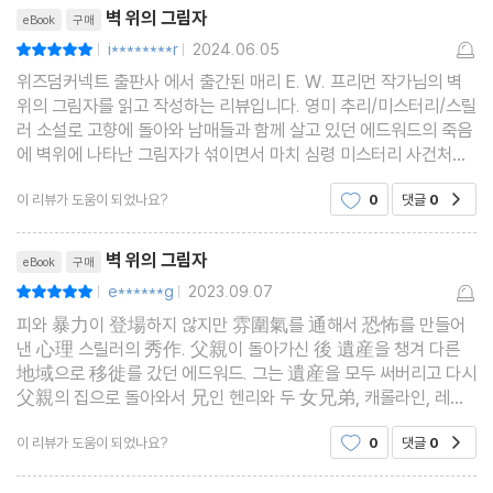
리뷰제목
벽 위의 그림자
eBook
구매
i********r
2024.06.05
평점10점
|
|
위즈덤커넥트 출판사 에서 출간된 매리 E. W. 프리먼 작가님의 벽
위의 그림자를 읽고 작성하는 리뷰입니다. 영미 추리/미스터리/스릴
러 소설로 고향에 돌아와 남매들과 함께 살고 있던 에드워드의 죽음
에 벽위에 나타난 그림자가 섞이면서 마치 심령 미스터리 사건처럼
보여져 긴장감을 줍니다.
이 리뷰가 도움이 되었나요?
0
댓글
0
공감
리뷰제목
벽 위의 그림자
eBook
구매
e******g
2023.09.07
평점10점
|
|
피와 暴力이 登場하지 않지만 雰圍氣를 通해서 恐怖를 만들어
낸 心理 스릴러의 秀作. 父親이 돌아가신 後 遺産을 챙겨 다른
地域으로 移徙를 갔던 에드워드. 그는 遺産을 모두 써버리고 다시
父親의 집으로 돌아와서 兄인 헨리와 두 女兄弟, 캐롤라인, 레베
카와 살고 있다. 어느 밤 平素 사이가 좋지 않았던 헨리와 에드워드
이 리뷰가 도움이 되었나요?
0
댓글
0
공감
가 書齋에서 激한 다툼을 벌이고, 다음날 에드워드가 죽은 채