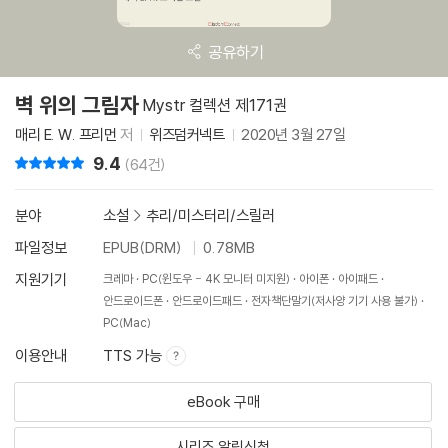
공유하기
벽 위의 그림자
Mystr 컬렉션 제171권
매리 E. W. 프리먼
저
위즈덤커넥트
2020년 3월 27일
9.4
리뷰 총점
(64건)
분야
소설
>
추리/미스터리/스릴러
파일정보
EPUB(DRM)
0.78MB
지원기기
크레마
PC(윈도우 - 4K 모니터 미지원)
아이폰
아이패드
안드로이드폰
안드로이드패드
전자책단말기(저사양 기기 사용 불가)
PC(Mac)
이용안내
TTS 가능
eBook 구매
시리즈 알림신청