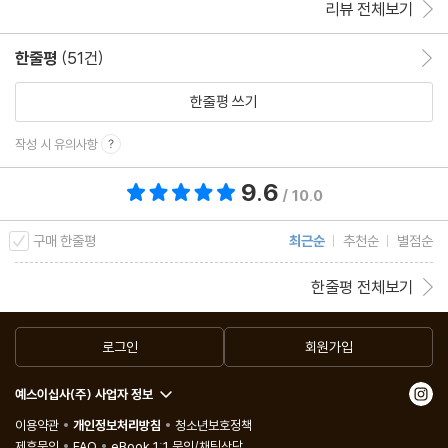
리뷰 전체보기
한줄평
(51건)
한줄평 이동
한줄평 쓰기
작성 시 유의사항
9.6
총 평점 9.6점
/ 10.0
구매 한줄평
최근순
추천순
별점순
한줄평 전체보기
로그인
회원가입
예스이십사(주) 사업자 정보
이용약관
개인정보처리방침
청소년보호정책
제휴문의
FAQ
eBook 1:1 문의/채팅상담