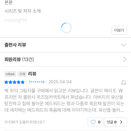
본문
시리즈 및 저자 소개
copyrights
(참고) 종이책 기준 쪽수: 29 (추정치)
더보기
출판사 리뷰
출판사 리뷰 보이기/감추기
회원리뷰
(13건)
회원리뷰 이동
리뷰제목
리뷰
eBook
구매
t******k
2025.04.04
평점10점
|
|
벽 위의 그림자를 구매해서 읽고쓴 리뷰입니다. 글쓴이 매리 E. W.
프리먼 저 출판사 위즈덤커넥트에서 펴냈습니다. 아버지의 유산을
탕진하고 집에 돌아온 에드워드는 형과 다툼후 죽은채 발견이 되는
데.세자매는 에드워드의 죽음에 대해 이야기하는데. 유산을 둘러싼
형제의 다툼과 죽음,유령 흥미로운 이야기였어요
이 리뷰가 도움이 되었나요?
0
댓글
0
공감