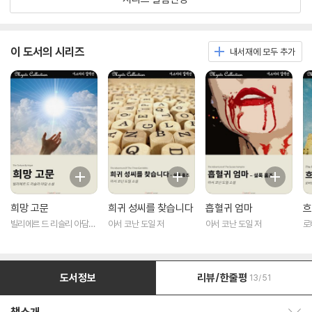
이 도서의 시리즈
내서재에 모두 추가
희망 고문
희귀 성씨를 찾습니다
흡혈귀 엄마
흐
빌리에르 드 리슬리 아담
아서 코난 도일 저
아서 코난 도일 저
로
저
도서정보
리뷰/한줄평
13/51
책소개 보이기/감추기