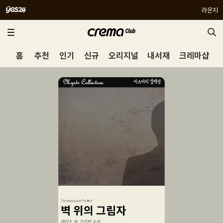
라운지
홈
추천
인기
신규
오리지널
내서재
크레마샵