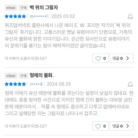
리뷰제목
벽 위의 그림자
eBook
구매
m******l
2025.03.02
평점10점
|
|
위즈덤커넥트 출판사에서 나온 매리 E. W. 프리먼 작가의 '벽 위의
그림자' 후기입니다. 고풍스러운 옛날 유령이야기 단편으로, 가족의
유산과 불화에 얽힌 이야기입니다. 은근한 묘사만으로 유령이야기
의 분위기를 풍기는 점이 매력적이었던 글이었습니다.
이 리뷰가 도움이 되었나요?
0
댓글
0
공감
리뷰제목
형제의 불화.
eBook
구매
i****4
2024.06.25
평점10점
|
|
형제 자매가 유산 때문에 불화를 겪는다는 설정이 낯설지 않네요. 현
대에도 종종 험악한 사건으로 이어진 형제 간의 불화는 대부분 금전
문제 때문이라서... 작품 속 형제도 증오하고 다투고 없애버리네요.
그리고 살해당한 자는 그림자로 나타나서 겁주고.
이 리뷰가 도움이 되었나요?
0
댓글
0
공감