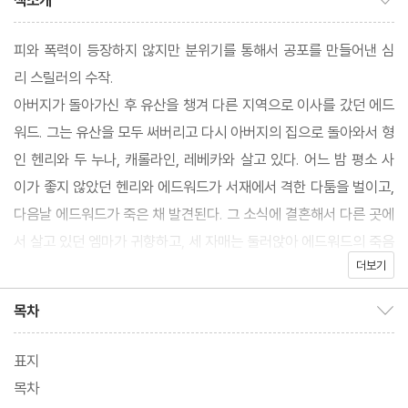
책소개
피와 폭력이 등장하지 않지만 분위기를 통해서 공포를 만들어낸 심
리 스릴러의 수작.
아버지가 돌아가신 후 유산을 챙겨 다른 지역으로 이사를 갔던 에드
워드. 그는 유산을 모두 써버리고 다시 아버지의 집으로 돌아와서 형
인 헨리와 두 누나, 캐롤라인, 레베카와 살고 있다. 어느 밤 평소 사
이가 좋지 않았던 헨리와 에드워드가 서재에서 격한 다툼을 벌이고,
다음날 에드워드가 죽은 채 발견된다. 그 소식에 결혼해서 다른 곳에
서 살고 있던 엠마가 귀향하고, 세 자매는 둘러앉아 에드워드의 죽음
더보기
에 대해서 이야기한다.
목차
목차 보이기/감추기
표지
목차