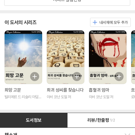
이 도서의 시리즈
내서재에 모두 추가
희망 고문
희귀 성씨를 찾습니다
흡혈귀 엄마
흐
빌리에르 드 리슬리 아담
아서 코난 도일 저
아서 코난 도일 저
로
저
도서정보
리뷰/한줄평
1/2
책소개 보이기/감추기