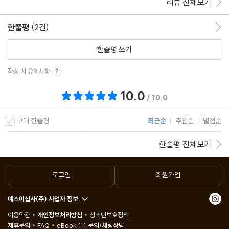
리뷰 전체보기
한줄평
(2건)
한줄평 이동
한줄평 쓰기
작성 시 유의사항
10.0
총 평점 10.0점
/ 10.0
구매 한줄평
최근순
추천순
별점순
한줄평 전체보기
로그인
회원가입
예스이십사(주) 사업자 정보
이용약관
개인정보처리방침
청소년보호정책
제휴문의
FAQ
eBook 1:1 문의/채팅상담