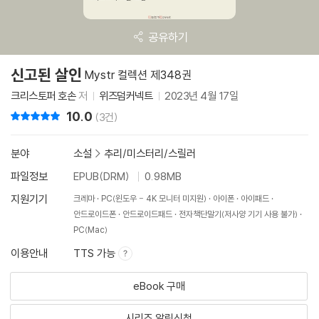
공유하기
신고된 살인
Mystr 컬렉션 제348권
크리스토퍼 호손
저
위즈덤커넥트
2023년 4월 17일
10.0
리뷰 총점
(3건)
분야
소설
>
추리/미스터리/스릴러
파일정보
EPUB(DRM)
0.98MB
지원기기
크레마
PC(윈도우 - 4K 모니터 미지원)
아이폰
아이패드
안드로이드폰
안드로이드패드
전자책단말기(저사양 기기 사용 불가)
PC(Mac)
이용안내
TTS 가능
eBook 구매
시리즈 알림신청