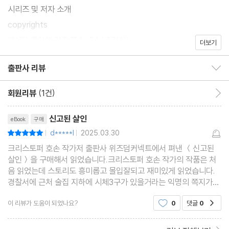
시리즈 및 저자 소개
copyrights
(참고) 종이책 기준 쪽수: 34 (추정치)
더보기
출판사 리뷰
출판사 리뷰 보이기/감추기
회원리뷰
(1건)
회원리뷰 이동
리뷰제목
신고된 살인
eBook
구매
d*****l
2025.03.30
평점10점
|
|
크리스토퍼 호손 작가저 출판사 위즈덤커넥트에서 펴낸 ＜신고된
살인＞을 구매해서 읽었습니다.크리스토퍼 호손 작가의 작품은 처
음 읽었는데 스토리도 흥미롭고 몰입잘되고 재미있게 읽었습니다.
경찰서에 근처 술집 지하에 시체3구가 있을거라는 익명의 쪽지가
오는데. 실제로 너무나 자연스러운 시체3구가 발견이 되는데.흥미
이 리뷰가 도움이 되었나요?
0
댓글
0
공감
로운 스토리였어요