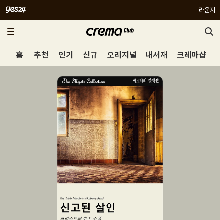
라운지
홈
추천
인기
신규
오리지널
내서재
크레마샵