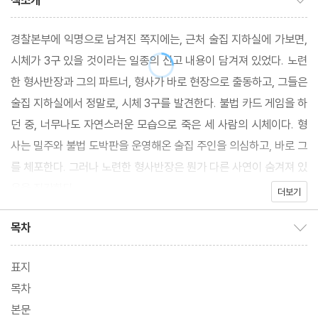
책소개
경찰본부에 익명으로 남겨진 쪽지에는, 근처 술집 지하실에 가보면,
시체가 3구 있을 것이라는 일종의 신고 내용이 담겨져 있었다. 노련
한 형사반장과 그의 파트너, 형사가 바로 현장으로 출동하고, 그들은
술집 지하실에서 정말로, 시체 3구를 발견한다. 불법 카드 게임을 하
던 중, 너무나도 자연스러운 모습으로 죽은 세 사람의 시체이다. 형
사는 밀주와 불법 도박판을 운영해온 술집 주인을 의심하고, 바로 그
를 체포한다. 그러나 노련한 형사반장은 뭔가 다른 사연이 숨겨져 있
음을 직감한다.
더보기
목차
목차 보이기/감추기
표지
목차
본문