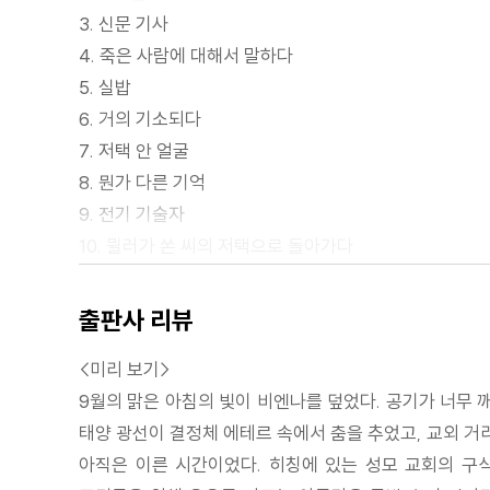
3. 신문 기사
4. 죽은 사람에 대해서 말하다
5. 실밥
6. 거의 기소되다
7. 저택 안 얼굴
8. 뭔가 다른 기억
9. 전기 기술자
10. 뮐러가 쏜 씨의 저택으로 돌아가다
11. 경찰서
12. 이탈리아에서
출판사 리뷰
시리즈 및 저자 소개
<미리 보기>
copyrights
9월의 맑은 아침의 빛이 비엔나를 덮었다. 공기가 너무
(참고) 종이책 기준 쪽수: 214 (추정치)
태양 광선이 결정체 에테르 속에서 춤을 추었고, 교외 거
아직은 이른 시간이었다. 히칭에 있는 성모 교회의 구