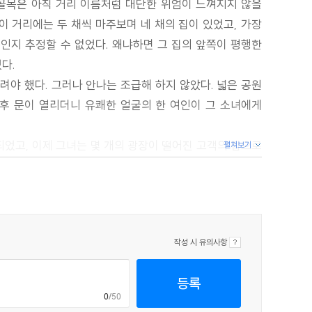
 골목은 아직 거리 이름처럼 대단한 위엄이 느껴지지 않을
이 거리에는 두 채씩 마주보며 네 채의 집이 있었고, 가장
인지 추정할 수 없었다. 왜냐하면 그 집의 앞쪽이 평행한
다.
려야 했다. 그러나 안나는 조급해 하지 않았다. 넓은 공원
 후 문이 열리더니 유쾌한 얼굴의 한 여인이 그 소녀에게
되었고, 이제 그녀는 몇 개의 광장이 떨어진 고객의 집으로
펼쳐보기
그녀의 마음에 스며들어 그 아름다움을 기뻐하게 만들었다.
로 반짝였다. 작은 새가 가지에서 그녀를 내려다보며 아침
것처럼 서 있었다. 그녀는 무의식적인 두려움에 깊은 숨을
작성 시 유의사항
 한 곳의 가장자리로 방황했는데, 거기에는 얕은 도랑이
아 놓았다. 그리고 이 나무 앞에서 새는 갑자기 멈췄다가,
등록
로잡았던 바로 그 환상 같은 광경이었다. 그것은 한 남자의
0
/50
얼굴이었다.