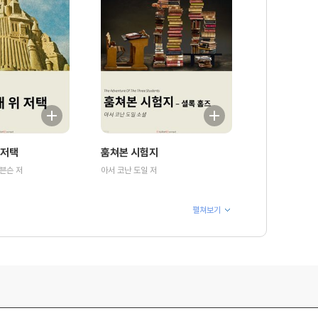
 저택
훔쳐본 시험지
븐슨 저
아서 코난 도일 저
펼쳐보기