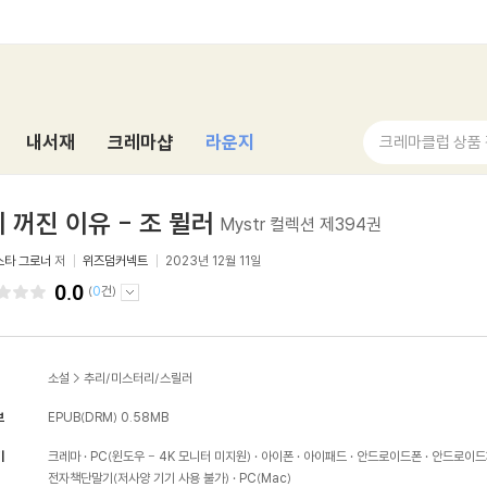
내서재
크레마샵
라운지
크레마클럽 상품
 꺼진 이유 - 조 뮐러
Mystr 컬렉션 제394권
스타 그로너
저
위즈덤커넥트
2023년 12월 11일
0.0
(
0
건)
소설
>
추리/미스터리/스릴러
보
EPUB(DRM)
0.58MB
기
크레마
PC(윈도우 - 4K 모니터 미지원)
아이폰
아이패드
안드로이드폰
안드로이드
전자책단말기(저사양 기기 사용 불가)
PC(Mac)