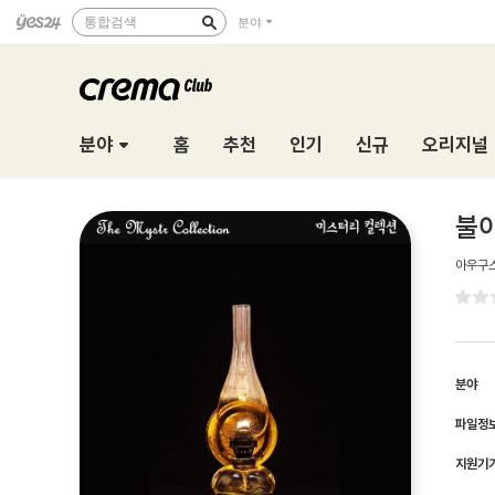
통합검색
분야
분야
홈
추천
인기
신규
오리지널
불이
아우구
분야
파일정
지원기