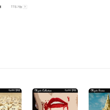
내
TTS 가능