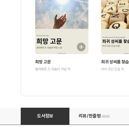
희망 고문
희귀 성씨를 찾
빌리에르 드 리슬리 아담 저
아서 코난 도일 저
불이 꺼진 이유 - 조 뮐러
도서정보
리뷰/한줄평
(0/
0
)