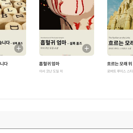
습니다
흡혈귀 엄마
흐르는 모래 위
아서 코난 도일 저
로버트 루이스 스티