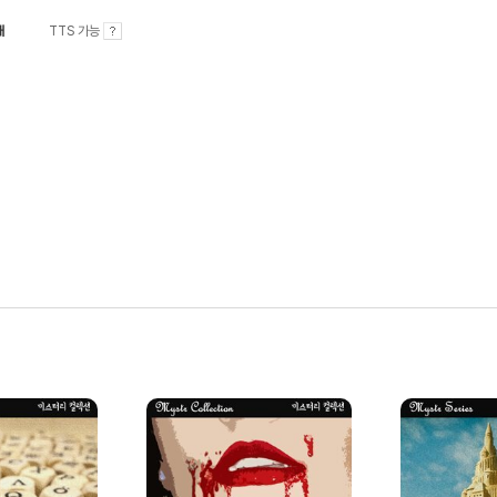
내
TTS 가능