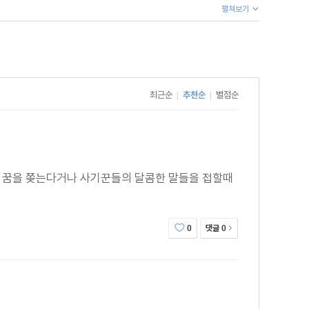
펼쳐보기
교도소를 향해 당당히 맞서고 있었다. 그는 미소를 잃지
최근순
추천순
별점순
|
|
 꿈을 쫒는다거나 사기꾼들의 달콤한 말들을 접할때
댓글
0
0