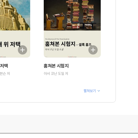
 저택
훔쳐본 시험지
븐슨 저
아서 코난 도일 저
펼쳐보기