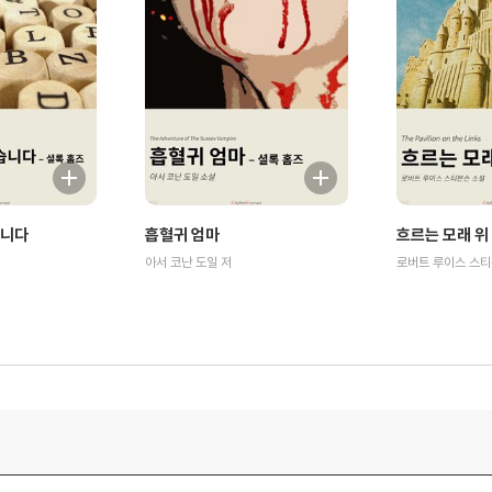
습니다
흡혈귀 엄마
흐르는 모래 위
아서 코난 도일 저
로버트 루이스 스티