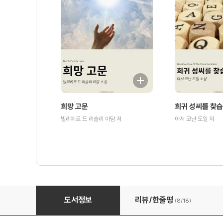
희망 고문
희귀 성씨를 찾
빌리에르 드 리슬리 아담 저
아서 코난 도일 저
거짓말 주식회사
도서정보
리뷰/한줄평
(8/
18
)