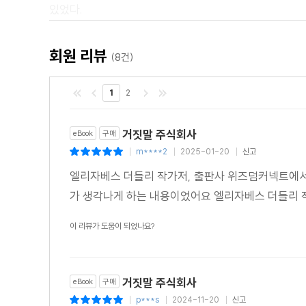
있었다.
가족에게는 불명예, 오랜 친구들에게는 걱정거리, 정부
않았을 뿐만 아니라 결코 멈춰지는 것을 거부하는 웃음을
회원 리뷰
(8건)
<추천평>
1
2
"골드러시 시기 직후, 서부의 금광이라는 매력적인 소재를
- 위즈덤커넥트 편집부
거짓말 주식회사
eBook
구매
m****2
2025-01-20
신고
|
|
|
엘리자베스 더들리 작가저, 출판사 위즈덤커넥트에서
가 생각나게 하는 내용이었어요 엘리자베스 더들리
이 리뷰가 도움이 되었나요?
거짓말 주식회사
eBook
구매
p***s
2024-11-20
신고
|
|
|