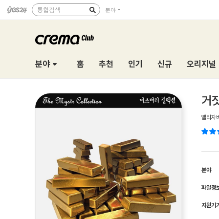
통합검색
분야
분야
홈
추천
인기
신규
오리지널
거
엘리자
분야
파일정
지원기