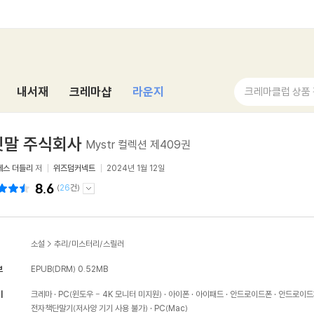
내서재
크레마샵
라운지
크레마클럽 상품
짓말 주식회사
Mystr 컬렉션 제409권
베스 더들리
저
위즈덤커넥트
2024년 1월 12일
8.6
(
26
건)
소설
>
추리/미스터리/스릴러
보
EPUB(DRM)
0.52MB
기
크레마
PC(윈도우 - 4K 모니터 미지원)
아이폰
아이패드
안드로이드폰
안드로이드
전자책단말기(저사양 기기 사용 불가)
PC(Mac)