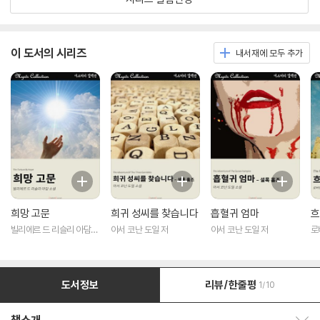
이 도서의 시리즈
내서재에 모두 추가
희망 고문
희귀 성씨를 찾습니다
흡혈귀 엄마
흐
빌리에르 드 리슬리 아담
아서 코난 도일 저
아서 코난 도일 저
로
저
도서정보
리뷰/한줄평
1/10
책소개 보이기/감추기