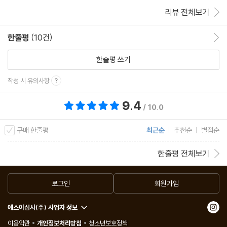
리뷰 전체보기
한줄평
(10건)
한줄평 이동
한줄평 쓰기
작성 시 유의사항
9.4
총 평점 9.4점
/ 10.0
구매 한줄평
최근순
추천순
별점순
한줄평 전체보기
로그인
회원가입
예스이십사(주) 사업자 정보
이용약관
개인정보처리방침
청소년보호정책