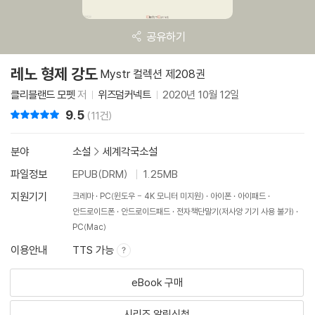
공유하기
레노 형제 강도
Mystr 컬렉션 제208권
클리블랜드 모펫
저
위즈덤커넥트
2020년 10월 12일
9.5
리뷰 총점
(11건)
분야
소설
>
세계각국소설
파일정보
EPUB(DRM)
1.25MB
지원기기
크레마
PC(윈도우 - 4K 모니터 미지원)
아이폰
아이패드
안드로이드폰
안드로이드패드
전자책단말기(저사양 기기 사용 불가)
PC(Mac)
이용안내
TTS 가능
eBook 구매
시리즈 알림신청