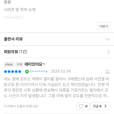
본문
시리즈 및 저자 소개
copyrights
(참고) 종이책 기준 쪽수: 29 (추정치)
더보기
출판사 리뷰
출판사 리뷰 보이기/감추기
회원리뷰
(1건)
회원리뷰 이동
리뷰제목
재미있어요~
eBook
구매
YES마니아 : 로얄
s********a
2024.02.04
평점10점
|
|
레노 형제 강도는 제목이 흥미를 끌어서 구매했는데 실제 사건을 바
탕으로 한 이야기여서 더욱 사실감이 있고 재미있었습니다. 전쟁 직
후의 혼란한 사회 상황에 편승해서 대륙을 가로지르는 열차에서 강
도 사건이 자주 발생합니다. 그중 아예 열차 강도를 전문적으로 하는
레노 형제들을 중심으로 한 패거리가 가장 유명했습니다. 그들은 급
이 리뷰가 도움이 되었나요?
0
댓글
0
공감
기야 지역 정치에도 영향력을 끼치는데...