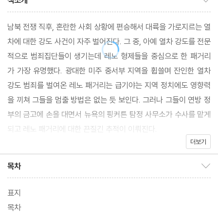
책소개
남북 전쟁 직후, 혼란한 사회 상황에 편승해서 대륙을 가로지르는 열
차에 대한 강도 사건이 자주 벌어진다. 그 중, 아예 열차 강도를 전문
적으로 범죄집단들이 생기는데 레노 형제들을 중심으로 한 패거리
가 가장 유명했다. 광대한 미주 중서부 지역을 휩쓸며 잔인한 열차
강도 범죄를 벌여온 레노 패거리는 급기야는 지역 정치에도 영향력
을 끼쳐 그들을 멈출 방법은 없는 듯 보인다. 그러나 그들이 연방 정
부의 금고에 손을 대면서 뉴욕의 핑커튼 탐정 사무소가 수사를 맡게
되고 레노 패거리에 대한 끈질긴 추적이 이뤄진다.
더보기
* 이 소설은 뉴욕의 사립 탐정 회사인 핑커튼 탐정 사무소의 사건 기
록을 재구성한 작품으로, 실제 일어난 범죄 사건에 바탕을 두고 있
목차
목차 보이기/감추기
다.
표지
목차