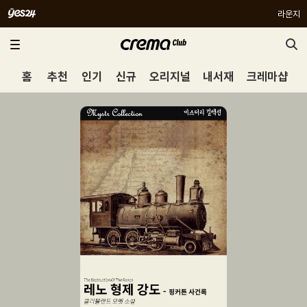
라운지
홈
추천
인기
신규
오리지널
내서재
크레마샵