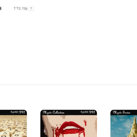
내
TTS 가능