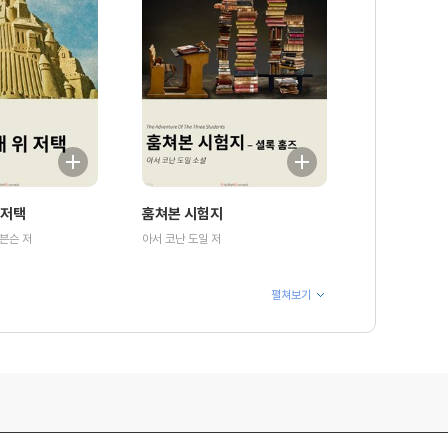
 저택
훔쳐본 시험지
븐슨 저
아서 코난 도일 저
펼쳐보기