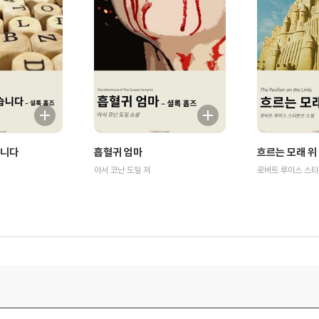
습니다
흡혈귀 엄마
흐르는 모래 위
아서 코난 도일 저
로버트 루이스 스티