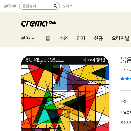
통합검색
분야
분야
홈
추천
인기
신규
오리지널
붉은
아서 모
분야
파일정
지원기