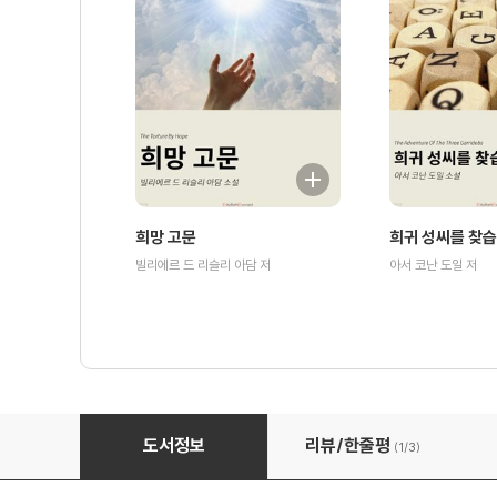
희망 고문
희귀 성씨를 찾
빌리에르 드 리슬리 아담 저
아서 코난 도일 저
붉은 삼각형의 범죄자 - 마틴 휴이트
도서정보
리뷰/한줄평
(1/
3
)