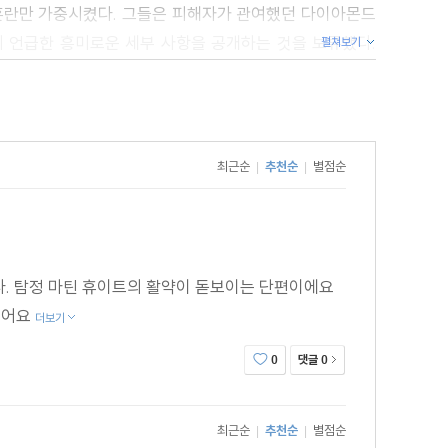
 혼란만 가중시켰다. 그들은 피해자가 관여했던 다이아몬드
미 언급한 흥미로운 세부 사항을 공개하는 것을 보류했다.
펼쳐보기
있다는 점에서, 경찰은 범죄 조사의 일반적인 절차를 따랐던
인간적인 처벌을 받을 수 없는 상태였기 때문이었다. 이제
체포하는 것이었다.
며칠이 지나도 별다른 성과를 얻지 못한 플러머가 휴이트의
최근순
추천순
별점순
|
|
. 탐정 마틴 휴이트의 활약이 돋보이는 단편이에요
엿어요
더보기
댓글
0
0
 경찰이나 관찰자 모두에게 단서나 추리 과정을 공유하지
마지막 부분에서 휴이트가 자신이 결론에 이르게 된 과정을
최근순
추천순
별점순
|
|