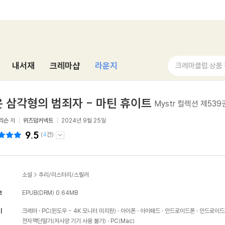
내서재
크레마샵
라운지
크레마클럽 상품
 삼각형의 범죄자 - 마틴 휴이트
Mystr 컬렉션 제539
리슨
저
위즈덤커넥트
2024년 9월 25일
9.5
(
4
건)
소설
>
추리/미스터리/스릴러
보
EPUB(DRM)
0.64MB
기
크레마
PC(윈도우 - 4K 모니터 미지원)
아이폰
아이패드
안드로이드폰
안드로이드
전자책단말기(저사양 기기 사용 불가)
PC(Mac)