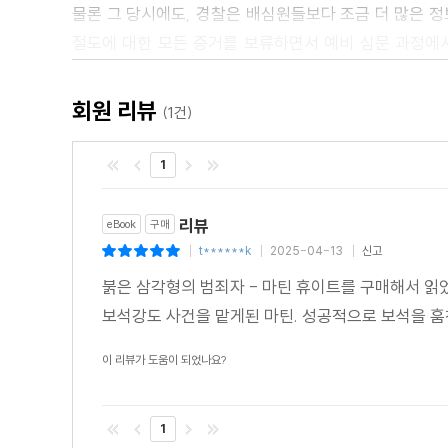
물론 그 당시에도, 경찰은 배심원들보다 조금 더 많은 
절도에 대한 모든 증거를 보류하면서 예비 심문 과정에서
보류된 증거가 배심원단이 평결에 도달하는 데 도움이 되지
것이다. 앞서 살펴본 바와 같이 마틴 휴이트의 노력으로
회원 리뷰
(1건)
경찰에게 남은 한 가지 문제는 같은 도둑의 살인 사건에 
이미 말했듯이 이 사건은 지능적인 경찰이자 휴이트의 오
1
사무실로 방문을 해서 문제를 상의했다.
플러머는 "덴슨의 살인 사건에 대해 더 들은 게 있는지 
리뷰
eBook
구매
휴이트는 고개를 저었다.
t******k
2025-04-13
신고
|
|
|
"한 마디도 못 들었어요." 그가 말했다.
붉은 삼각형의 범죄자 - 마틴 휴이트를 구매해서 
"만약 들었다면 바로 당신에게 알려줬을 거예요. 하지만 
보석강도 사건을 맡게된 마틴. 성공적으로 보석을 
<추천평>
이 리뷰가 도움이 되었나요?
"이 소설의 주인공인 휴이트는 경찰이 해결하지 못한 
않는다. 따라서 언제나 결론 부분이 충격적인 편이다. 
1