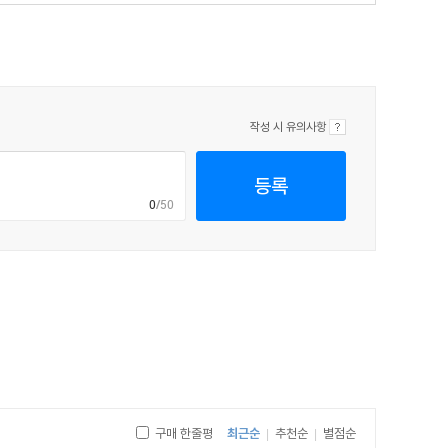
설명과 단서는 모든 줄거리와 증거와 딱 들어맞는다. 결론
작성 시 유의사항
등록
0
/50
구매 한줄평
최근순
추천순
별점순
|
|