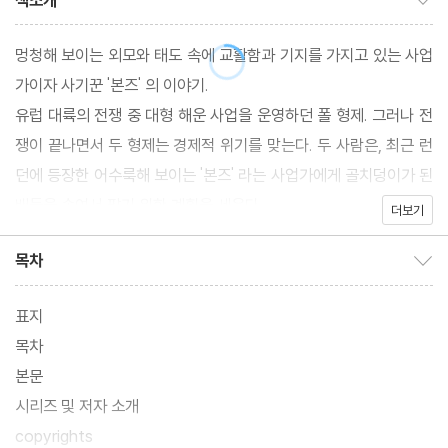
책소개
멍청해 보이는 외모와 태도 속에 교활함과 기지를 가지고 있는 사업
가이자 사기꾼 '본즈' 의 이야기.
유럽 대륙의 전쟁 중 대형 해운 사업을 운영하던 폴 형제. 그러나 전
쟁이 끝나면서 두 형제는 경제적 위기를 맞는다. 두 사람은, 최근 런
던에 등장한 어수룩해 보이는 '본즈' 라는 사업가에게 골치덩이가 된
배들을 속여서 팔기 위한 계획을 세운다.
더보기
목차
목차 보이기/감추기
표지
목차
본문
시리즈 및 저자 소개
copyrights