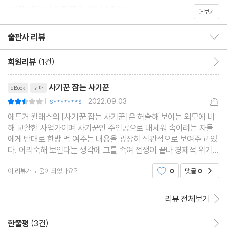
(참고) 종이책 기준 쪽수: 29 (추정치)
더보기
출판사 리뷰
출판사 리뷰 보이기/감추기
회원리뷰
(1건)
회원리뷰 이동
리뷰제목
사기꾼 잡는 사기꾼
eBook
구매
s*******s
2022.09.03
평점5점
|
|
에드거 월래스의 [사기꾼 잡는 사기꾼]은 허술해 보이는 외모에 비
해 교활한 사업가이며 사기꾼인 주인공으로 내세워 속이려는 자들
에게 반대로 한방 먹 여주는 내용을 굉장히 직관적으로 보여주고 있
다. 어리숙해 보인다는 생각에 그를 속여 전쟁이 끝나 경제적 위기를
맞은 형제가 쓸모없어진 배를 팔기위 한 작전을 세우는데 아무것도
이 리뷰가 도움이 되었나요?
0
댓글
0
공감
모르는척 속아넘어가는 것처럼 보이고는 그들
리뷰 전체보기
한줄평
(3건)
한줄평 이동