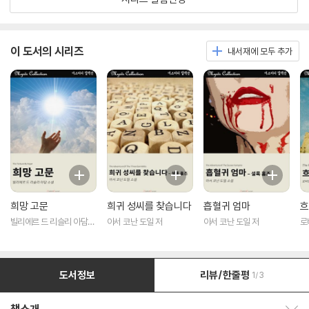
이 도서의 시리즈
내서재에 모두 추가
희망 고문
희귀 성씨를 찾습니다
흡혈귀 엄마
흐
빌리에르 드 리슬리 아담
아서 코난 도일 저
아서 코난 도일 저
로
저
도서정보
리뷰/한줄평
1/3
책소개 보이기/감추기