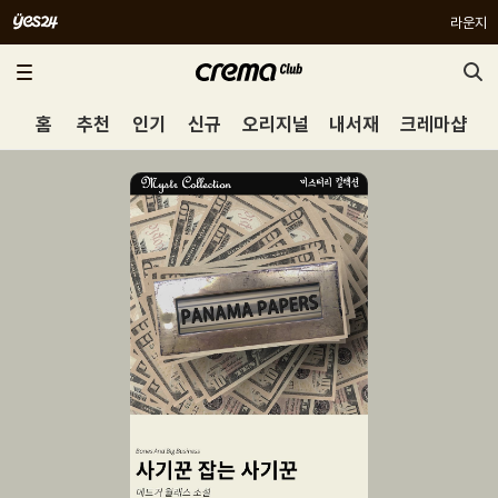
라운지
홈
추천
인기
신규
오리지널
내서재
크레마샵