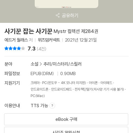
공유하기
사기꾼 잡는 사기꾼
Mystr 컬렉션 제284권
에드거 월래스
저
위즈덤커넥트
2021년 12월 21일
7.3
리뷰 총점
(4건)
분야
소설
>
추리/미스터리/스릴러
파일정보
EPUB(DRM)
0.90MB
지원기기
크레마
PC(윈도우 - 4K 모니터 미지원)
아이폰
아이패드
안드로이드폰
안드로이드패드
전자책단말기(저사양 기기 사용 불가)
PC(Mac)
이용안내
TTS 가능
eBook 구매
시리즈 알림신청