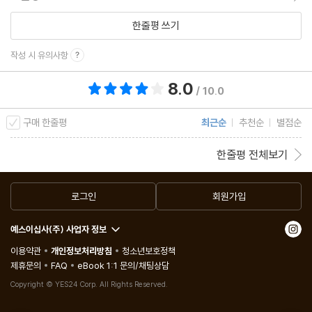
한줄평 쓰기
작성 시 유의사항
8.0
총 평점 8.0점
/ 10.0
구매 한줄평
최근순
추천순
별점순
한줄평 전체보기
로그인
회원가입
예스이십사(주) 사업자 정보
이용약관
개인정보처리방침
청소년보호정책
제휴문의
FAQ
eBook 1:1 문의/채팅상담
Copyright © YES24 Corp. All Rights Reserved.