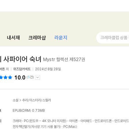
내서재
크레마샵
라운지
크레마클럽 상품
 사파이어 숙녀
Mystr 컬렉션 제527권
버튼
저
위즈덤커넥트
2024년 8월 28일
10.0
(
5
건)
소설
>
추리/미스터리/스릴러
보
EPUB(DRM)
0.73MB
기
크레마
PC(윈도우 - 4K 모니터 미지원)
아이폰
아이패드
안드로이드폰
안드로이드
전자책단말기(저사양 기기 사용 불가)
PC(Mac)