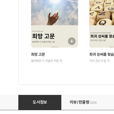
희망 고문
희귀 성씨를 찾
빌리에르 드 리슬리 아담 저
아서 코난 도일 저
나의 사파이어 숙녀
도서정보
리뷰/한줄평
(2/
3
)