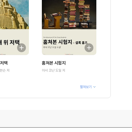
 저택
훔쳐본 시험지
븐슨 저
아서 코난 도일 저
펼쳐보기