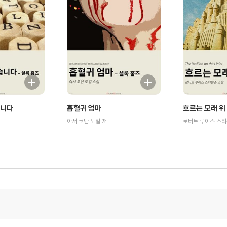
습니다
흡혈귀 엄마
흐르는 모래 위
아서 코난 도일 저
로버트 루이스 스티