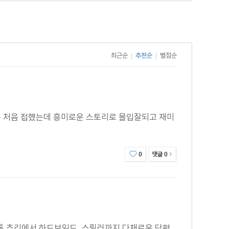
 성공적인 작품들을 발표했다. 또한 그는 1920년 런던
한 편이다. 주인공은 지적이고 매력적인 신사이며, 자신의
최근순
추천순
별점순
|
|
이다."
은 처음 접했는데 흥미로운 스토리로 몰입잘되고 재미
댓글
0
0
통 추리에서 하드보일드, 스릴러까지 다채로운 단편