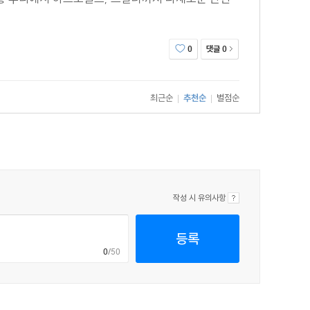
댓글
0
0
최근순
추천순
별점순
|
|
작성 시 유의사항
등록
0
/50