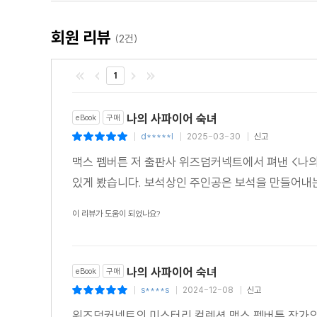
<추천평>
회원 리뷰
(2건)
"맥스 펨버튼은 전문적인 작가로서는 특이한 경력을 가지
저널리즘 학교를 창립하기도 했다. 이 작품은 버나드 서
1
고객들을 이루고 있는 영국 귀족 사회에 대한 비판적인 시
- Whstlers Mon, Goodreads 독자
나의 사파이어 숙녀
eBook
구매
"보석상이자 탐정인 버나드 서튼이 주인공인 추리 소설. 
d*****l
2025-03-30
신고
|
|
|
- MrsE, Goodreads 독자
맥스 펨버튼 저 출판사 위즈덤커넥트에서 펴낸 <나
"보석상이 잃어버리거나 절도 당한 보석과 관련된 사건을 
있게 봤습니다. 보석상인 주인공은 보석을 만들어내
- Jey, Goodreads 독자
이 리뷰가 도움이 되었나요?
나의 사파이어 숙녀
eBook
구매
s****s
2024-12-08
신고
|
|
|
위즈덤커넥트의 미스터리 컬렉션 맥스 펨버튼 작가의