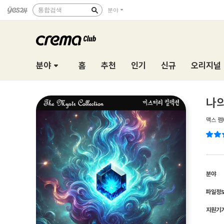
통합검색
분야
분야
홈
추천
인기
신규
오리지널
나의
맥스 펨
분야
파일정
지원기