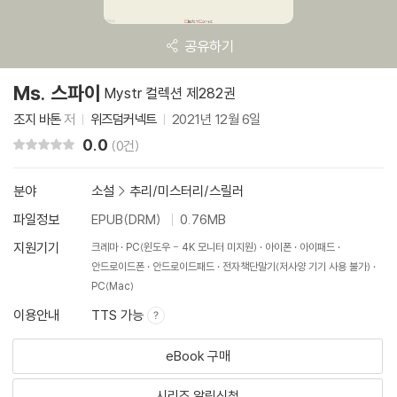
공유하기
Ms. 스파이
Mystr 컬렉션 제282권
조지 바톤
저
위즈덤커넥트
2021년 12월 6일
0.0
리뷰 총점
(0건)
분야
소설
>
추리/미스터리/스릴러
파일정보
EPUB(DRM)
0.76MB
지원기기
크레마
PC(윈도우 - 4K 모니터 미지원)
아이폰
아이패드
안드로이드폰
안드로이드패드
전자책단말기(저사양 기기 사용 불가)
PC(Mac)
이용안내
TTS 가능
eBook 구매
시리즈 알림신청