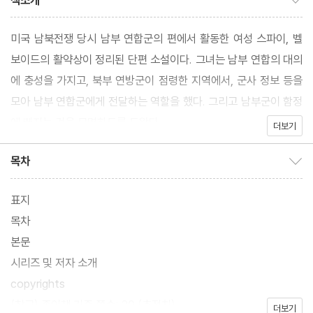
책소개
미국 남북전쟁 당시 남부 연합군의 편에서 활동한 여성 스파이, 벨
보이드의 활약상이 정리된 단편 소설이다. 그녀는 남부 연합의 대의
에 충성을 가지고, 북부 연방군이 점령한 지역에서, 군사 정보 등을
모아 남부 연합군에게 전달하는 역할을 했다. 그리고 남부군이 함정
에 빠지는 것을 모면하도록 도왔다.
더보기
목차
목차 보이기/감추기
표지
목차
본문
시리즈 및 저자 소개
copyrights
(참고) 종이책 기준 쪽수: 20 (추정치)
더보기