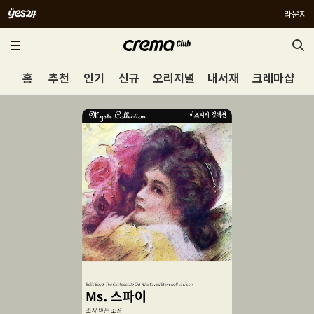
라운지
홈
추천
인기
신규
오리지널
내서재
크레마샵