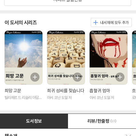
이 도서의 시리즈
내서재에 모두 추가
희망 고문
희귀 성씨를 찾습니다
흡혈귀 엄마
흐
빌리에르 드 리슬리 아담
아서 코난 도일 저
아서 코난 도일 저
로
저
도서정보
리뷰/한줄평
0/0
책소개 보이기/감추기