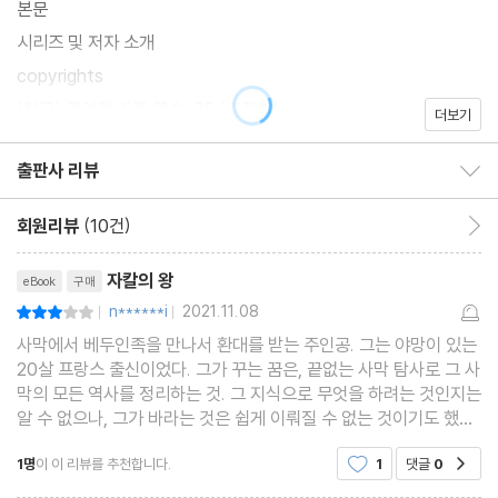
본문
시리즈 및 저자 소개
copyrights
(참고) 종이책 기준 쪽수: 35 (추정치)
더보기
출판사 리뷰
출판사 리뷰 보이기/감추기
회원리뷰
(10건)
회원리뷰 이동
리뷰제목
자칼의 왕
eBook
구매
n******i
2021.11.08
평점6점
|
|
사막에서 베두인족을 만나서 환대를 받는 주인공. 그는 야망이 있는
20살 프랑스 출신이었다. 그가 꾸는 꿈은, 끝없는 사막 탐사로 그 사
막의 모든 역사를 정리하는 것. 그 지식으로 무엇을 하려는 것인지는
알 수 없으나, 그가 바라는 것은 쉽게 이뤄질 수 없는 것이기도 했다.
그 목적으로 탐사 활동을 하다가 사막을 헤매던 주인공이 베두인족
1명
이 이 리뷰를 추천합니다.
1
댓글
0
공감
의 야영지에 머무르게 된 것. 그러