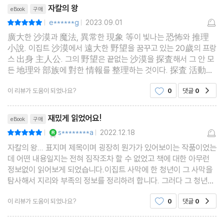
리뷰제목
자칼의 왕
eBook
구매
e******g
2023.09.01
평점10점
|
|
廣大한 沙漠과 魔法, 異常한 現象 等이 빛나는 恐怖와 推理
小說. 이집트 沙漠에서 遠大한 野望을 꿈꾸고 있는 20歲의 프랑
스 出身 主人公. 그의 野望은 끝없는 沙漠을 探査해서 그 안 모
든 地理와 部族에 對한 情報를 整理하는 것이다. 探査 活動의
一環으로 沙漠을 헤매던 主人公은 손님을 歡待하는 것으로 有
이 리뷰가 도움이 되었나요?
0
댓글
0
공감
名한 베두인族의 野營地에 머무르게 된다. 그러던 새벽, 沙漠 한
가운데서 노
리뷰제목
재밌게 읽었어요!
eBook
구매
YES마니아 : 로얄
s********a
2022.12.18
평점10점
|
|
자칼의 왕... 표지며 제목이며 굉장히 뭔가가 있어보이는 작품이었는
데 어떤 내용일지는 전혀 짐작조차 할 수 없었고 책에 대한 아무런
정보없이 읽어보게 되었습니다.이집트 사막에 한 청년이 그 사막을
탐사해서 지리와 부족의 정보를 정리하려 합니다. 그러다 그 청년은
한 야영지에 머무르다 몹시 지친 방랑자에게 선의를 베풀고 그 다음
이 리뷰가 도움이 되었나요?
0
댓글
0
공감
날 그 방랑자는 청년에게 믿기 어려운 사실을