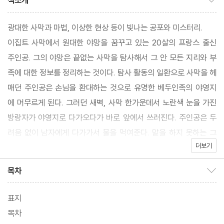
책소개
광대한 사막과 마법, 이상한 현상 등이 빛나는 공포와 미스터리.
이집트 사막에서 원대한 야망을 꿈꾸고 있는 20살의 프랑스 출신
주인공. 그의 야망은 끝없는 사막을 탐사해서 그 안 모든 지리와 부
족에 대한 정보를 정리하는 것이다. 탐사 활동의 일환으로 사막을 헤
매던 주인공은 손님을 환대하는 것으로 유명한 베두인족의 야영지
에 머무르게 된다. 그러던 새벽, 사막 한가운데서 노란색 눈을 가진
방랑자가 야영지로 다가오다가 바로 앞에서 쓰러진다. 주인공은 두
려움 없이 남자에게 다가가서 물을 먹여준다. 말을 하지 못하는 그
더보기
남자는 주인공에게 몸짓으로 감사 인사를 표하고 사라진다. 그리고
다음날 새벽, 다시 나타난 그는 주인공을 야영지 멀리로 데려간 후,
목차
목차 보이기/감추기
커다란 위험이 있을 것이라며 야영지에서 도망치라고 몸짓으로 말
한다.
표지
목차