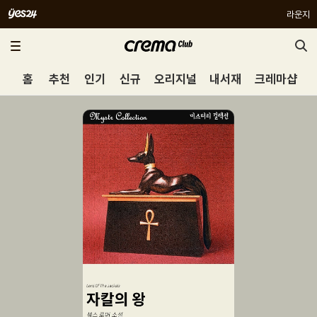
라운지
홈
추천
인기
신규
오리지널
내서재
크레마샵