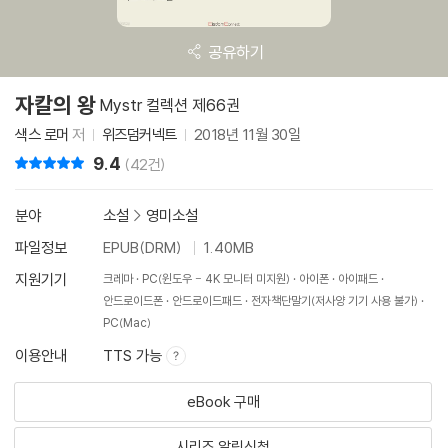
공유하기
자칼의 왕
Mystr 컬렉션 제66권
색스 로머
저
위즈덤커넥트
2018년 11월 30일
9.4
리뷰 총점
(42건)
분야
소설
>
영미소설
파일정보
EPUB(DRM)
1.40MB
지원기기
크레마
PC(윈도우 - 4K 모니터 미지원)
아이폰
아이패드
안드로이드폰
안드로이드패드
전자책단말기(저사양 기기 사용 불가)
PC(Mac)
이용안내
TTS 가능
eBook 구매
시리즈 알림신청