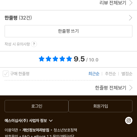
리뷰 전체보기
한줄평
(32건)
한줄평 이동
한줄평 쓰기
작성 시 유의사항
9.5
총 평점 9.5점
/ 10.0
구매 한줄평
최근순
추천순
별점순
한줄평 전체보기
로그인
회원가입
예스이십사(주) 사업자 정보
이용약관
개인정보처리방침
청소년보호정책
제휴문의
FAQ
eBook 1:1 문의/채팅상담