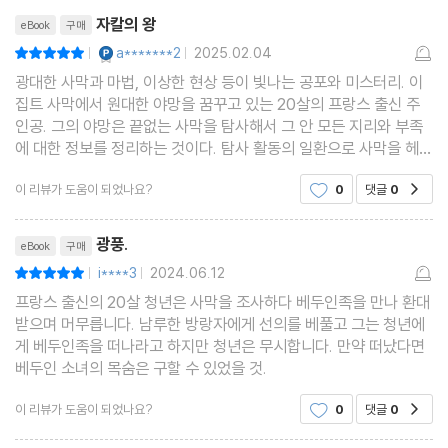
리뷰제목
자칼의 왕
eBook
구매
YES마니아 : 플래티넘
a*******2
2025.02.04
평점10점
|
|
광대한 사막과 마법, 이상한 현상 등이 빛나는 공포와 미스터리. 이
집트 사막에서 원대한 야망을 꿈꾸고 있는 20살의 프랑스 출신 주
인공. 그의 야망은 끝없는 사막을 탐사해서 그 안 모든 지리와 부족
에 대한 정보를 정리하는 것이다. 탐사 활동의 일환으로 사막을 헤매
던 주인공은 손님을 환대하는 것으로 유명한 베두인족의 야영지에
이 리뷰가 도움이 되었나요?
0
댓글
0
공감
머무르게 된다. 그러던 새벽, 사막 한가운데서 노
리뷰제목
광풍.
eBook
구매
i****3
2024.06.12
평점10점
|
|
프랑스 출신의 20살 청년은 사막을 조사하다 베두인족을 만나 환대
받으며 머무릅니다. 남루한 방랑자에게 선의를 베풀고 그는 청년에
게 베두인족을 떠나라고 하지만 청년은 무시합니다. 만약 떠났다면
베두인 소녀의 목숨은 구할 수 있었을 것.
이 리뷰가 도움이 되었나요?
0
댓글
0
공감