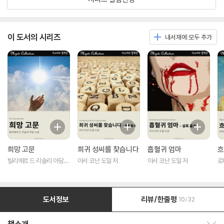
이 도서의 시리즈
내서재에 모두 추가
희망 고문
희귀 성씨를 찾습니다
흡혈귀 엄마
흐
빌리에르 드 리슬리 아담
아서 코난 도일 저
아서 코난 도일 저
로
저
도서정보
리뷰/한줄평
10/32
책소개 보이기/감추기