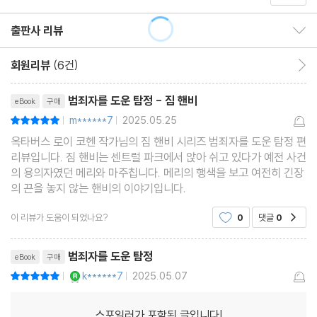
출판사 리뷰
출판사 리뷰 보이기/감추기
회원리뷰
(6건)
회원리뷰 이동
리뷰제목
범죄자를 도운 탐정 - 짐 핸비
eBook
구매
m******7
2025.05.25
평점10점
|
|
옥타버스 로이 코헨 작가님의 짐 핸비 시리즈 범죄자를 도운 탐정 편
리뷰입니다. 짐 핸비는 센트럴 파크에서 앉아 쉬고 있다가 예전 사건
의 용의자였던 메리와 마주칩니다. 메리의 행색을 보고 여전히 긴장
의 끈을 놓지 않는 핸비의 이야기입니다.
이 리뷰가 도움이 되었나요?
0
댓글
0
공감
범죄자를 도운 탐정
eBook
구매
YES마니아 : 로얄
k******7
2025.05.07
평점10점
|
|
스포일러가 포함된 글입니다!