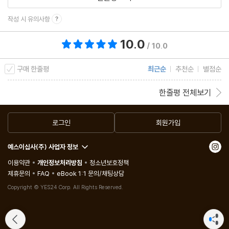
작성 시 유의사항
10.0
총 평점 10.0점
/ 10.0
구매 한줄평
최근순
추천순
별점순
한줄평 전체보기
로그인
회원가입
예스이십사(주) 사업자 정보
이용약관
개인정보처리방침
청소년보호정책
제휴문의
FAQ
eBook 1:1 문의/채팅상담
Copyright © YES24 Corp. All Rights Reserved.