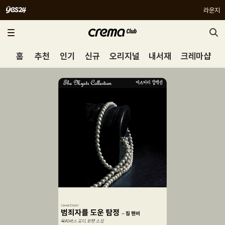
라운지
홈
추천
인기
신규
오리지널
내서재
크레마샵