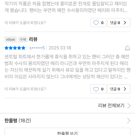
작가의 작품은 처음 접했는데 흥미로운 전개로 몰입잘되고 재미있
게 봤습니다. 핸비는 우연히 예전 수사용의자였던 메리와 마주치게
되고 .유모일을 한다는 그녀가 상당한 재산을 갖고있어 핸비의 의심
이 리뷰가 도움이 되었나요?
0
댓글
0
공감
은 더해가는데. 흥미로운 스토리였어요
리뷰제목
리뷰
eBook
구매
s*****5
2025.03.18
평점10점
|
|
센트럴 파트에서 한가롭게 휴식을 취하고 있는 핸비 그러던 중 예전
범죄 수사의 용의자였던 메리 라니건과 우연히 마주치게 된다 메리
는 자신의 깨끗하게 살기 위해서 유모 일을 하고 있다고 말하지만 핸
비의 의심은 사라지지 않는다 그녀에게는 상당히 재산이 있다는 것
을 알기 때문이었다
이 리뷰가 도움이 되었나요?
0
댓글
0
공감
리뷰 전체보기
한줄평
(18건)
한줄평 이동
한줄평 쓰기