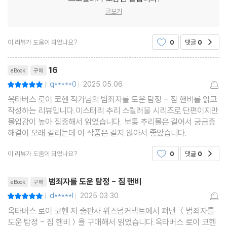
글보기
이 리뷰가 도움이 되었나요?
0
댓글
0
공감
리뷰제목
16
eBook
구매
q*****0
2025.05.06
평점10점
|
|
옥타버스 로이 코헨 작가님의 범죄자를 도운 탐정 - 짐 핸비를 읽고
작성하는 리뷰입니다.미스터리 추리 스릴러물 시리즈로 단편이지만
몰입감이 높아 집중해서 읽었습니다. 보통 추리물은 길어서 궁금증
해결이 오래 걸리는데 이 작품은 길지 않아서 좋았습니다.
이 리뷰가 도움이 되었나요?
0
댓글
0
공감
리뷰제목
범죄자를 도운 탐정 - 짐 핸비
eBook
구매
d*****l
2025.03.30
평점10점
|
|
옥타버스 로이 코헨 저 출판사 위즈덤커넥트에서 펴낸 ＜범죄자를
도운 탐정 - 짐 핸비＞을 구매해서 읽었습니다.옥타버스 로이 코헨