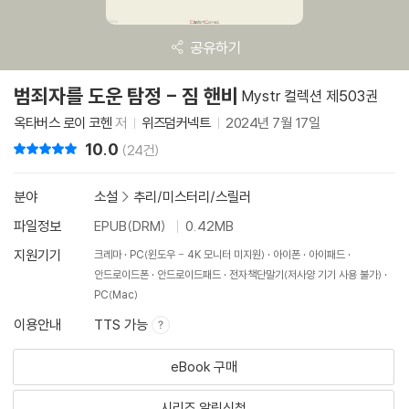
공유하기
범죄자를 도운 탐정 - 짐 핸비
Mystr 컬렉션 제503권
옥타버스 로이 코헨
저
위즈덤커넥트
2024년 7월 17일
10.0
리뷰 총점
(24건)
분야
소설
>
추리/미스터리/스릴러
파일정보
EPUB(DRM)
0.42MB
지원기기
크레마
PC(윈도우 - 4K 모니터 미지원)
아이폰
아이패드
안드로이드폰
안드로이드패드
전자책단말기(저사양 기기 사용 불가)
PC(Mac)
이용안내
TTS 가능
eBook 구매
시리즈 알림신청