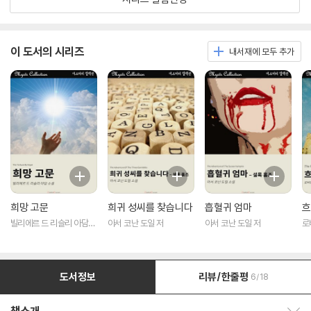
이 도서의 시리즈
내서재에 모두 추가
희망 고문
희귀 성씨를 찾습니다
흡혈귀 엄마
흐
빌리에르 드 리슬리 아담
아서 코난 도일 저
아서 코난 도일 저
로
저
도서정보
리뷰/한줄평
6/18
책소개 보이기/감추기