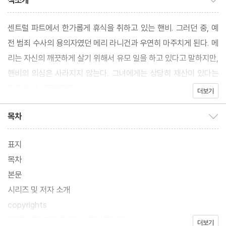
책소개
센트럴 파트에서 한가롭게 휴식을 취하고 있는 핸비. 그러던 중, 예
전 범죄 수사의 용의자였던 메리 라니건과 우연히 마주치게 된다. 메
리는 자신의 깨끗하게 살기 위해서 유모 일을 하고 있다고 말하지만,
핸비의 의심은 사라지지 않는다. 그녀에게는 상당히 재산이 있다는
것을 알기 때문이었다.
더보기
목차
목차 보이기/감추기
표지
목차
본문
시리즈 및 저자 소개
copyrights
(참고) 종이책 기준 쪽수: 53 (추정치)
더보기