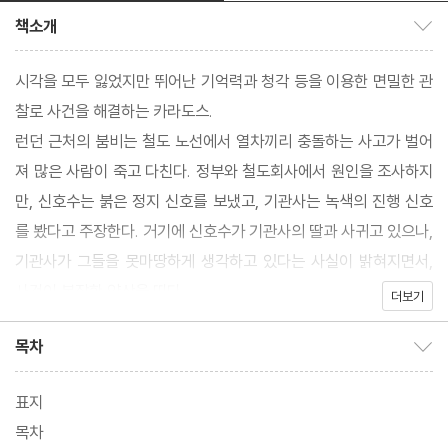
책소개
책소개 보이기/감추기
시각을 모두 잃었지만 뛰어난 기억력과 청각 등을 이용한 면밀한 관
찰로 사건을 해결하는 카라도스.
런던 근처의 붐비는 철도 노선에서 열차끼리 충돌하는 사고가 벌어
져 많은 사람이 죽고 다친다. 정부와 철도회사에서 원인을 조사하지
만, 신호수는 붉은 정지 신호를 보냈고, 기관사는 녹색의 진행 신호
를 봤다고 주장한다. 거기에 신호수가 기관사의 딸과 사귀고 있으나,
기관사가 그들을 못마땅하게 생각하고 있다는 사실이 밝혀지면서,
사건이 복잡한 양상을 띤다.
더보기
목차
목차 보이기/감추기
표지
목차