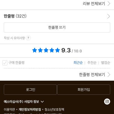
리뷰 전체보기
한줄평
(32건)
한줄평 이동
한줄평 쓰기
작성 시 유의사항
9.3
총 평점 9.3점
/ 10.0
구매 한줄평
최근순
추천순
별점순
한줄평 전체보기
로그인
회원가입
예스이십사(주) 사업자 정보
이용약관
개인정보처리방침
청소년보호정책