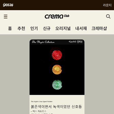
라운지
홈
추천
인기
신규
오리지널
내서재
크레마샵