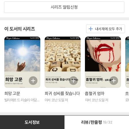
시리즈 알림신청
이 도서의 시리즈
내서재에 모두 추가
희망 고문
희귀 성씨를 찾습니다
흡혈귀 엄마
흐
빌리에르 드 리슬리 아담
아서 코난 도일 저
아서 코난 도일 저
로
저
도서정보
리뷰/한줄평
19/32