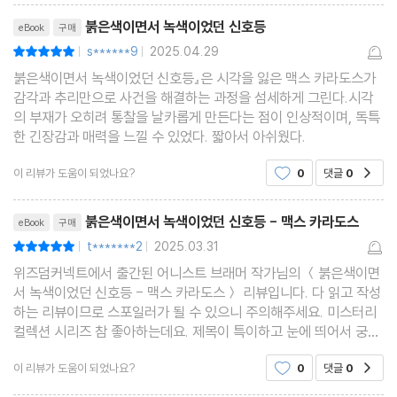
리뷰제목
붉은색이면서 녹색이었던 신호등
eBook
구매
s******9
2025.04.29
평점10점
|
|
붉은색이면서 녹색이었던 신호등』은 시각을 잃은 맥스 카라도스가
감각과 추리만으로 사건을 해결하는 과정을 섬세하게 그린다.시각
의 부재가 오히려 통찰을 날카롭게 만든다는 점이 인상적이며, 독특
한 긴장감과 매력을 느낄 수 있었다. 짧아서 아쉬웠다.
이 리뷰가 도움이 되었나요?
0
댓글
0
공감
리뷰제목
붉은색이면서 녹색이었던 신호등 - 맥스 카라도스
eBook
구매
t*******2
2025.03.31
평점10점
|
|
위즈덤커넥트에서 출간된 어니스트 브래머 작가님의 ＜붉은색이면
서 녹색이었던 신호등 - 맥스 카라도스＞ 리뷰입니다. 다 읽고 작성
하는 리뷰이므로 스포일러가 될 수 있으니 주의해주세요. 미스터리
컬렉션 시리즈 참 좋아하는데요. 제목이 특이하고 눈에 띄어서 궁금
했어요~신기하고 재밌네용
이 리뷰가 도움이 되었나요?
0
댓글
0
공감