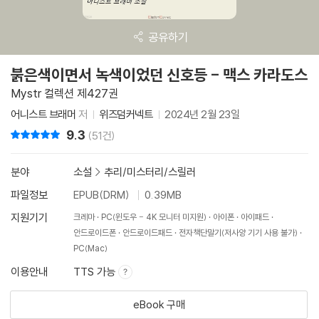
공유하기
붉은색이면서 녹색이었던 신호등 - 맥스 카라도스
Mystr 컬렉션 제427권
어니스트 브래머
저
위즈덤커넥트
2024년 2월 23일
9.3
리뷰 총점
(51건)
분야
소설
>
추리/미스터리/스릴러
파일정보
EPUB(DRM)
0.39MB
지원기기
크레마
PC(윈도우 - 4K 모니터 미지원)
아이폰
아이패드
안드로이드폰
안드로이드패드
전자책단말기(저사양 기기 사용 불가)
PC(Mac)
이용안내
TTS 가능
eBook 구매