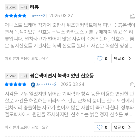
리뷰제목
리뷰
eBook
구매
m****2
2025.03.27
평점10점
|
|
어니스트 브래머 작가저 출판사 위즈덤커넥트에서 펴낸 ＜붉은색이
면서 녹색이었던 신호등 - 맥스 카라도스＞를 구매하여 읽고 쓴 리
뷰입니다. 열차사고가 벌어져 많은 사람이 죽게되는데, 신호수는 붉
은 정지신호를 기관사는 녹색 신호를 봤다고 사건은 복잡한 양상으
로 변하는데. 흥미진진한 전개 재미있게읽엇습니다
이 리뷰가 도움이 되었나요?
0
댓글
0
공감
리뷰제목
붉은색이면서 녹색이었던 신호등
eBook
구매
YES마니아 : 플래티넘
a*******2
2025.03.24
평점10점
|
|
시각을 모두 잃었지만 뛰어난 기억력과 청각 등을 이용한 면밀한 관
찰로 사건을 해결하는 카라도스. 런던 근처의 붐비는 철도 노선에서
열차끼리 충돌하는 사고가 벌어져 많은 사람이 죽고 다친다. 정부와
철도회사에서 원인을 조사하지만, 신호수는 붉은 정지 신호를 보냈
고, 기관사는 녹색의 진행 신호를 봤다고 주장한다. 거기에 신호수가
이 리뷰가 도움이 되었나요?
0
댓글
0
공감
기관사의 딸과 사귀고 있으나, 기관사가 그들