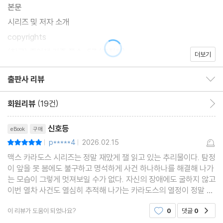
본문
시리즈 및 저자 소개
copyrights
(참고) 종이책 기준 쪽수: 57 (추정치)
더보기
출판사 리뷰
출판사 리뷰 보이기/감추기
회원리뷰
(19건)
회원리뷰 이동
리뷰제목
신호등
eBook
구매
p*****4
2026.02.15
평점10점
|
|
맥스 카라도스 시리즈는 정말 재맜게 잴 읽고 있는 추리물이다. 탐정
이 앞을 못 봄에도 불구하고 명석하게 사건 하나하나를 해결해 나가
는 모습이 그렇게 멋져보일 수가 없다. 자신의 장애에도 굴하지 않고
이번 열차 사건도 열심히 추적해 나가는 카라도스의 열정이 정말 감
탄스러웠다. 열차 신호등에 관한 엇갈린 진술 속에서도 진실을 찾아
이 리뷰가 도움이 되었나요?
0
댓글
0
공감
가는 카라도스의 추리력에 감탄했다. 비록 짧