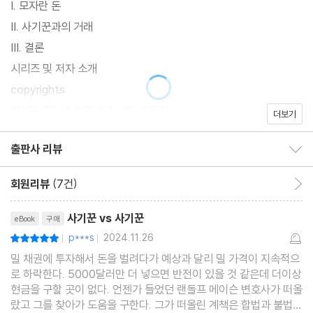
I. 모자란 돈
II. 사기꾼과의 거래
III. 결론
시리즈 및 저자 소개
copyrights
(참고) 종이책 기준 쪽수: 31 (추정치)
더보기
출판사 리뷰
출판사 리뷰 보이기/감추기
회원리뷰
(7건)
회원리뷰 이동
리뷰제목
사기꾼 vs 사기꾼
eBook
구매
p***s
2024.11.26
평점10점
|
|
밀 채권에 투자해서 돈을 벌려다가 예상과 달리 밀 가격이 지속적으
로 하락한다. 5000달러만 더 넣으면 반전이 있을 것 같은데 더이상
현금을 구할 곳이 없다. 언젠가 들었던 랜돌프 메이슨 변호사가 떠올
랐고 그를 찾아가 도움을 구한다. 그가 떠올린 계책은 합법과 불법