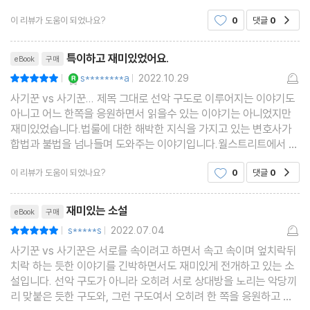
사이가 아니라 확실한 불법 같은데 대상이 그 형제의 아버지로부터
이 리뷰가 도움이 되었나요?
0
댓글
0
공감
재산을 강탈해간 사람이라니 이해해줘도
리뷰제목
특이하고 재미있었어요.
eBook
구매
YES마니아 : 로얄
s********a
2022.10.29
평점10점
|
|
사기꾼 vs 사기꾼... 제목 그대로 선악 구도로 이루어지는 이야기도
아니고 어느 한쪽을 응원하면서 읽을수 있는 이야기는 아니었지만
재미있었습니다.법룰에 대한 해박한 지식을 가지고 있는 변호사가
합법과 불법을 넘나들며 도와주는 이야기입니다.월스트리트에서 투
자자로 일하는 고든과 시드니가 밀 가격이 상승할 것이라는 예측 하
이 리뷰가 도움이 되었나요?
0
댓글
0
공감
에 과도한 투자를 했지만, 생각보다 가격 상승이
리뷰제목
재미있는 소설
eBook
구매
s*****s
2022.07.04
평점10점
|
|
사기꾼 vs 사기꾼은 서로를 속이려고 하면서 속고 속이며 엎치락뒤
치락 하는 듯한 이야기를 긴박하면서도 재미있게 전개하고 있는 소
설입니다. 선악 구도가 아니라 오히려 서로 상대방을 노리는 악당끼
리 맞붙은 듯한 구도와, 그런 구도여서 오히려 한 쪽을 응원하고 거