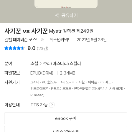
공유하기
사기꾼 vs 사기꾼
Mystr 컬렉션 제249권
멜빌 데이비슨 포스트
저
위즈덤커넥트
2021년 6월 28일
9.0
리뷰 총점
(23건)
분야
소설
>
추리/미스터리/스릴러
파일정보
EPUB(DRM)
2.34MB
지원기기
크레마
PC(윈도우 - 4K 모니터 미지원)
아이폰
아이패드
안드로이드폰
안드로이드패드
전자책단말기(저사양 기기 사용 불가)
PC(Mac)
이용안내
TTS 가능
eBook 구매
시리즈 알림신청