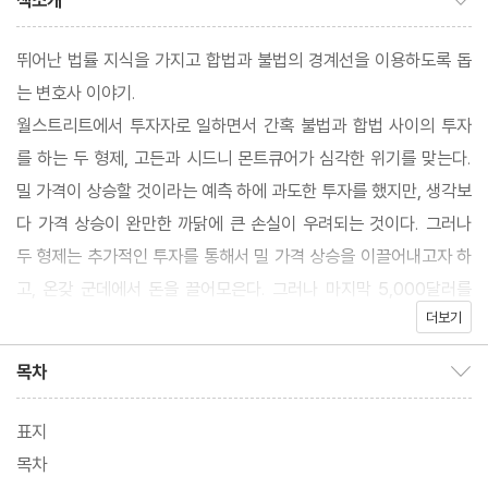
책소개
뛰어난 법률 지식을 가지고 합법과 불법의 경계선을 이용하도록 돕
는 변호사 이야기.
월스트리트에서 투자자로 일하면서 간혹 불법과 합법 사이의 투자
를 하는 두 형제, 고든과 시드니 몬트큐어가 심각한 위기를 맞는다.
밀 가격이 상승할 것이라는 예측 하에 과도한 투자를 했지만, 생각보
다 가격 상승이 완만한 까닭에 큰 손실이 우려되는 것이다. 그러나
두 형제는 추가적인 투자를 통해서 밀 가격 상승을 이끌어내고자 하
고, 온갖 군데에서 돈을 끌어모은다. 그러나 마지막 5,000달러를
더보기
모을 방법이 없는 궁지에 몰리게 된다. 두 형제는, 월스트리트에서
유명한 변호사 랜돌프 메이슨을 찾아간다. 그는 법적으로 모호한 방
목차
목차 보이기/감추기
법을 사용하여 의뢰인을 보호하는 것으로 유명한 변호사이다.
표지
목차