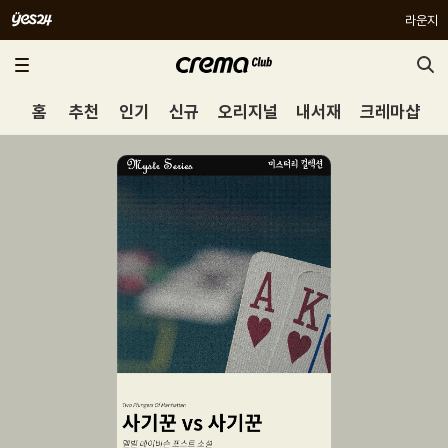
라운지
홈
추천
인기
신규
오리지널
내서재
크레마샵