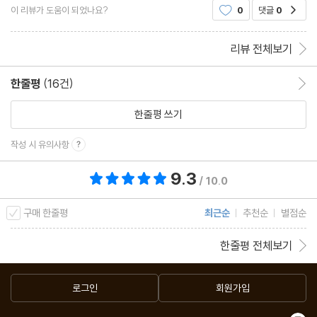
이 리뷰가 도움이 되었나요?
0
댓글
0
공감
구성하고 있었는데, 읽기 좋은 문체로, 스토리 구
리뷰 전체보기
한줄평
(16건)
한줄평 이동
한줄평 쓰기
작성 시 유의사항
9.3
총 평점 9.3점
/ 10.0
구매 한줄평
최근순
추천순
별점순
한줄평 전체보기
로그인
회원가입