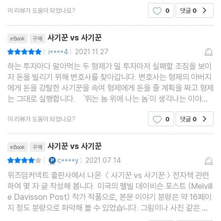
기에 이입하는 대신 구경꾼 입장에서 재미만을 추구하며 구경하는
이 리뷰가 도움이 되었나요?
0
댓글
0
공감
듯한 기분을 느끼게 되는 등 색다른 재미를 보여줍
리뷰제목
사기꾼 vs 사기꾼
eBook
구매
i****4
2021.11.27
평점10점
|
|
하는 투자마다 말아먹는 두 형제가 밀 투자마저 실패할 조짐을 보이
자 돈을 빌리기 위해 변호사를 찾아갑니다. 변호사는 형제의 아버지
에게 돈을 강탈한 사기꾼을 속여 형제에게 돈을 줄 계획을 짜고 형제
는 그대로 실행합니다. '뛰는 놈 위에 나는 놈'이 생각나는 이야기
입니다. 실제로도 작품 속 방법이 가능한지는 모르겠지만 사기꾼의
이 리뷰가 도움이 되었나요?
0
댓글
0
공감
잔머리는 상상을 초월하네요.
리뷰제목
사기꾼 vs 사기꾼
eBook
구매
YES마니아 : 플래티넘
c****y
2021.07.14
평점8점
|
|
위즈덤커넥트 출판사에서 나온 ＜사기꾼 vs 사기꾼＞전자책 관련
하여 몇 자 글 작성해 봅니다. 미국의 멜빌 데이비슨 포스트 (Melvill
e Davisson Post) 작가 작품으로, 본문 이야기 분량은 약 16페이
지 정도 분량으로 파악해 볼 수 있었습니다. 그림이나 사진 같은 것
없이 글자로만 짜여져 있는 편집 구성이었습니다. 세 개 파트로 작품