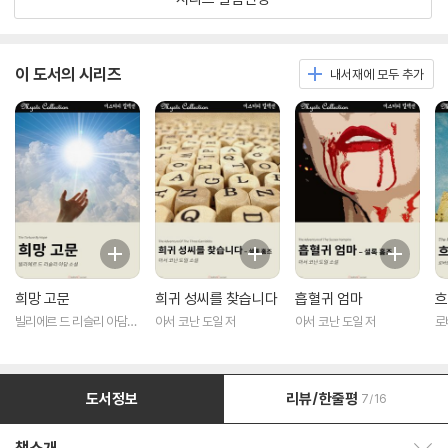
이 도서의 시리즈
내서재에 모두 추가
희망 고문
희귀 성씨를 찾습니다
흡혈귀 엄마
흐
빌리에르 드 리슬리 아담
아서 코난 도일 저
아서 코난 도일 저
로
저
도서정보
리뷰/한줄평
7/16
책소개 보이기/감추기