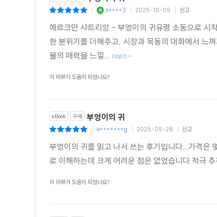
"산책을 나갈 생각이에요. 저기 언덕 쪽으로 갈 거예요. 1
s****3
2025-10-09
신고
|
|
|
"예, 알겠습니다, 시장님."
에르크만 샤트리앙 - 부엉이의 귀유령 소동으로 시
그리고 늙은 병사가 문 위에 걸린 갈고리에서 총을 내렸다.
한 분위기를 더해주고, 시장과 목동의 대화에서 느
"지역 경비대로 가서, 가시나무 길 근처에서 나와 만나자
물의 매력을 느낄...
모자를 만들 수 있을 거야. 긴 귀를 가진 놈이면 좋겠군."
더보기
이 리뷰가 도움이 되었나요?
<추천평>
"한적한 시골의 유적, 유령, 그리고 정체를 알 수 없는 
- 위즈덤커넥트 편집부
부엉이의 귀
eBook
구매
e*******g
2025-05-28
신고
|
|
|
부엉이의 귀를 읽고 나서 쓰는 후기입니다...가격은 
로 이해하는데 크게 어려운 점은 없었습니다.적극 추전
이 리뷰가 도움이 되었나요?