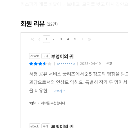
카스퍼가 개를 바깥에 내보내고, 모자를 벗고 다시 집안
"그래, 좋아." 페트루스가 침착한 태도로 그를 바라보았다
"그래 무슨 일이 났지?"
회원 리뷰
(22건)
"가이어슈타인의 유적에서 또다시 유령이 나타났어요."
"아, 그럴까, 과연? 너 자신이 유령을 봤다는 말이냐?"
1
2
3
4
5
"아주 똑똑히요, 시장님."
"눈을 감고 본 것은 아니고?"
부엉이의 귀
eBook
구매
"아니에요, 시장님. 저는 눈을 크게 뜨고 있었어요. 게다가
s*******e
2023-04-19
신고
|
|
|
"그것이 어떤 모양이었지?"
서평 공유 서비스 굿리즈에서 2.5 정도의 평점을 받고
"작은 사람 모양이었어요."
괴담으로서의 인상도 약해요. 특별히 작가 두 명이서 
"좋아."
을 비유한,...
더보기
그리고 시장이 왼쪽에 있는 유리창으로 고개를 돌렸다.
"카텔!" 시장이 외쳤다.
1명
이 이 리뷰를 추천합니다.
늙은 하녀가 문을 열었다.
"시장님?"
부엉이의 귀
eBook
구매