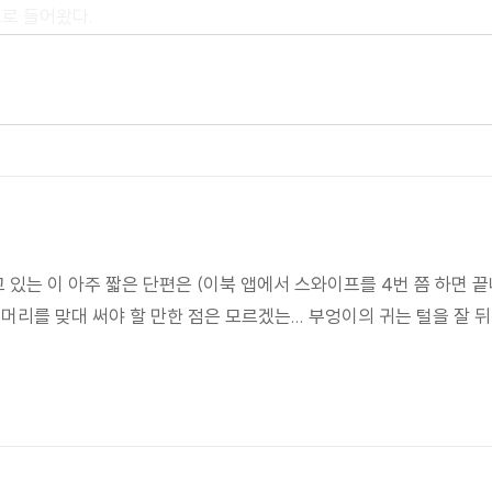
으로 들어왔다.
.
 달빛도 아주 밝았구요."
 있는 이 아주 짧은 단편은 (이북 앱에서 스와이프를 4번 쯤 하면 끝
머리를 맞대 써야 할 만한 점은 모르겠는... 부엉이의 귀는 털을 잘