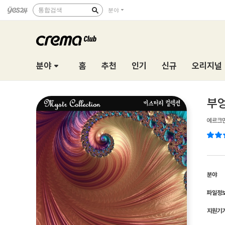
통합검색
분야
분야
홈
추천
인기
신규
오리지널
부
에르크
분야
파일정
지원기