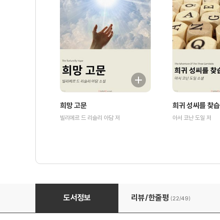
희망 고문
희귀 성씨를 찾
빌리에르 드 리슬리 아담 저
아서 코난 도일 저
부엉이의 귀
도서정보
리뷰/한줄평
(22/
49
)