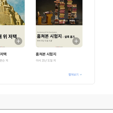
 저택
훔쳐본 시험지
븐슨 저
아서 코난 도일 저
펼쳐보기