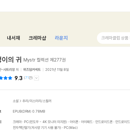
내서재
크레마샵
라운지
크레마클럽 상품
엉이의 귀
Mystr 컬렉션 제277권
만-샤트리앙
저
위즈덤커넥트
2021년 11월 8일
9.3
(
71
건)
소설
>
추리/미스터리/스릴러
보
EPUB(DRM)
0.78MB
기
크레마
PC(윈도우 - 4K 모니터 미지원)
아이폰
아이패드
안드로이드폰
안드로이드
전자책단말기(저사양 기기 사용 불가)
PC(Mac)