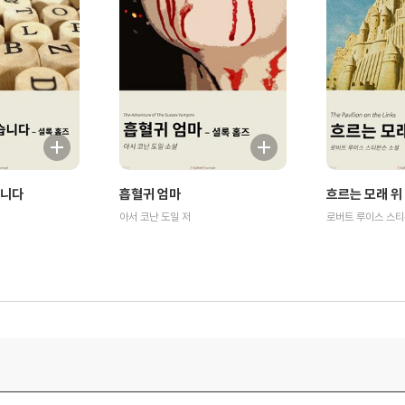
습니다
흡혈귀 엄마
흐르는 모래 위
아서 코난 도일 저
로버트 루이스 스티