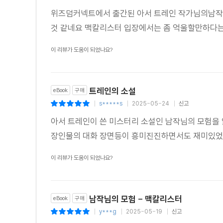
위즈덤커넥트에서 출간된 아서 트레인 작가님의남작님
것 같네요 맥칼리스터 입장에서는 좀 억울할만하다
이 리뷰가 도움이 되었나요?
트레인의 소설
eBook
구매
s*****s
2025-05-24
신고
|
|
|
아서 트레인이 쓴 미스터리 소설인 남작님의 모험을 
장인물의 대화 장면등이 흥미진진하면서도 재미있었
이 리뷰가 도움이 되었나요?
남작님의 모험 - 맥칼리스터
eBook
구매
y***g
2025-05-19
신고
|
|
|