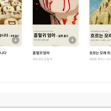
습니다
흡혈귀 엄마
흐르는 모래 위
아서 코난 도일 저
로버트 루이스 스티