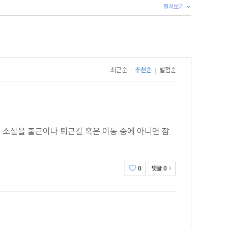
펼쳐보기
는 단편 소설이다. 가벼운 아마추어 탐정 소설부터 법정
최근순
추천순
별점순
|
|
 소설을 출근이나 퇴근길 혹은 이동 중에 아니면 잠
댓글
0
0