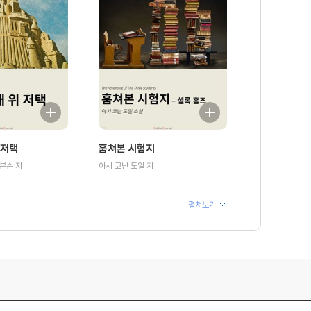
 저택
훔쳐본 시험지
븐슨 저
아서 코난 도일 저
펼쳐보기