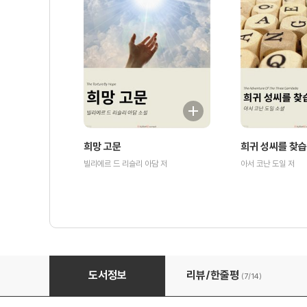
희망 고문
희귀 성씨를 찾
빌리에르 드 리슬리 아담 저
아서 코난 도일 저
남작님의 모험 - 맥칼리스터
도서정보
리뷰/한줄평
(7/
14
)