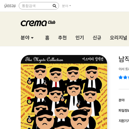
통합검색
분야
분야
홈
추천
인기
신규
오리지널
남작
아서 트
분야
파일정
지원기