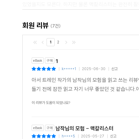
있었을지도 모른다. 하지만 물론 맥칼리스터는 완전히 잘
<추천평>
회원 리뷰
(7건)
"단편 소설의 특징을 갖추고 있다. 통통한 사교 클럽
스릴러까지 다양한 어조가 존재한다. 이 소설은 당신을 사
1
2
- Visato, Goodreads 독자
"까다로운 상황에 대한 재미있는 해결책이 제시된다. 예전
1
eBook
구매
- Vesy, Goodreads 독자
k*****1
2025-06-30
신고
|
|
|
아서 트레인 작가의 남작님의 모험을 읽고 쓰는 리뷰
들기 전에 잠깐 읽고 자기 너무 좋았던 것 같습니다.
이 리뷰가 도움이 되었나요?
남작님의 모험 - 맥칼리스터
eBook
구매
h****5
2025-05-27
신고
|
|
|