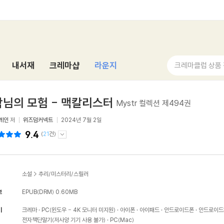
내서재
크레마샵
라운지
크레마클럽 상품
님의 모험 - 맥칼리스터
Mystr 컬렉션 제494권
레인
저
위즈덤커넥트
2024년 7월 2일
9.4
(
21
건)
소설
>
추리/미스터리/스릴러
보
EPUB(DRM)
0.60MB
기
크레마
PC(윈도우 - 4K 모니터 미지원)
아이폰
아이패드
안드로이드폰
안드로이드
전자책단말기(저사양 기기 사용 불가)
PC(Mac)