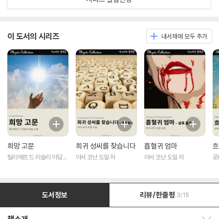
이 도서의 시리즈
내서재에 모두 추가
희망 고문
희귀 성씨를 찾습니다
흡혈귀 엄마
흐
빌리에르 드 리슬리 아담
아서 코난 도일 저
아서 코난 도일 저
로
저
도서정보
리뷰/한줄평
3/15
책소개 보이기/감추기