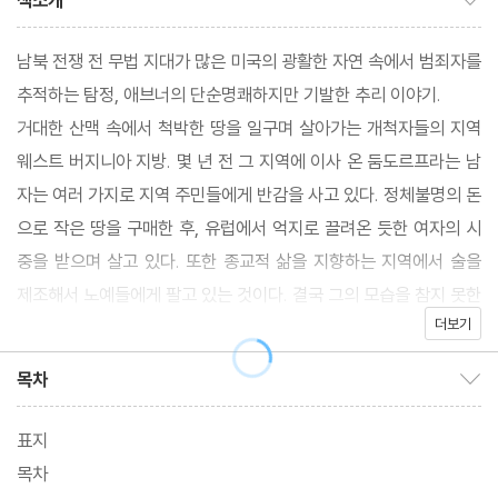
책소개
남북 전쟁 전 무법 지대가 많은 미국의 광활한 자연 속에서 범죄자를
추적하는 탐정, 애브너의 단순명쾌하지만 기발한 추리 이야기.
거대한 산맥 속에서 척박한 땅을 일구며 살아가는 개척자들의 지역
웨스트 버지니아 지방. 몇 년 전 그 지역에 이사 온 둠도르프라는 남
자는 여러 가지로 지역 주민들에게 반감을 사고 있다. 정체불명의 돈
으로 작은 땅을 구매한 후, 유럽에서 억지로 끌려온 듯한 여자의 시
중을 받으며 살고 있다. 또한 종교적 삶을 지향하는 지역에서 술을
제조해서 노예들에게 팔고 있는 것이다. 결국 그의 모습을 참지 못한
더보기
치안판사와 지역 유지 애브너가 둠도르프를 찾아간다. 그에게 강한
항의를 하려던 두 사람의 눈앞에 놓인 것은 그의 시체. 그리고 그를
목차
목차 보이기/감추기
죽였다고 주장하는 사람들이 두 사람이나 나타난다. 그들은 각자 자
신들만의 방식으로 둠도르프를 죽였다고 강하게 주장한다.
표지
목차