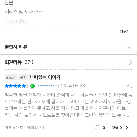
본문
시리즈 및 저자 소개
copyrights
(참고) 종이책 기준 쪽수: 34 (추정치)
더보기
출판사 리뷰
출판사 리뷰 보이기/감추기
회원리뷰
(3건)
회원리뷰 이동
리뷰제목
재미있는 이야기
eBook
구매
YES마니아 : 로얄
s********a
2024.08.28
평점10점
|
|
척박한 땅을 개척해 나가며 열심히 사는 사람들이 모인 한 마을에 둠
도르프라는 남자가 오게 됩니다. 그러나 그는 여러가지로 마을 사람
들과는 어울리지 못하고 척을 지게 되고 마을의 치안판사와 애브너
라는 사람 둘이서 둠도르프를 찾아갑니다. 그런데 뜻밖에도 두 사람
이 마주하게 되는 것은 둠도르프의 시체! 과연 그를 죽인 것은 누구
이 리뷰가 도움이 되었나요?
0
댓글
0
공감
일지...