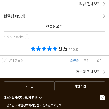
리뷰 전체보기
한줄평
(15건)
한줄평 이동
한줄평 쓰기
작성 시 유의사항
9.5
총 평점 9.5점
/ 10.0
구매 한줄평
최근순
추천순
별점순
한줄평 전체보기
로그인
회원가입
예스이십사(주) 사업자 정보
이용약관
개인정보처리방침
청소년보호정책