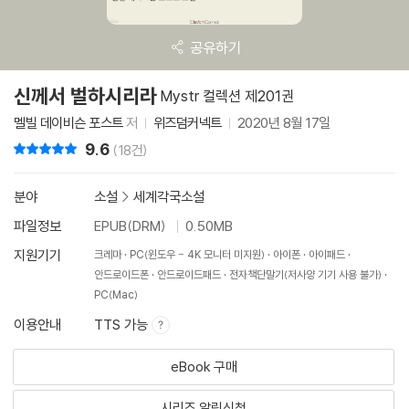
공유하기
신께서 벌하시리라
Mystr 컬렉션 제201권
멜빌 데이비슨 포스트
저
위즈덤커넥트
2020년 8월 17일
9.6
리뷰 총점
(18건)
분야
소설
>
세계각국소설
파일정보
EPUB(DRM)
0.50MB
지원기기
크레마
PC(윈도우 - 4K 모니터 미지원)
아이폰
아이패드
안드로이드폰
안드로이드패드
전자책단말기(저사양 기기 사용 불가)
PC(Mac)
이용안내
TTS 가능
eBook 구매
시리즈 알림신청