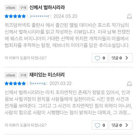
리뷰제목
신께서 벌하시리라
eBook
구매
i********r
2024.05.20
평점10점
|
|
위즈덤커넥트 출판사 에서 출간된 멜빌 데이비슨 포스트 작가님의
신께서 벌하시리라를 읽고 작성하는 리뷰입니다. 미국 남북 전쟁전
에 웨스트 버지니아의 거대한 산맥에 위치한 개척자들의 마을에서
범죄자를 추적하는 탐정, 애브너의 이야기를 담은 추리소설입니다.
이 리뷰가 도움이 되었나요?
0
댓글
0
공감
리뷰제목
재미있는 미스터리
eBook
구매
h*****a
2021.03.22
평점10점
|
|
신께서 벌하시리라는 마치 초자연적인 존재가 정말로 있어서, 인과
응보 사필귀정의 원칙을 사람들에게 실현이라도 시킨 듯한 사건과
전개를 보여준다. 그리고 그 사건이 초자연적인 힘의 위력이 아니라,
사람의 힘으로 사람이 시행했다는 점이 밝혀지는 대목과, 그 과정이
흥미진진한 미스터리 소설이다. 재미를 고르게 쭉 유지하고 있어서,
이 리뷰가 도움이 되었나요?
0
댓글
0
공감
무난하게읽힌 작품이다