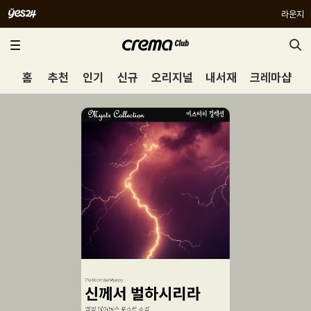
라운지
홈
추천
인기
신규
오리지널
내서재
크레마샵