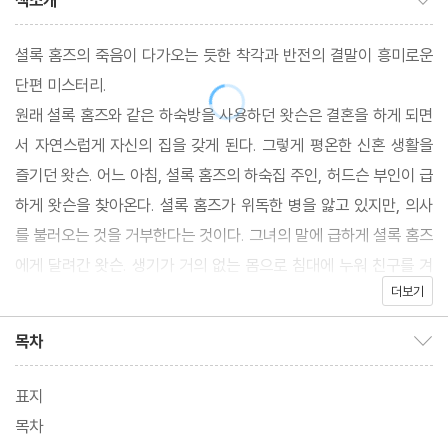
책소개
셜록 홈즈의 죽음이 다가오는 듯한 착각과 반전의 결말이 흥미로운
단편 미스터리.
원래 셜록 홈즈와 같은 하숙방을 사용하던 왓슨은 결혼을 하게 되면
서 자연스럽게 자신의 집을 갖게 된다. 그렇게 평온한 신혼 생활을
즐기던 왓슨. 어느 아침, 셜록 홈즈의 하숙집 주인, 허드슨 부인이 급
하게 왓슨을 찾아온다. 셜록 홈즈가 위독한 병을 앓고 있지만, 의사
를 불러오는 것을 거부한다는 것이다. 그녀의 말에 급하게 셜록 홈즈
에게 달려간 왓슨. 생기가 거의 없는 몸으로 침대에 누워 친구를 겨
더보기
우 맞이하는 셜록 홈즈. 왓슨이 그를 진찰하려 하지만, 셜록 홈즈는
가까이 오지도 못하게 막는다. 그리고 자신을 치료할 수 있는 사람은
목차
목차 보이기/감추기
의사가 아닌 어떤 부유한 농장주라는 말을 한다.
표지
목차