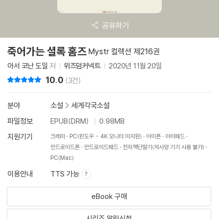
공유하기
죽어가는 셜록 홈즈
Mystr 컬렉션 제216권
아서 코난 도일
저
위즈덤커넥트
2020년 11월 20일
10.0
리뷰 총점
(3건)
분야
소설
>
세계각국소설
파일정보
EPUB(DRM)
0.98MB
지원기기
크레마
PC(윈도우 - 4K 모니터 미지원)
아이폰
아이패드
안드로이드폰
안드로이드패드
전자책단말기(저사양 기기 사용 불가)
PC(Mac)
이용안내
TTS 가능
eBook 구매
시리즈 알림신청