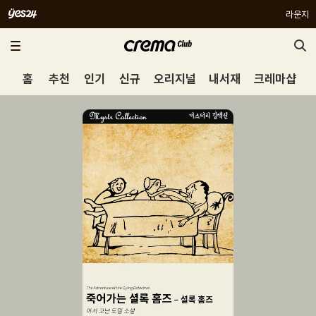
라운지
홈
추천
인기
신규
오리지널
내서재
크레마샵