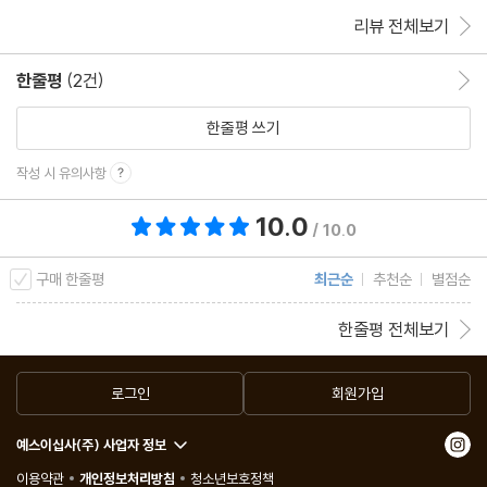
리뷰 전체보기
한줄평
(2건)
한줄평 이동
한줄평 쓰기
작성 시 유의사항
10.0
총 평점 10.0점
/ 10.0
구매 한줄평
최근순
추천순
별점순
한줄평 전체보기
로그인
회원가입
예스이십사(주) 사업자 정보
이용약관
개인정보처리방침
청소년보호정책