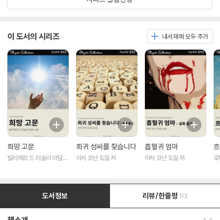
이 도서의 시리즈
내서재에 모두 추가
희망 고문
희귀 성씨를 찾습니다
흡혈귀 엄마
흐
빌리에르 드 리슬리 아담
아서 코난 도일 저
아서 코난 도일 저
로
저
도서정보
리뷰/한줄평
1/2
책소개 보이기/감추기