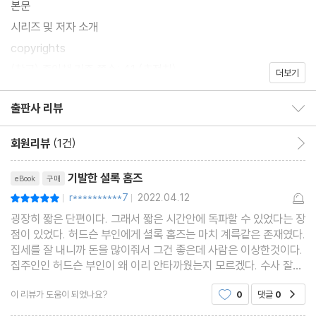
본문
시리즈 및 저자 소개
copyrights
(참고) 종이책 기준 쪽수: 41 (추정치)
더보기
출판사 리뷰
출판사 리뷰 보이기/감추기
회원리뷰
(1건)
회원리뷰 이동
리뷰제목
기발한 셜록 홈즈
eBook
구매
r**********7
2022.04.12
평점10점
|
|
굉장히 짧은 단편이다. 그래서 짧은 시간안에 독파할 수 있었다는 장
점이 있었다. 허드슨 부인에게 셜록 홈즈는 마치 계륵같은 존재였다.
집세를 잘 내니까 돈을 많이줘서 그건 좋은데 사람은 이상한것이다.
집주인인 허드슨 부인이 왜 이리 안타까웠는지 모르겠다. 수사 잘하
는 셜록 홈즈와 왓슨의 실력이야 최고지만, 그만큼 개성도 강한 인물
이 리뷰가 도움이 되었나요?
0
댓글
0
공감
이 없을 것이다. 이런 사람들이 세들어 살