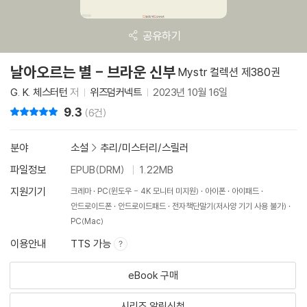
공유하기
날아오르는 별 - 브라운 신부
Mystr 컬렉션 제380권
G. K. 체스터턴
저
위즈덤커넥트
2023년 10월 16일
9.3
리뷰 총점
(6건)
분야
소설
>
추리/미스터리/스릴러
파일정보
EPUB(DRM)
1.22MB
지원기기
크레마
PC(윈도우 - 4K 모니터 미지원)
아이폰
아이패드
안드로이드폰
안드로이드패드
전자책단말기(저사양 기기 사용 불가)
PC(Mac)
이용안내
TTS 가능
eBook 구매
시리즈 알림신청