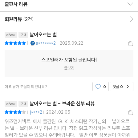
출판사 리뷰
출판사 리뷰 보이기/감추기
회원리뷰
(2건)
회원리뷰 이동
날아오르는 별
eBook
구매
YES마니아 : 플래티넘
a*******2
2025.09.22
평점10점
|
|
스포일러가 포함된 글입니다!
글보기
이 리뷰가 도움이 되었나요?
0
댓글
0
공감
리뷰제목
날아오르는 별 - 브라운 신부 리뷰
eBook
구매
j****2
2024.02.05
평점8점
|
|
위즈덤커넥트 에서 출간된 G. K. 체스터턴 작가님의 날아오르
는 별 - 브라운 신부 리뷰 입니다. 직접 읽고 작성하는 리뷰로 스포
일러가 있을 수 있으니 주의바랍니다. 일반 이북 상품권이 아까워