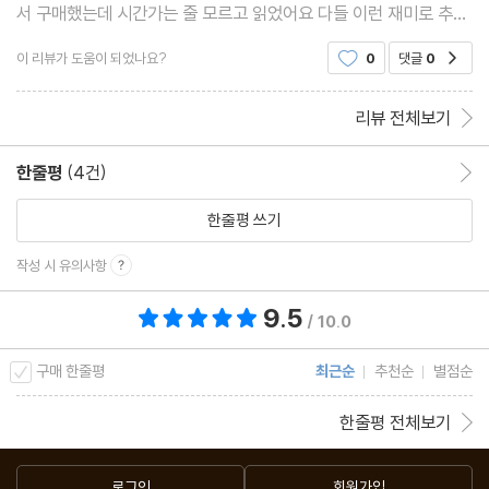
서 구매했는데 시간가는 줄 모르고 읽었어요 다들 이런 재미로 추리
물 읽나봐요?!!! 다시 상품권 생기면 저렴한 추리이북 구매해서 보
이 리뷰가 도움이 되었나요?
0
댓글
0
공감
려합니당 잘읽었습니다
리뷰 전체보기
한줄평
(4건)
한줄평 이동
한줄평 쓰기
작성 시 유의사항
9.5
총 평점 9.5점
/ 10.0
구매 한줄평
최근순
추천순
별점순
한줄평 전체보기
로그인
회원가입