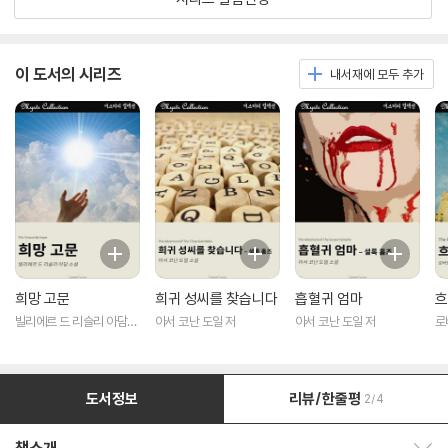
이 도서의 시리즈
내서재에 모두 추가
희망 고문
희귀 성씨를 찾습니다
흡혈귀 엄마
흐
빌리에르 드 리슬리 아담
아서 코난 도일 저
아서 코난 도일 저
로
저
도서정보
리뷰/한줄평
2/4
책소개 보이기/감추기