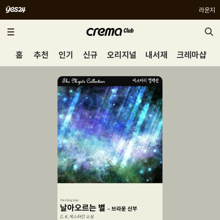
라운지
홈
추천
인기
신규
오리지널
내서재
크레마샵