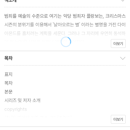
책소개
범죄를 예술의 수준으로 여기는 악당 범죄자 플랑보는, 크리스마스
시즌의 분위기를 이용해서 '날아오르는 별' 이라는 별명을 가진 다이
아몬드를 훔치려는 계획을 세운다. 그러나 그 자리에 우연히 동석하
게 된 브라운 신부로 인해서 계획이 틀어진다.
더보기
목차
목차 보이기/감추기
표지
목차
본문
시리즈 및 저자 소개
copyrights
(참고) 종이책 기준 쪽수: 33 (추정치)
더보기