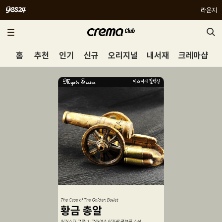
라운지
홈
추천
인기
신규
오리지널
내서재
크레마샵