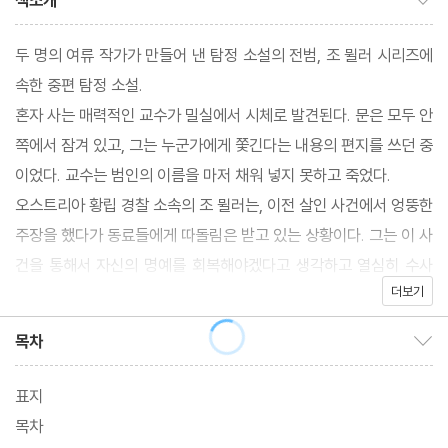
책소개
두 명의 여류 작가가 만들어 낸 탐정 소설의 전범, 조 뮐러 시리즈에
속한 중편 탐정 소설.
혼자 사는 매력적인 교수가 밀실에서 시체로 발견된다. 문은 모두 안
쪽에서 잠겨 있고, 그는 누군가에게 쫓긴다는 내용의 편지를 쓰던 중
이었다. 교수는 범인의 이름을 마저 채워 넣지 못하고 죽었다.
오스트리아 황립 경찰 소속의 조 뮐러는, 이전 살인 사건에서 엉뚱한
주장을 했다가 동료들에게 따돌림은 받고 있는 상황이다. 그는 이 사
건을 통해서 자신의 명예를 회복해야겠다고 생각하고 열심히 수사
더보기
를 벌인다. 그런데, 그의 고질적인 약점 중 하나인, 범인에 대한 동정
심이 예기치 못한 결말을 가져오게 된다.
목차
목차 보이기/감추기
표지
목차