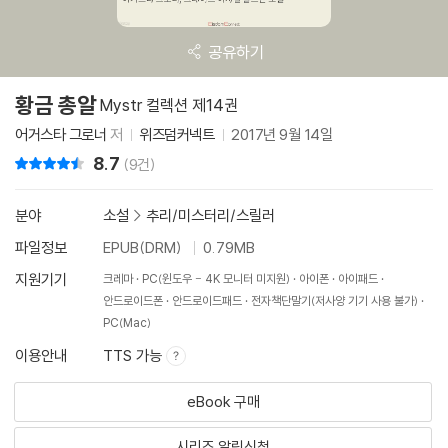
공유하기
황금 총알
Mystr 컬렉션 제14권
어거스타 그로너
저
위즈덤커넥트
2017년 9월 14일
8.7
리뷰 총점
(9건)
분야
소설
>
추리/미스터리/스릴러
파일정보
EPUB(DRM)
0.79MB
지원기기
크레마
PC(윈도우 - 4K 모니터 미지원)
아이폰
아이패드
안드로이드폰
안드로이드패드
전자책단말기(저사양 기기 사용 불가)
PC(Mac)
이용안내
TTS 가능
eBook 구매
시리즈 알림신청