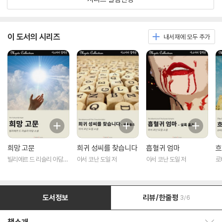
이 도서의 시리즈
내서재에 모두 추가
희망 고문
희귀 성씨를 찾습니다
흡혈귀 엄마
흐
빌리에르 드 리슬리 아담
아서 코난 도일 저
아서 코난 도일 저
로
저
도서정보
리뷰/한줄평
3/6
책소개 보이기/감추기