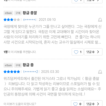
았습니다.만약 새로운 사건이라면, 그 혼자 일을
리뷰제목
황금 총알
eBook
구매
n******i
2021.09.10
평점6점
|
|
국장에게 찾아온 누군가가 그를 만나고 싶어한다. 그는 국장에게 신
고할 게 있다고 말한다. 국장은 이제 교대해야 할 시간이라 찾아온
사람의 이야기를 처리하기 위한 고민에 빠진다. 큰 줄기는 하나의
사망 사건으로 시작되는데, 혼자 사는 교수가 밀실에서 시체로 발견
되고, 그 죽음에 진상을 밝혀야만 했다. 밀실 안에서는 교수가 남긴
1명
이 이 리뷰를 추천합니다.
1
댓글
0
공감
편지가 있었는데, 그가 누군가에게 쫓기
리뷰제목
황금 총
eBook
구매
t*******2
2025.03.30
평점10점
|
|
위즈덤커넥트에서 출간된 어거스타 그로너 작가님의 ＜황금 총알
＞ 리뷰입니다. 다 읽고 작성하는 리뷰이므로 스포일러가 될 수 있
으니 주의해주세요. 가볍게 읽기 좋고 술술 읽히는 소설이에요~ 주
인공의 동정심에 의해 사건이 국면을 맞이하게 되는데..!
이 리뷰가 도움이 되었나요?
0
댓글
0
공감