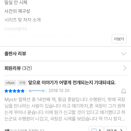
밀실 안 시체
사건의 재구성
시리즈 및 저자 소개
copyrights
(참고) 종이책 기준 쪽수: 70 (추정치)
더보기
출판사 리뷰
출판사 리뷰 보이기/감추기
회원리뷰
(3건)
회원리뷰 이동
리뷰제목
앞으로 이야기가 어떻게 전개되는지 기대되네요.
eBook
구매
w*****e
2018.10.20
평점10점
|
|
Mystr 컬렉션 중 14번째 책, 황금 총알입니다.수행원이, 밖에 국장
님을 만나려는 사람이 있습니다 라고 얘기하자,혼 국장이 그가 원하
는게 무어냐 묻습니다.이에 뭔가 신고할 것이 있다고 얘기했다고 하
는군요.수행원이 나갔고, 국장은 시계를 보았습니다.딱 11시 정각이
었지만, 그의 당직 근무를 교대해줘야하는 동료가 아직 나타나지 않
1명
이 이 리뷰를 추천합니다.
1
댓글
0
공감