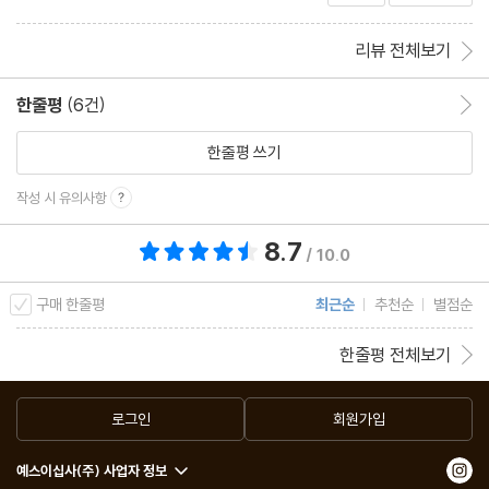
리뷰 전체보기
한줄평
(6건)
한줄평 이동
한줄평 쓰기
작성 시 유의사항
8.7
총 평점 8.7점
/ 10.0
구매 한줄평
최근순
추천순
별점순
한줄평 전체보기
로그인
회원가입
예스이십사(주) 사업자 정보