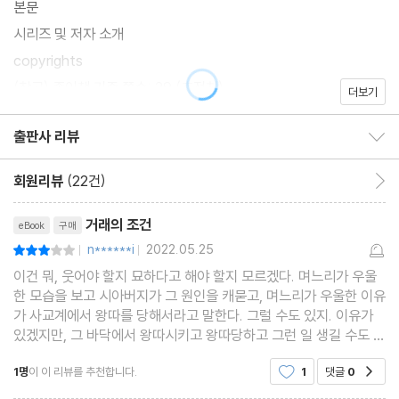
본문
시리즈 및 저자 소개
copyrights
(참고) 종이책 기준 쪽수: 29 (추정치)
더보기
출판사 리뷰
출판사 리뷰 보이기/감추기
회원리뷰
(22건)
회원리뷰 이동
리뷰제목
거래의 조건
eBook
구매
n******i
2022.05.25
평점6점
|
|
이건 뭐, 웃어야 할지 묘하다고 해야 할지 모르겠다. 며느리가 우울
한 모습을 보고 시아버지가 그 원인을 캐묻고, 며느리가 우울한 이유
가 사교계에서 왕따를 당해서라고 말한다. 그럴 수도 있지. 이유가
있겠지만, 그 바닥에서 왕따시키고 왕따당하고 그런 일 생길 수도 있
지. 하지만 궁금한 건 며느리의 남편은 보이지도 않고, 며느리의 우
1명
이 이 리뷰를 추천합니다.
1
댓글
0
공감
울함을 왜 시아버지가 달래주려고 하는가.