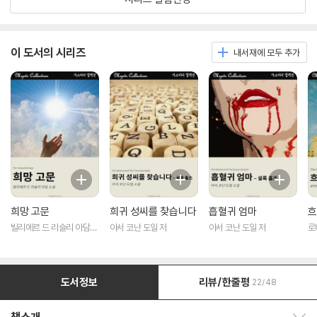
이 도서의 시리즈
내서재에 모두 추가
희망 고문
희귀 성씨를 찾습니다
흡혈귀 엄마
흐
빌리에르 드 리슬리 아담
아서 코난 도일 저
아서 코난 도일 저
로
저
도서정보
리뷰/한줄평
22/48
책소개 보이기/감추기