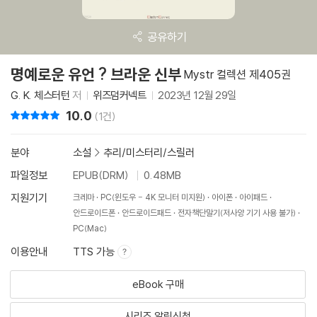
공유하기
명예로운 유언 ? 브라운 신부
Mystr 컬렉션 제405권
G. K. 체스터턴
저
위즈덤커넥트
2023년 12월 29일
10.0
리뷰 총점
(1건)
분야
소설
>
추리/미스터리/스릴러
파일정보
EPUB(DRM)
0.48MB
지원기기
크레마
PC(윈도우 - 4K 모니터 미지원)
아이폰
아이패드
안드로이드폰
안드로이드패드
전자책단말기(저사양 기기 사용 불가)
PC(Mac)
이용안내
TTS 가능
eBook 구매
시리즈 알림신청