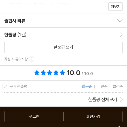
(참고) 종이책 기준 쪽수: 33 (추정치)
더보기
출판사 리뷰
출판사 리뷰 보이기/감추기
한줄평
(1건)
한줄평 이동
한줄평 쓰기
작성 시 유의사항
10.0
총 평점 10.0점
/ 10.0
구매 한줄평
최근순
추천순
별점순
한줄평 전체보기
로그인
회원가입