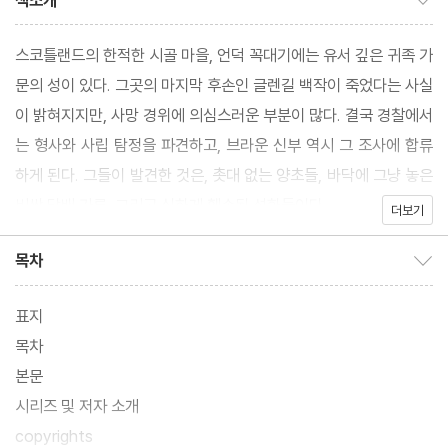
책소개
스코틀랜드의 한적한 시골 마을, 언덕 꼭대기에는 유서 깊은 귀족 가
문의 성이 있다. 그곳의 마지막 후손인 글렌길 백작이 죽었다는 사실
이 밝혀지지만, 사망 경위에 의심스러운 부분이 많다. 결국 경찰에서
는 형사와 사립 탐정을 파견하고, 브라운 신부 역시 그 조사에 합류
하게 된다. 그들이 발견한 것은, 촛대 없는 양초들, 바닥에 그냥 놓은
비싼 담배 가루, 그리고 심하게 훼손된 성화들이다.
더보기
목차
목차 보이기/감추기
표지
목차
본문
시리즈 및 저자 소개
copyrights