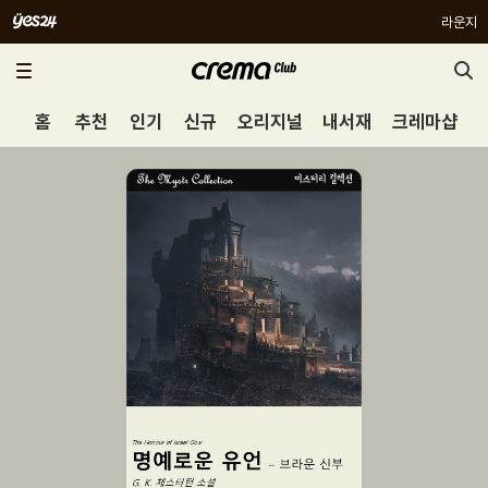
라운지
홈
추천
인기
신규
오리지널
내서재
크레마샵