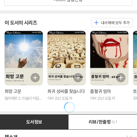
이 도서의 시리즈
내서재에 모두 추가
희망 고문
희귀 성씨를 찾습니다
흡혈귀 엄마
흐
빌리에르 드 리슬리 아담
아서 코난 도일 저
아서 코난 도일 저
로
저
도서정보
리뷰/한줄평
0/1
책소개 보이기/감추기