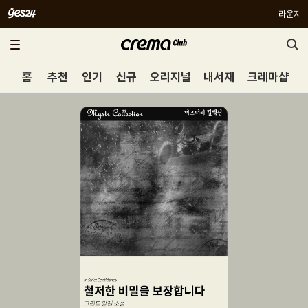
라운지
홈
추천
인기
신규
오리지널
내서재
크레마샵