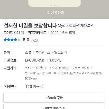
공유하기
철저한 비밀을 보장합니다
Mystr 컬렉션 제180권
그랜트 알렌
저
위즈덤커넥트
2020년 5월 15일
8.0
리뷰 총점
(6건)
분야
소설
>
추리/미스터리/스릴러
파일정보
EPUB(DRM)
1.05MB
지원기기
크레마
PC(윈도우 - 4K 모니터 미지원)
아이폰
아이패드
안드로이드폰
안드로이드패드
전자책단말기(저사양 기기 사용 불가)
PC(Mac)
이용안내
TTS 가능
eBook 구매
시리즈 알림신청