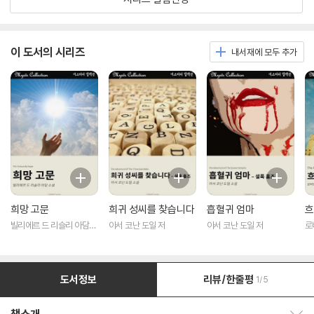
이 도서의 시리즈
내서재에 모두 추가
희망 고문
희귀 성씨를 찾습니다
흡혈귀 엄마
흐
빌리에르 드 리슬리 아담
아서 코난 도일 저
아서 코난 도일 저
로
저
도서정보
리뷰/한줄평
1/5
책소개 보이기/감추기