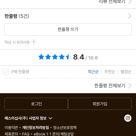
리뷰 전체보기
한줄평
(5건)
한줄평 이동
한줄평 쓰기
작성 시 유의사항
8.4
총 평점 8.4점
/ 10.0
구매 한줄평
최근순
추천순
별점순
한줄평 전체보기
로그인
회원가입
예스이십사(주) 사업자 정보
이용약관
개인정보처리방침
청소년보호정책
제휴문의
FAQ
eBook 1:1 문의/채팅상담