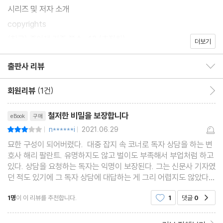
시리즈 및 저자 소개
copyrights
(참고) 종이책 기준 쪽수: 43 (추정치)
더보기
출판사 리뷰
출판사 리뷰 보이기/감추기
회원리뷰
(1건)
회원리뷰 이동
리뷰제목
철저한 비밀을 보장합니다
eBook
구매
n******i
2021.06.29
평점6점
|
|
묘한 구성이 되어버렸다. 대중 잡지 속 코너로 독자 상담을 하는 변
호사 해리 팔란트. 유명하지도 않고 벌이도 부족해서 부업처럼 하고
있다. 상담을 요청하는 독자는 익명이 보장된다. 그는 신문사 기자였
던 적도 있기에 그 독자 상담에 대답하는 게 그리 어렵지도 않았다.
본업과 부업을 적당히 할 수 있는 시간도 있고 일석이조. 그의 역할
1명
이 이 리뷰를 추천합니다.
1
댓글
0
공감
을 상담을 요청하는 독자의 투고에