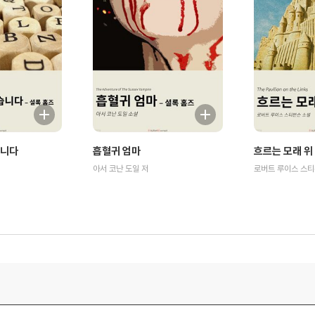
습니다
흡혈귀 엄마
흐르는 모래 위
아서 코난 도일 저
로버트 루이스 스티