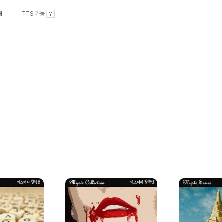
내
TTS 가능