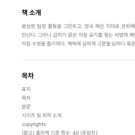
책 소개
왕성한 탐정 활동을 그만두고, 영국 해안 지대로 은퇴해
만난다. 그러나 갑자기 맑은 아침 공기를 찢는 비명에 해
아침 수영을 즐기려다, 채찍에 심하게 고문을 당하다 죽은
목차
표지
목차
본문
시리즈 및 저자 소개
copyrights
(참고) 종이책 기준 쪽수: 40 (추정치)