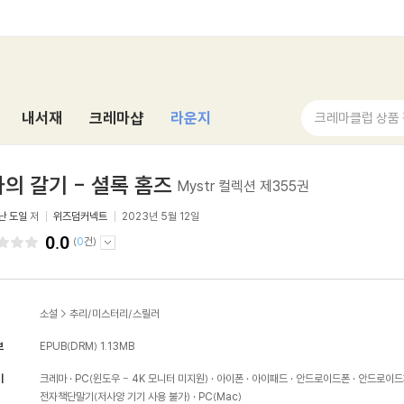
내서재
크레마샵
라운지
크레마클럽 상품
의 갈기 - 셜록 홈즈
Mystr 컬렉션 제355권
난 도일
저
위즈덤커넥트
2023년 5월 12일
0.0
(
0
건)
소설
>
추리/미스터리/스릴러
보
EPUB(DRM)
1.13MB
기
크레마
PC(윈도우 - 4K 모니터 미지원)
아이폰
아이패드
안드로이드폰
안드로이드
전자책단말기(저사양 기기 사용 불가)
PC(Mac)