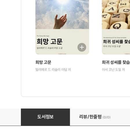
희망 고문
희귀 성씨를 찾
빌리에르 드 리슬리 아담 저
아서 코난 도일 저
사자의 갈기 - 셜록 홈즈
도서정보
리뷰/한줄평
(0/
0
)