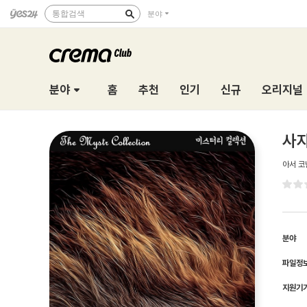
통합검색
분야
분야
홈
추천
인기
신규
오리지널
사자
아서 코
분야
파일정
지원기