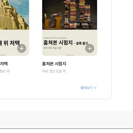
 저택
훔쳐본 시험지
븐슨 저
아서 코난 도일 저
펼쳐보기