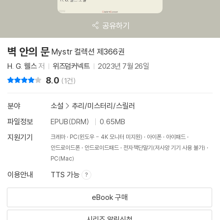
공유하기
벽 안의 문
Mystr 컬렉션 제366권
H. G. 웰스
저
위즈덤커넥트
2023년 7월 26일
8.0
리뷰 총점
(1건)
분야
소설
>
추리/미스터리/스릴러
파일정보
EPUB(DRM)
0.65MB
지원기기
크레마
PC(윈도우 - 4K 모니터 미지원)
아이폰
아이패드
안드로이드폰
안드로이드패드
전자책단말기(저사양 기기 사용 불가)
PC(Mac)
이용안내
TTS 가능
eBook 구매
시리즈 알림신청