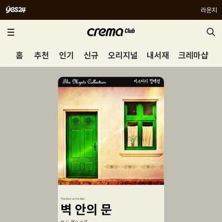
라운지
홈
추천
인기
신규
오리지널
내서재
크레마샵