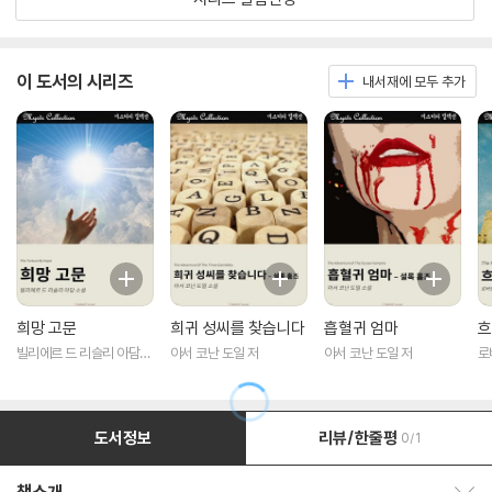
이 도서의 시리즈
내서재에 모두 추가
희망 고문
희귀 성씨를 찾습니다
흡혈귀 엄마
흐
빌리에르 드 리슬리 아담
아서 코난 도일 저
아서 코난 도일 저
로
저
도서정보
리뷰/한줄평
0/1
책소개 보이기/감추기