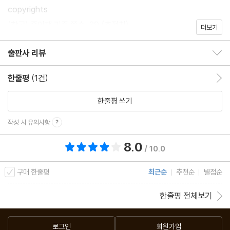
copyrights
(참고) 종이책 기준 쪽수: 39 (추정치)
더보기
출판사 리뷰
출판사 리뷰 보이기/감추기
한줄평
(1건)
한줄평 이동
한줄평 쓰기
작성 시 유의사항
8.0
총 평점 8.0점
/ 10.0
구매 한줄평
최근순
추천순
별점순
한줄평 전체보기
로그인
회원가입