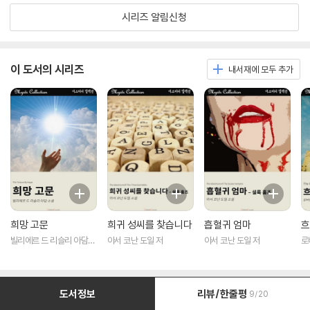
시리즈 알림신청
이 도서의 시리즈
내서재에 모두 추가
희망 고문
희귀 성씨를 찾습니다
흡혈귀 엄마
흐
빌리에르 드 리슬리 아담
아서 코난 도일 저
아서 코난 도일 저
로
저
도서정보
리뷰/한줄평
9/20