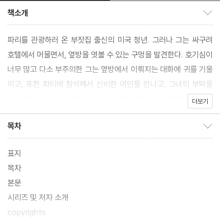
책소개
책소개 보이기/감추기
파리를 관광하러 온 부잣집 출신의 미국 청년. 그러나 그는 싸구려
호텔에서 머물면서, 옆방을 엿볼 수 있는 구멍을 발견한다. 호기심이
너무 많고 다소 부주의한 그는 옆방에서 이뤄지는 대화에 귀를 기울
이고, 또한 파티에 참석해서 신비한 여인을 만나고, 그녀의 부탁을
들어주기로 하는 등, 점점 이상한 사건에 연루되기 시작한다.
더보기
목차
목차 보이기/감추기
표지
목차
본문
시리즈 및 저자 소개
copyrights