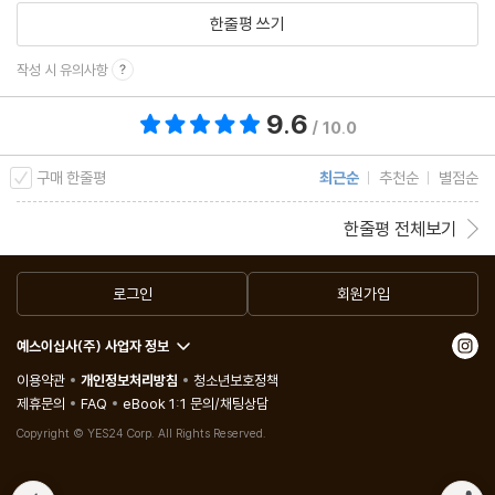
한줄평 쓰기
작성 시 유의사항
9.6
총 평점 9.6점
/ 10.0
구매 한줄평
최근순
추천순
별점순
한줄평 전체보기
로그인
회원가입
예스이십사(주) 사업자 정보
이용약관
개인정보처리방침
청소년보호정책
제휴문의
FAQ
eBook 1:1 문의/채팅상담
Copyright © YES24 Corp. All Rights Reserved.