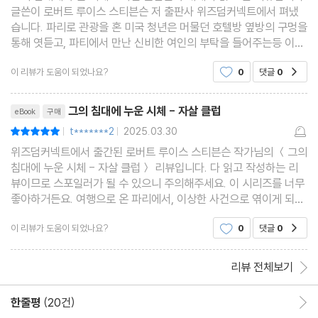
글쓴이 로버트 루이스 스티븐슨 저 출판사 위즈덤커넥트에서 펴냈
습니다. 파리로 관광을 혼 미국 청년은 머물던 호텔방 옆방의 구멍을
통해 엿듣고, 파티에서 만난 신비한 여인의 부탁을 들어주는등 이상
한 일을 겪게 되는데.흥미로운 스토리 였습니다
이 리뷰가 도움이 되었나요?
0
댓글
0
공감
리뷰제목
그의 침대에 누운 시체 - 자살 클럽
eBook
구매
t*******2
2025.03.30
평점10점
|
|
위즈덤커넥트에서 출간된 로버트 루이스 스티븐슨 작가님의 ＜그의
침대에 누운 시체 - 자살 클럽＞ 리뷰입니다. 다 읽고 작성하는 리
뷰이므로 스포일러가 될 수 있으니 주의해주세요. 이 시리즈를 너무
좋아하거든요. 여행으로 온 파리에서, 이상한 사건으로 엮이게 되면
서 벌어지는 에피소드입니다~
이 리뷰가 도움이 되었나요?
0
댓글
0
공감
리뷰 전체보기
한줄평
(20건)
한줄평 이동