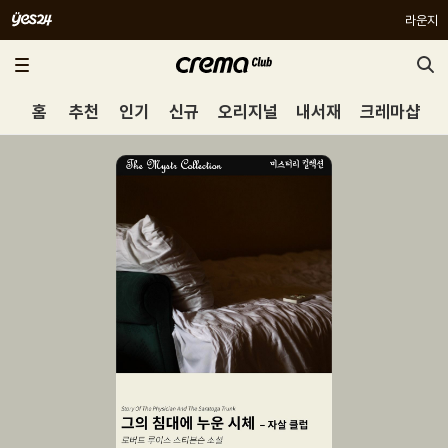
라운지
홈
추천
인기
신규
오리지널
내서재
크레마샵