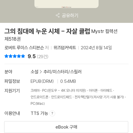
공유하기
그의 침대에 누운 시체 - 자살 클럽
Mystr 컬렉션
제518권
로버트 루이스 스티븐슨
저
위즈덤커넥트
2024년 8월 14일
9.5
리뷰 총점
(29건)
분야
소설
>
추리/미스터리/스릴러
파일정보
EPUB(DRM)
0.54MB
지원기기
크레마
PC(윈도우 - 4K 모니터 미지원)
아이폰
아이패드
안드로이드폰
안드로이드패드
전자책단말기(저사양 기기 사용 불가)
PC(Mac)
이용안내
TTS 가능
eBook 구매