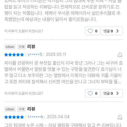
로버트 루이스 스티븐슨 작가님의 그의 침대에 누운 시체 - 자살 클
럽을 읽고 작성하는 리뷰입니다.전체적으로 신비로운 분위기로 진
행이 되는 작품입니다. 제목이 무서운 제목이라서 살인추리물로 추
측했었는데 예상과는 내용이 달라서 흥미로웠습니다.
이 리뷰가 도움이 되었나요?
0
댓글
0
공감
리뷰제목
리뷰
eBook
구매
s*****5
2025.05.11
평점10점
|
|
파리를 관광하러 온 부잣집 출신의 미국 청년 그러나 그는 싸구려 호
텔에서 머물면서 옆방을 엿볼 수 있는 구멍을 발견한다 호기심이 너
무 많고 다소 부주의한 그는 옆방에서 이뤄지는 대화에 귀를 기울이
고 또한 파티에 참석해서 신비한 여인을 만나고 그녀의 부탁을 들어
주기로 하는 등 점점 이상한 사건에 연루되기 시작한다
이 리뷰가 도움이 되었나요?
0
댓글
0
공감
리뷰제목
리뷰
eBook
구매
t******k
2025.04.04
평점10점
|
|
그의 침대에 누운 시체 - 자살 클럽을 구매해서 읽고 쓴 리뷰입니다.