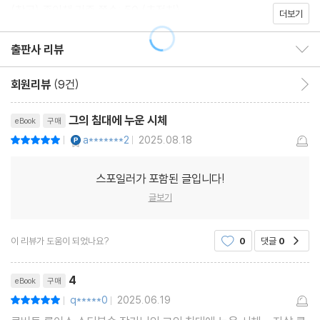
(참고) 종이책 기준 쪽수: 50 (추정치)
더보기
출판사 리뷰
출판사 리뷰 보이기/감추기
회원리뷰
(9건)
회원리뷰 이동
그의 침대에 누운 시체
eBook
구매
YES마니아 : 플래티넘
a*******2
2025.08.18
평점10점
|
|
스포일러가 포함된 글입니다!
글보기
이 리뷰가 도움이 되었나요?
0
댓글
0
공감
리뷰제목
4
eBook
구매
q*****0
2025.06.19
평점10점
|
|