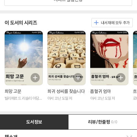
이 도서의 시리즈
내서재에 모두 추가
희망 고문
희귀 성씨를 찾습니다
흡혈귀 엄마
흐
빌리에르 드 리슬리 아담
아서 코난 도일 저
아서 코난 도일 저
로
저
도서정보
리뷰/한줄평
0/0
책소개 보이기/감추기