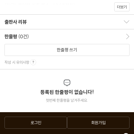
(참고) 종이책 기준 쪽수: 42 (추정치)
더보기
출판사 리뷰
출판사 리뷰 보이기/감추기
한줄평
(0건)
한줄평 이동
한줄평 쓰기
작성 시 유의사항
등록된 한줄평이 없습니다!
첫번째 한줄평을 남겨주세요.
로그인
회원가입