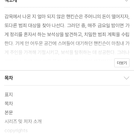
책소개
감옥에서 나온 지 얼마 되지 않은 핸킨슨은 주머니의 돈이 떨어지자,
또다른 범죄 대상을 찾아 나선다. 그러던 중, 매주 금요일 밤이면 가
게 정리를 혼자서 하는 보석상을 발견하고, 치밀한 범죄 계획을 수립
한다. 가게 안 어두운 공간에 스며들어 대기하던 핸킨슨이 마침내 가
게 주인을 가격해 기절시키고, 보석을 탈취하는 데 성공한다. 그러나
가게 안 노란색 개가 그를 쫓기 시작하면서 일이 복잡해진다.
더보기
목차
목차 보이기/감추기
표지
목차
본문
시리즈 및 저자 소개
copyrights