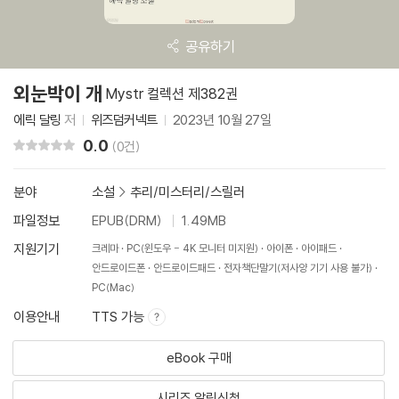
공유하기
외눈박이 개
Mystr 컬렉션 제382권
에릭 달링
저
위즈덤커넥트
2023년 10월 27일
0.0
리뷰 총점
(0건)
분야
소설
>
추리/미스터리/스릴러
파일정보
EPUB(DRM)
1.49MB
지원기기
크레마
PC(윈도우 - 4K 모니터 미지원)
아이폰
아이패드
안드로이드폰
안드로이드패드
전자책단말기(저사양 기기 사용 불가)
PC(Mac)
이용안내
TTS 가능
eBook 구매
시리즈 알림신청