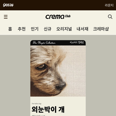
라운지
홈
추천
인기
신규
오리지널
내서재
크레마샵