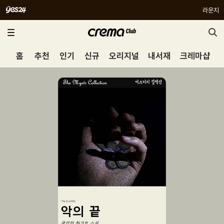
라운지
홈
추천
인기
신규
오리지널
내서재
크레마샵