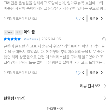
크래건은 은행원을 살해하고 도망하는데, 얼마후뉴욕 호텔에 그와
비슷한 사람이 숙박하게되고 돈많은 가게주인이 있다는 곳으로 향
하는데. 인간의 욕망, 악의 끝을 본듯하네요 흥미로운 글이었습니다
이 리뷰가 도움이 되었나요?
0
댓글
0
공감
리뷰제목
악의 끝
eBook
구매
o******k
2025.04.05
평점10점
|
|
글쓴이 클린턴 하코트 저 출판사 위즈덤커넥트에서 펴낸 ＜악의 끝
＞을 구매해서 읽었습니다. 예전부터 추리미스터리물을 너무 좋아
햇던 터라 상품권으로 단편 미스터리소설을 구매해 읽고있어요 조
크래건은 은행강도를 벌이다 은행원을 살해후 시카고로 도망하는
데. 얼마후 뉴욕에 그와 비슷한 인물이 숙박하고 돈많은 가게의 주인
이 리뷰가 도움이 되었나요?
0
댓글
0
공감
의 정보를 듣고 가게로 향하는데.분량은 짧지만 악의
리뷰 전체보기
한줄평
(41건)
한줄평 이동
한줄평 쓰기