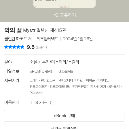
공유하기
악의 끝
Mystr 컬렉션 제415권
클린턴 하코트
저
위즈덤커넥트
2024년 1월 26일
9.5
리뷰 총점
(59건)
분야
소설
>
추리/미스터리/스릴러
파일정보
EPUB(DRM)
0.59MB
지원기기
크레마
PC(윈도우 - 4K 모니터 미지원)
아이폰
아이패드
안드로이드폰
안드로이드패드
전자책단말기(저사양 기기 사용 불가)
PC(Mac)
이용안내
TTS 가능
eBook 구매
시리즈 알림신청