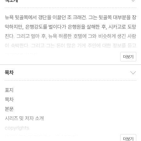
책소개
뉴욕 뒷골목에서 갱단을 이끌던 조 크래건. 그는 뒷골목 대부분을 장
악하지만, 은행강도를 벌이다가 은행원을 살해한 후, 시카고로 도망
친다. 그리고 얼마 후, 뉴욕 허름한 호텔에 그와 비슷하게 생긴 사람
이 숙박한다. 그리고 그는 돈이 많은 가게 주인에 대한 정보를 듣고
그 가게로 향한다.
더보기
목차
목차 보이기/감추기
표지
목차
본문
시리즈 및 저자 소개
copyrights
(참고) 종이책 기준 쪽수: 17 (추정치)
더보기