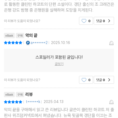
로 활동한 클린턴 하코트의 단편 소설이다. 갱단 출신의 조 크래건은
은행 강도 범행 중 은행원을 살해하며 도망을 치게된다.
이 리뷰가 도움이 되었나요?
0
댓글
0
공감
악의 끝
eBook
구매
YES마니아 : 플래티넘
a*******2
2025.10.16
평점10점
|
|
스포일러가 포함된 글입니다!
글보기
이 리뷰가 도움이 되었나요?
0
댓글
0
공감
리뷰제목
리뷰
eBook
구매
t******k
2025.04.13
평점10점
|
|
악의 끝을 구매해서 읽고 쓴 리뷰입니다 글쓴이 클린턴 하코트 저 출
판사 위즈덤커넥트에서 펴냈습니다. 뉴욕 뒷골목 갱단을 이끄는 조