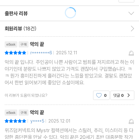
출판사 리뷰
출판사 리뷰 보이기/감추기
회원리뷰
(18건)
회원리뷰 이동
리뷰제목
악의 끝
eBook
구매
r********6
2025.12.11
평점10점
|
|
악의 끝 입니다. 주인공이 나쁜 사람이고 범죄를 저지르려고 하는 이
야기인데 분량도 나쁘지 않았고 가격도 괜찮아서 구입했습니다. ㅋ
ㅋ 뭔가 흥미진진하게 흘러간다는 느낌을 받았고요. 결말도 괜찮았
어서 한번 읽어보기에 좋았던 소설이에요.
이 리뷰가 도움이 되었나요?
0
댓글
0
공감
리뷰제목
악의 끝
eBook
구매
y****5
2025.12.01
평점10점
|
|
위즈덤커넥트의 Mystr 컬렉션에서는 스릴러, 추리, 미스터리 등 다
양한 중단편을 만날 수 있다. 악의 끝은 20세기 초반 대중문학 작가