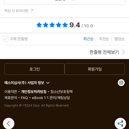
작성 시 유의사항
9.4
총 평점 9.4점
/ 10.0
구매 한줄평
최근순
추천순
별점순
한줄평 전체보기
로그인
회원가입
예스이십사(주) 사업자 정보
이용약관
개인정보처리방침
청소년보호정책
제휴문의
FAQ
eBook 1:1 문의/채팅상담
Copyright © YES24 Corp. All Rights Reserved.