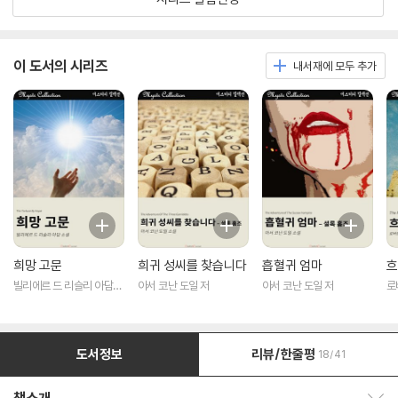
이 도서의 시리즈
내서재에 모두 추가
희망 고문
희귀 성씨를 찾습니다
흡혈귀 엄마
흐
빌리에르 드 리슬리 아담
아서 코난 도일 저
아서 코난 도일 저
로
저
도서정보
리뷰/한줄평
18/41
책소개 보이기/감추기