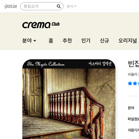
통합검색
분야
분야
홈
추천
인기
신규
오리지널
빈
비율라 
분야
파일정
지원기