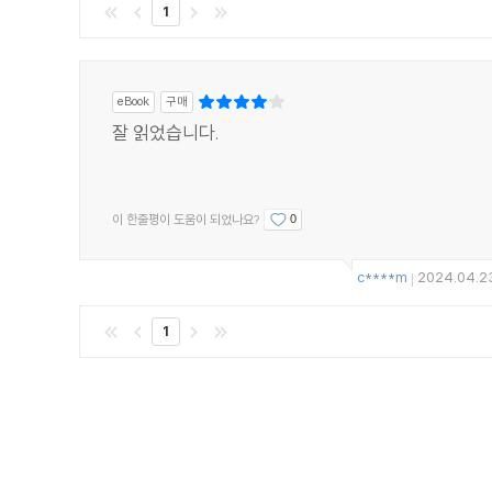
"빗속에서 길을 잃은 남매, 빈집에 남겨진 풍성한 식탁, 
1
- 위즈덤커넥트 편집부
eBook
구매
잘 읽었습니다.
이 한줄평이 도움이 되었나요?
0
c****m
2024.04.2
|
1