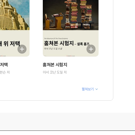
 저택
훔쳐본 시험지
븐슨 저
아서 코난 도일 저
펼쳐보기