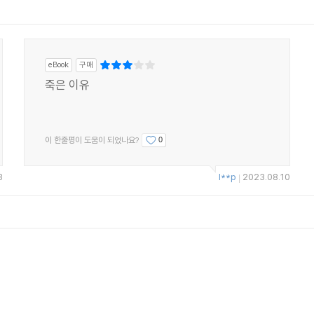
그리고 유명한 판사의 시체. 호기심을 자아내는 구성과 소재가 뛰어난 
eBook
구매
죽은 이유
이 한줄평이 도움이 되었나요?
0
3
l**p
2023.08.10
|