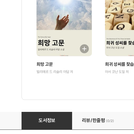
희망 고문
희귀 성씨를 찾
빌리에르 드 리슬리 아담 저
아서 코난 도일 저
빈집의 시체
도서정보
리뷰/한줄평
(0/
2
)