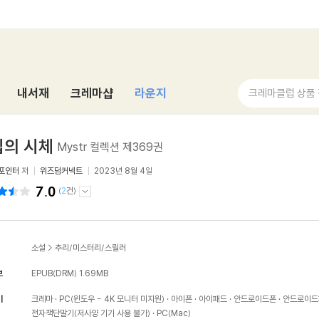
내서재
크레마샵
라운지
크레마클럽 상품
집의 시체
Mystr 컬렉션 제369권
포인터
저
위즈덤커넥트
2023년 8월 4일
7.0
(
2
건)
소설
>
추리/미스터리/스릴러
보
EPUB(DRM)
1.69MB
기
크레마
PC(윈도우 - 4K 모니터 미지원)
아이폰
아이패드
안드로이드폰
안드로이드
전자책단말기(저사양 기기 사용 불가)
PC(Mac)