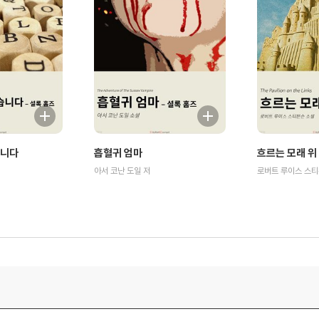
습니다
흡혈귀 엄마
흐르는 모래 위
아서 코난 도일 저
로버트 루이스 스티