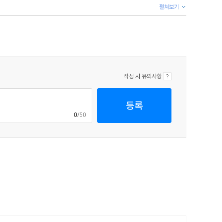
펼쳐보기
로 가서 나무를 살펴봤다.
작성 시 유의사항
등록
 저기로 달려가자고."
0
/50
성공했다. 그런 다음 그는 어둠 속에서 적당한 바위를 찾을
잡고 겨우 스스로를 구할 수 있었다. 그리고 우리는 달리기