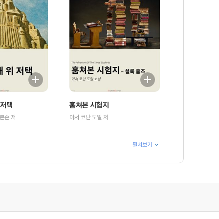
 저택
훔쳐본 시험지
븐슨 저
아서 코난 도일 저
펼쳐보기