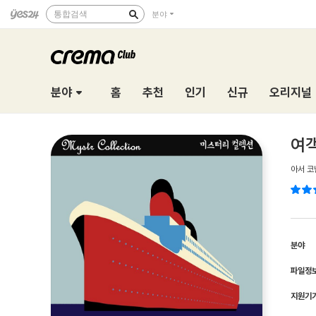
통합검색
분야
분야
홈
추천
인기
신규
오리지널
여객
아서 코
분야
파일정
지원기