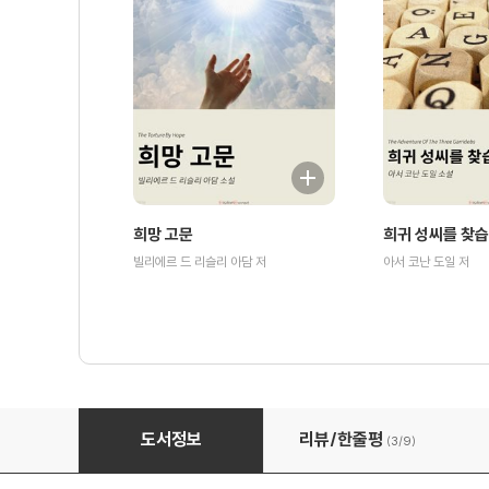
희망 고문
희귀 성씨를 찾
빌리에르 드 리슬리 아담 저
아서 코난 도일 저
여객선 테러 음모
도서정보
리뷰/한줄평
(3/
9
)