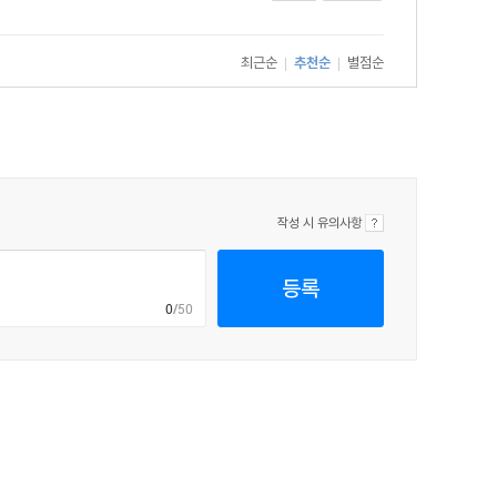
최근순
추천순
별점순
|
|
작성 시 유의사항
등록
0
/50