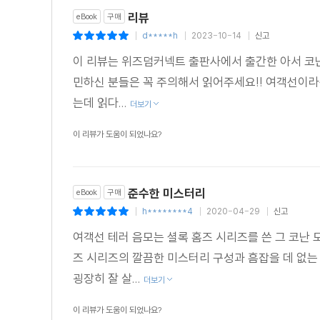
리뷰
eBook
구매
d*****h
2023-10-14
신고
|
|
|
이 리뷰는 위즈덤커넥트 출판사에서 출간한 아서 코난
민하신 분들은 꼭 주의해서 읽어주세요!! 여객선이라
는데 읽다...
더보기
이 리뷰가 도움이 되었나요?
준수한 미스터리
eBook
구매
h********4
2020-04-29
신고
|
|
|
여객선 테러 음모는 셜록 홈즈 시리즈를 쓴 그 코난 
즈 시리즈의 깔끔한 미스터리 구성과 흠잡을 데 없는
굉장히 잘 살...
더보기
이 리뷰가 도움이 되었나요?