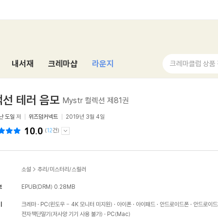
내서재
크레마샵
라운지
크레마클럽 상품
선 테러 음모
Mystr 컬렉션 제81권
난 도일
저
위즈덤커넥트
2019년 3월 4일
10.0
(
12
건)
소설
>
추리/미스터리/스릴러
보
EPUB(DRM)
0.28MB
기
크레마
PC(윈도우 - 4K 모니터 미지원)
아이폰
아이패드
안드로이드폰
안드로이드
전자책단말기(저사양 기기 사용 불가)
PC(Mac)