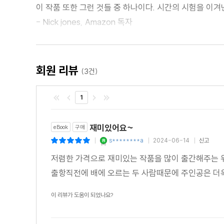
이 작품 또한 그런 것들 중 하나이다. 시간의 시험을 이겨낸
- Nick jones, Amazon 독자
"코난 도일에게서 기대할 수 있는 모든 것이 들어있는 소설
- anonymous, Amazon 독자
회원 리뷰
(3건)
"놀라울 정도로 훌륭한 작품이었다. 모든 것이 마음에 들었
1
- Anna, Goodreads 독자
재미있어요~
eBook
구매
s********a
2024-06-14
신고
|
|
|
저렴한 가격으로 재미있는 작품을 많이 출간해주는 위
출항직전에 배에 오르는 두 사람때문에 주인공은 더욱
이 리뷰가 도움이 되었나요?