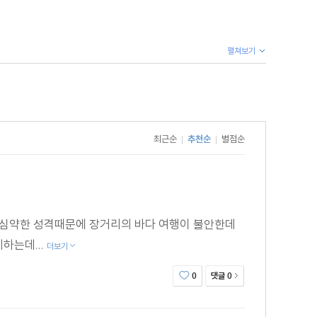
펼쳐보기
 조절이 매력적이다. 등장 인물의 변화 역시 즐겁다."
."
최근순
추천순
별점순
|
|
고 심약한 성격때문에 장거리의 바다 여행이 불안한데
하는데...
더보기
댓글
0
0