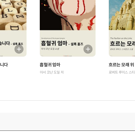
습니다
흡혈귀 엄마
흐르는 모래 위
아서 코난 도일 저
로버트 루이스 스티