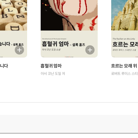
습니다
흡혈귀 엄마
흐르는 모래 위
아서 코난 도일 저
로버트 루이스 스티