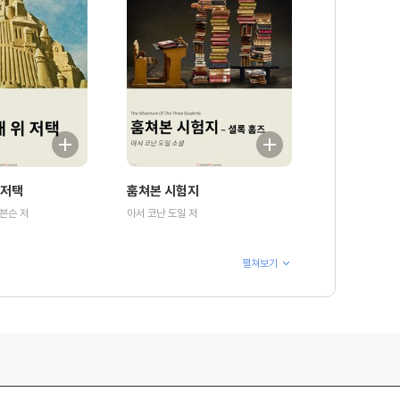
 저택
훔쳐본 시험지
븐슨 저
아서 코난 도일 저
펼쳐보기