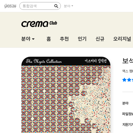
통합검색
분야
분야
홈
추천
인기
신규
오리지널
보석
맥스 펨
분야
파일정
지원기