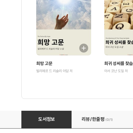
희망 고문
희귀 성씨를 찾
빌리에르 드 리슬리 아담 저
아서 코난 도일 저
보석 추격 소동극
도서정보
리뷰/한줄평
(0/
1
)