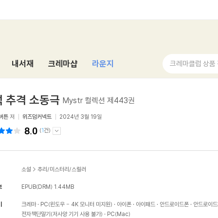
내서재
크레마샵
라운지
크레마클럽 상품
 추격 소동극
Mystr 컬렉션 제443권
버튼
저
위즈덤커넥트
2024년 3월 19일
8.0
(
1
건)
소설
>
추리/미스터리/스릴러
보
EPUB(DRM)
1.44MB
기
크레마
PC(윈도우 - 4K 모니터 미지원)
아이폰
아이패드
안드로이드폰
안드로이드
전자책단말기(저사양 기기 사용 불가)
PC(Mac)