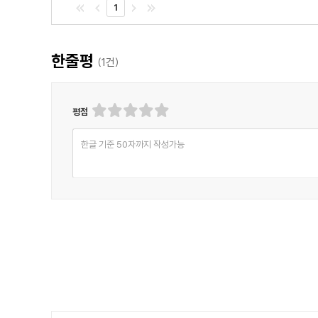
- Gregory Kermanm, Goodreads 독자
1
한줄평
(
1
건)
평점
한글 기준 50자까지 작성가능