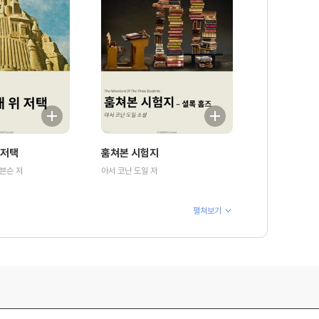
 저택
훔쳐본 시험지
븐슨 저
아서 코난 도일 저
펼쳐보기