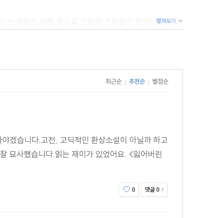
보이는 무한한 어둠 속으로 진달래 가지들이 뻗어나갔다. 그
펼쳐보기
 하나 서 있었다. 그 형체의 망토는 주변을 꽉 쥐고 있는
한 풍경이었다. 그의 얼굴은 보이지 않았다. 왜냐하면 그는
 말해주지 않았다. 그러나 사람을 괴롭힐 듯한 기이한 힘을
최근순
추천순
별점순
|
|
 매우 흐릿한 느낌을 주는 요소들과 음침한 분위기가 잘
다."
아야겠습니다.고전, 고딕적인 환상소설이 아닐까 하고
 잘 묘사했습니다.읽는 재미가 있었어요. <잃어버린
. 잃어버린 시간과 기회에 대한 느낌을 정확하게 그려낸
댓글
0
0