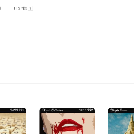
내
TTS 가능