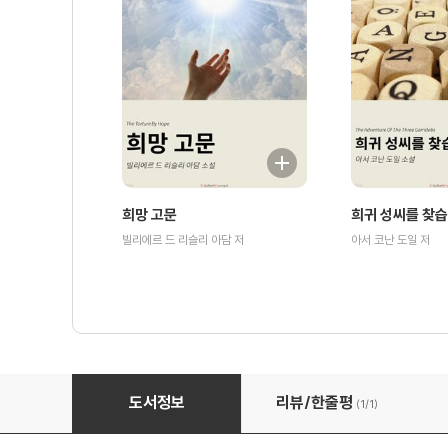
희망 고문
희귀 성씨를 찾
빌리에르 드 리슬리 아담 저
아서 코난 도일 저
잃어버린 방
도서정보
리뷰/한줄평
(1/
1
)