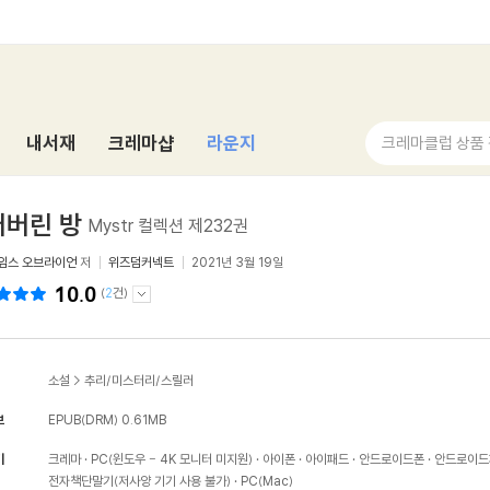
내서재
크레마샵
라운지
크레마클럽 상품
어버린 방
Mystr 컬렉션 제232권
임스 오브라이언
저
위즈덤커넥트
2021년 3월 19일
10.0
(
2
건)
소설
>
추리/미스터리/스릴러
보
EPUB(DRM)
0.61MB
기
크레마
PC(윈도우 - 4K 모니터 미지원)
아이폰
아이패드
안드로이드폰
안드로이드
전자책단말기(저사양 기기 사용 불가)
PC(Mac)