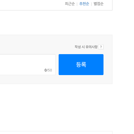
최근순
추천순
별점순
|
|
작성 시 유의사항
등록
0
/50