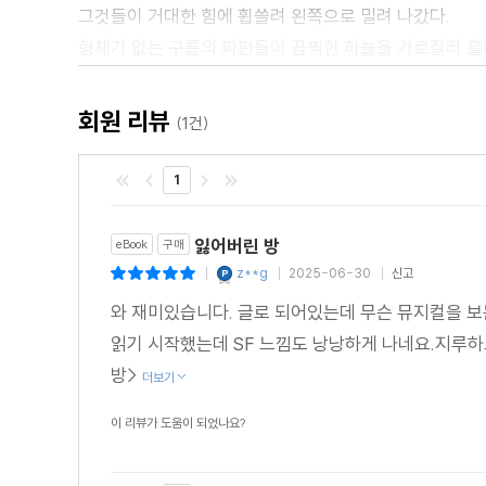
그것들이 거대한 힘에 휩쓸려 왼쪽으로 밀려 나갔다.
형체가 없는 구름의 파편들이 끔찍한 하늘을 가로질러 흘러
환상 또는 예술작품의 극단에는 뭔가 규정할 수 없는 형상
강풍에 너덜거렸고, 모자에 꽂힌 긴 수탉의 깃털이 하늘을
회원 리뷰
(1건)
양손으로 망토를 잡고서, 얼굴 좌우로 그것을 끌어당기고 
가졌고, 바로 그 때문에 내가 그 그림을 산 것이었다.
1
<추천평>
잃어버린 방
eBook
구매
"이 작품은 매우 명상적인 분위기에서 시작한다. 주인
z**g
2025-06-30
신고
|
|
|
묘사되어 있는 소설이다. 낯선 사람들이 가득 찬 자신의 방
와 재미있습니다. 글로 되어있는데 무슨 뮤지컬을 
- Peter, Goodreads 독자
읽기 시작했는데 SF 느낌도 낭낭하게 나네요.지루하
"어두운 분위기와 잘 짜여진 이야기 구조를 가진 작품"
방>
더보기
- Cyndi, Goodreads 독자
"엄청난 소설이었다. 초현실적인 공포 소설로, 유령의
이 리뷰가 도움이 되었나요?
작품이다. 놀라운 단편 소설. 소름 끼치는 독서였다."