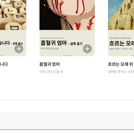
습니다
흡혈귀 엄마
흐르는 모래 위
아서 코난 도일 저
로버트 루이스 스티