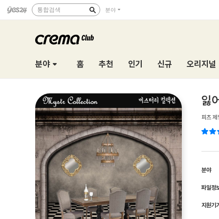
통합검색
분야
분야
홈
추천
인기
신규
오리지널
잃
피츠 제
분야
파일정
지원기