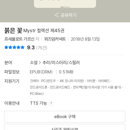
공유하기
붉은 꽃
Mystr 컬렉션 제45권
프세볼로트 가르신
저
위즈덤커넥트
2018년 8월 13일
9.3
리뷰 총점
(75건)
분야
소설
>
추리/미스터리/스릴러
파일정보
EPUB(DRM)
0.51MB
지원기기
크레마
PC(윈도우 - 4K 모니터 미지원)
아이폰
아이패드
안드로이드폰
안드로이드패드
전자책단말기(저사양 기기 사용 불가)
PC(Mac)
이용안내
TTS 가능
eBook 구매
시리즈 알림신청