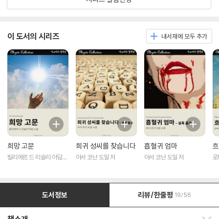
이 도서의 시리즈
내서재에 모두 추가
희망 고문
희귀 성씨를 찾습니다
흡혈귀 엄마
흐
빌리에르 드 리슬리 아담
아서 코난 도일 저
아서 코난 도일 저
로
저
도서정보
리뷰/한줄평
19/56
책소개 보이기/감추기