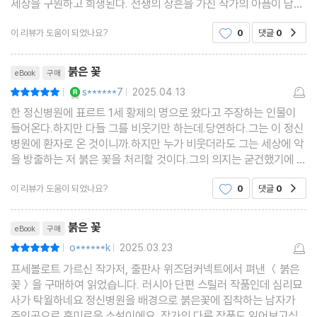
세상을 구원하고 희생된다. 전쟁의 상흔을 가진 작가의 아픔이 담긴
책인 것 같습니다.
이 리뷰가 도움이 되었나요?
0
댓글
0
공감
리뷰제목
붉은 꽃
eBook
구매
YES마니아 : 로얄
s******7
2025.04.13
평점10점
|
|
한 정신병원에 표르트 1세 황제의 명으로 왔다고 주장하는 인물이
들어온다.하지만 다들 그를 비웃기만 하는데.당연하다.그는 이 정신
병원에 환자로 온 것이니까.하지만 누가 비웃더라도 그는 세상에 악
을 방출하는 저 붉은 꽃을 처리할 것이다.그의 의지는 굳건했기에 당
연하게도 그리고 감사하게도 그는 임무를 완수하게 된다.
이 리뷰가 도움이 되었나요?
0
댓글
0
공감
리뷰제목
붉은 꽃
eBook
구매
o******k
2025.03.23
평점10점
|
|
프세볼로트 가르신 작가저, 출판사 위즈덤커넥트에서 펴낸 ＜붉은
꽃＞을 구매하여 읽었습니다. 러시아 단편 스릴러 작품인데 심리묘
사가 탁월하네요 정신병원을 배경으로 붉은꽃에 집착하는 남자가
주인공으로 흥미로운 소설이에요 작가의 다른 작품도 읽어보고싶