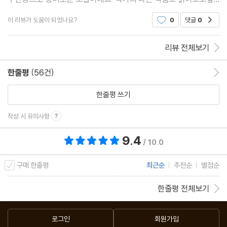
어요
이 리뷰가 도움이 되었나요?
0
댓글
0
공감
리뷰 전체보기
한줄평
(56건)
한줄평 이동
한줄평 쓰기
작성 시 유의사항
9.4
총 평점 9.4점
/ 10.0
구매 한줄평
최근순
추천순
별점순
한줄평 전체보기
로그인
회원가입