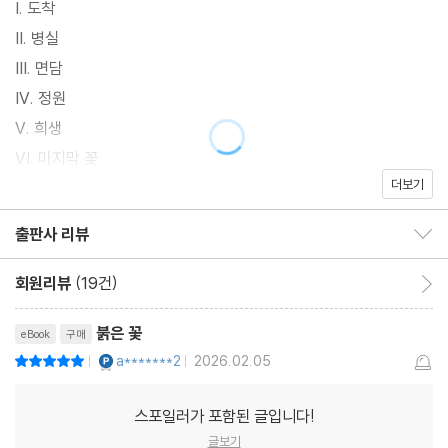
I. 도착
II. 병실
III. 면담
IV. 정원
V. 희생
VI. 마지막 꽃
더보기
시리즈 및 저자 소개
copyrights
출판사 리뷰
출판사 리뷰 보이기/감추기
(참고) 종이책 기준 쪽수: 35 (추정치)
회원리뷰
(19건)
회원리뷰 이동
붉은 꽃
eBook
구매
YES마니아 : 플래티넘
a*******2
2026.02.05
평점10점
|
|
스포일러가 포함된 글입니다!
글보기