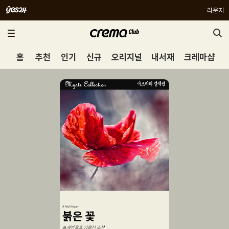
라운지
홈
추천
인기
신규
오리지널
내서재
크레마샵