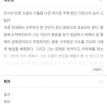
책소개
러시아 단편 소설의 기틀을 다진 작가로 주목 받는 가르신의 심리 스
릴러.
국경 지대에서 근무하던 한 군인이 정신 병원으로 호송되어 온다. 병
원에 도착하자마자 그는 자신이 병원을 정기 점검하기 위해서 온 황
제의 감독관이라고 주장하지만, 병원 사무원은 미소를 지으며 그에
게 병실을 배정한다. 그리고 그는 강제로 씻겨지고, 마취제를 맞는
다. 그만의 의식 속에서, 그는 사물의 본질을 꿰뚫어 볼 수 있다고 믿
는데, 그때 그에게 병원 정원에 있는 꽃 두 송이가 보인다. 비정상적
더보기
일 정도로 붉은 빛을 띠는 그 꽃이 그에게는 범상치 않은 의미를 가
진 것으로 여겨진다. 바로 그 꽃들 안에 세상을 파괴할 악이 자리잡
목차
목차 보이기/감추기
고 있는 것이다. 그는 세상을 구원하기 위해서 그 꽃을 파괴하기로
결심한다. 어떤 희생을 치르고서라도.
표지
목차