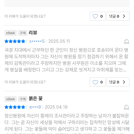
이 리뷰가 도움이 되었나요?
0
댓글
0
공감
리뷰제목
리뷰
eBook
구매
s*****5
2025.05.11
평점10점
|
|
국경 지대에서 근무하던 한 군인이 정신 병원으로 호송되어 온다 병
원에 도착하자마자 그는 자신이 병원을 정기 점검하기 위해서 온 황
제의 감독관이라고 주장하지만 병원 사무원은 미소를 지으며 그에
게 병실을 배정한다 그리고 그는 강제로 씻겨지고 마취제를 맞는다
그만의 의식 속에서 그는 사물의 본질을 꿰뚫어 볼 수 있다고 믿는데
이 리뷰가 도움이 되었나요?
0
댓글
0
공감
그때 그에게 병원 정원에 있는 꽃 두 송이가 보
리뷰제목
붉은 꽃
eBook
구매
e***9
2025.04.19
평점10점
|
|
정신병원에 자신이 황제의 조사관이라고 주장하는 남자가 붙잡혀온
다. 그는 곧 자신이 세상을 악에서 구하리라는 집착적인 망상에 시달
리게 된다. 그는 꽃들에 악이 숨어있다고 생각하고 그 꽃들을 제거해