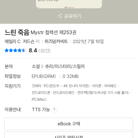
공유하기
느린 죽음
Mystr 컬렉션 제253권
에밀리 C. 저드슨
저
위즈덤커넥트
2021년 7월 19일
8.4
리뷰 총점
(32건)
분야
소설
>
추리/미스터리/스릴러
파일정보
EPUB(DRM)
0.32MB
지원기기
크레마
PC(윈도우 - 4K 모니터 미지원)
아이폰
아이패드
안드로이드폰
안드로이드패드
전자책단말기(저사양 기기 사용 불가)
PC(Mac)
이용안내
TTS 가능
eBook 구매
시리즈 알림신청