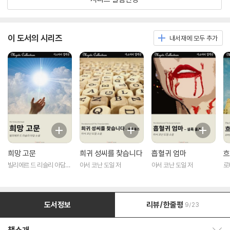
이 도서의 시리즈
내서재에 모두 추가
희망 고문
희귀 성씨를 찾습니다
흡혈귀 엄마
흐
빌리에르 드 리슬리 아담
아서 코난 도일 저
아서 코난 도일 저
로
저
도서정보
리뷰/한줄평
9/23
책소개 보이기/감추기