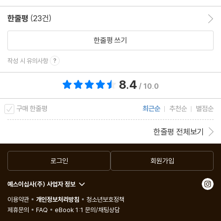
한줄평
(23건)
한줄평 이동
한줄평 쓰기
작성 시 유의사항
8.4
총 평점 8.4점
/ 10.0
구매 한줄평
최근순
추천순
별점순
한줄평 전체보기
로그인
회원가입
예스이십사(주) 사업자 정보
이용약관
개인정보처리방침
청소년보호정책
제휴문의
FAQ
eBook 1:1 문의/채팅상담