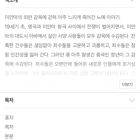
책소개
미얀마의 외딴 감옥에 갇혀 아주 느리게 죽어간 노예 이야기.
19세기 초, 영국과 미얀마 왕국 사이에서 전쟁이 벌어지면서, 미얀
마의 대도시 아바에서 살던 서양 사람들이 모두 감옥에 수감된다. 잔
혹한 간수들은 끊임없이 죄수들을 고문하고 괴롭히고, 죄수들은 점
점 인간성을 잃어 간다. 그러던 중 아주 잘생긴 중국인 청년이 그 감
옥에 수감된다. 죄수들은 오랜만에 들어온 새로운 인물에게 호기심
을 느끼지만, 그는 들어오자마자 가장 심한 고문의 대상이 된다. 그
리고 그의 정체에 대한 추측이 죄수들 사이에서 퍼져 간다.
더보기
목차
목차 보이기/감추기
표지
목차
본문