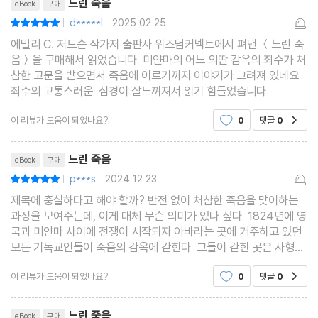
느린 죽음
eBook
구매
d*****l
2025.02.25
평점10점
|
|
에밀리 C. 저드슨 작가저 출판사 위즈덤커넥트에서 펴낸 ＜느린 죽
음＞을 구매해서 읽었습니다. 미얀마의 어느 외딴 감옥의 죄수가 처
참한 고문을 받으면서 죽음에 이르기까지 이야기가 그려져 있네요
죄수의 고통스러운 심경이 잘느껴져서 읽기 힘들었습니다
이 리뷰가 도움이 되었나요?
0
댓글
0
공감
리뷰제목
느린 죽음
eBook
구매
p***s
2024.12.23
평점10점
|
|
제목에 충실하다고 해야 할까? 반전 없이 처참한 죽음을 맞이하는
과정을 보여주는데, 이게 대체 무슨 의미가 있나 싶다. 1824년에 영
국과 미얀마 사이에 전쟁이 시작되자 아바라는 곳에 거주하고 있던
모든 기독교인들이 죽음의 감옥에 갇힌다. 그들이 갇힌 곳은 사형수
들이 들어가는 곳으로 그들이 살아돌아갈 수 없음을 의미했다. 간수
이 리뷰가 도움이 되었나요?
0
댓글
0
공감
들도 포악함 범죄자였고 그들이 저지른 범죄
리뷰제목
느린 죽음
eBook
구매