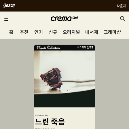
라운지
홈
추천
인기
신규
오리지널
내서재
크레마샵