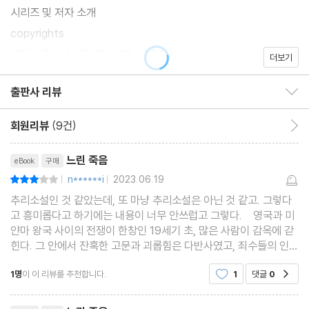
시리즈 및 저자 소개
copyrights
(참고) 종이책 기준 쪽수: 30 (추정치)
더보기
출판사 리뷰
출판사 리뷰 보이기/감추기
회원리뷰
(9건)
회원리뷰 이동
리뷰제목
느린 죽음
eBook
구매
n******i
2023.06.19
평점6점
|
|
추리소설인 것 같았는데, 또 마냥 추리소설은 아닌 것 같고. 그렇다
고 흥미롭다고 하기에는 내용이 너무 안쓰럽고 그렇다. 영국과 미
얀마 왕국 사이의 전쟁이 한창인 19세기 초, 많은 사람이 감옥에 갇
힌다. 그 안에서 잔혹한 고문과 괴롭힘은 다반사였고, 죄수들의 인권
은 오래 전에 사라졌다. 그 안에 있던 중국 청년은 다른 죄수들의 호
1명
이 이 리뷰를 추천합니다.
1
댓글
0
공감
기심을 일으키지만, 중국 청년은 가장
리뷰제목