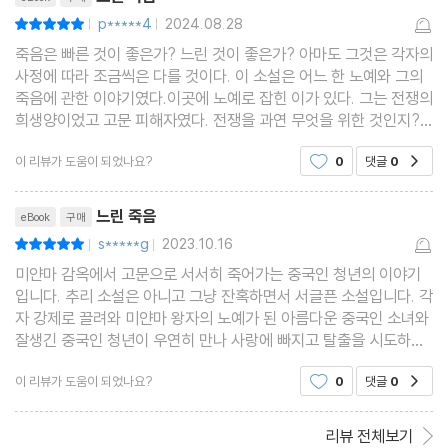
p*****4
2024.08.28
평점10점
|
|
죽음은 빠른 것이 좋은가? 느린 것이 좋은가? 아마도 그것은 각자의
사정에 따라 조금씩은 다를 것이다. 이 소설은 어느 한 노예와 그의
죽음에 관한 이야기였다.이곳에 노예로 잡힌 이가 있다. 그는 전쟁의
희생양이었고 고문 피해자였다. 전쟁을 과연 무엇을 위한 것인지?
누구를 위한 것인지? 모르겠다. 전쟁에 참가해서 너무나 많은 무고
이 리뷰가 도움이 되었나요?
0
댓글
0
공감
한 생명들이 고통을 받는다. 전쟁은 그야말로
리뷰제목
느린 죽음
eBook
구매
s*****g
2023.10.16
평점10점
|
|
미얀마 감옥에서 고문으로 서서히 죽어가는 중국인 청년의 이야기
입니다. 추리 소설은 아니고 그냥 잔혹하면서 서글픈 소설입니다. 각
자 강제로 끌려와 미얀마 왕자의 노예가 된 아름다운 중국인 소녀와
잘생긴 중국인 청년이 우연히 만나 사랑에 빠지고 탈출을 시도하다
가 체포당합니다. 끔찍한 고문 끝에 비참한 죽음을 맞이하는 청년의
이 리뷰가 도움이 되었나요?
0
댓글
0
공감
삶이 안타깝네요. 표현이 장황하고 어려운 게
리뷰 전체보기