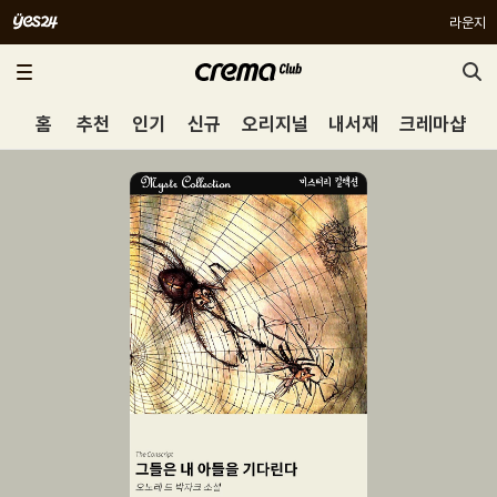
라운지
홈
추천
인기
신규
오리지널
내서재
크레마샵