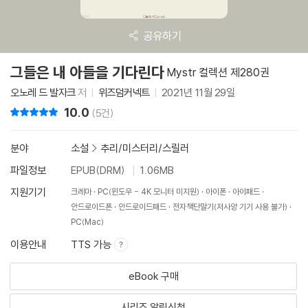
공유하기
그들은 내 아들을 기다린다
Mystr 컬렉션 제280권
오노레 드 발자크
저
위즈덤커넥트
2021년 11월 29일
10.0
리뷰 총점
(5건)
분야
소설
>
추리/미스터리/스릴러
파일정보
EPUB(DRM)
1.06MB
지원기기
크레마
PC(윈도우 - 4K 모니터 미지원)
아이폰
아이패드
안드로이드폰
안드로이드패드
전자책단말기(저사양 기기 사용 불가)
PC(Mac)
이용안내
TTS 가능
eBook 구매
시리즈 알림신청