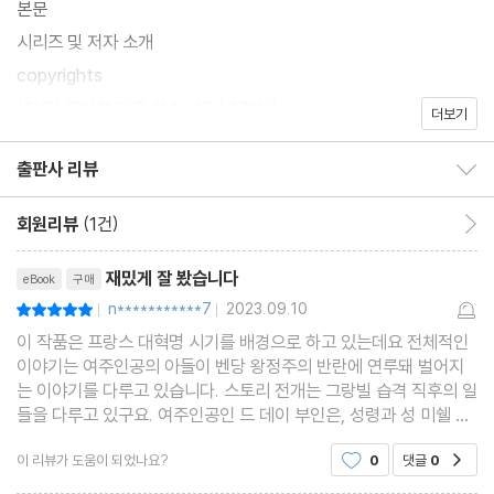
본문
시리즈 및 저자 소개
copyrights
(참고) 종이책 기준 쪽수: 43 (추정치)
더보기
출판사 리뷰
출판사 리뷰 보이기/감추기
회원리뷰
(1건)
회원리뷰 이동
리뷰제목
재밌게 잘 봤습니다
eBook
구매
n***********7
2023.09.10
평점10점
|
|
이 작품은 프랑스 대혁명 시기를 배경으로 하고 있는데요 전체적인
이야기는 여주인공의 아들이 벤당 왕정주의 반란에 연루돼 벌어지
는 이야기를 다루고 있습니다. 스토리 전개는 그랑빌 습격 직후의 일
들을 다루고 있구요. 여주인공인 드 데이 부인은, 성령과 성 미쉘 기
사단 소속의 기병대 중장의 미망인이었는데, 궁정의 정치를 피해 노
이 리뷰가 도움이 되었나요?
0
댓글
0
공감
르망디 지역에서 여유로인 시간을 보내던 중