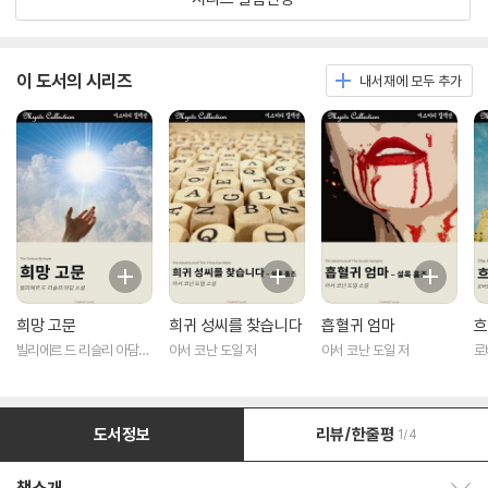
이 도서의 시리즈
내서재에 모두 추가
희망 고문
희귀 성씨를 찾습니다
흡혈귀 엄마
흐
빌리에르 드 리슬리 아담
아서 코난 도일 저
아서 코난 도일 저
로
저
도서정보
리뷰/한줄평
1/4
책소개 보이기/감추기