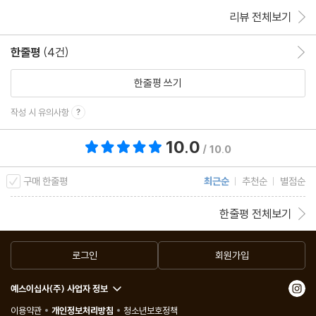
리뷰 전체보기
한줄평
(4건)
한줄평 이동
한줄평 쓰기
작성 시 유의사항
10.0
총 평점 10.0점
/ 10.0
구매 한줄평
최근순
추천순
별점순
한줄평 전체보기
로그인
회원가입
예스이십사(주) 사업자 정보
이용약관
개인정보처리방침
청소년보호정책