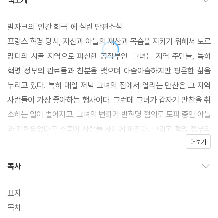
책소개
발자크의 '인간 희극' 에 실린 단편소설.
프랑스 혁명 당시, 자신과 아들의 재산과 목숨을 지키기 위해서 노르
망디의 시골 지역으로 피신한 공작부인. 그녀는 지역 주민들, 특히
혁명 정부의 관료들과 친분을 맺으며 아슬아슬하지만 평온한 삶을
누리고 있다. 특히 매일 저녁 그녀의 집에서 열리는 만찬은 그 지역
사람들이 가장 좋아하는 행사이다. 그런데 그녀가 갑자기 만찬을 취
소하는 일이 벌어지고, 그녀의 변화가 반혁명 혐의로 도피 중인 아들
과 관련되었다고 추측이 사람들 사이에 퍼진다. 그리고 혁명 정부의
더보기
관료들이 그녀에게 특별한 관심을 보인다.
목차
목차 보이기/감추기
표지
목차