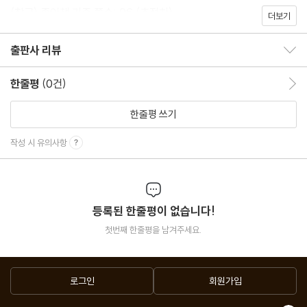
(참고) 종이책 기준 쪽수: 96 (추정치)
더보기
출판사 리뷰
출판사 리뷰 보이기/감추기
한줄평
(0건)
한줄평 이동
한줄평 쓰기
작성 시 유의사항
등록된 한줄평이 없습니다!
첫번째 한줄평을 남겨주세요.
로그인
회원가입