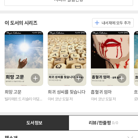
이 도서의 시리즈
내서재에 모두 추가
희망 고문
희귀 성씨를 찾습니다
흡혈귀 엄마
흐
빌리에르 드 리슬리 아담
아서 코난 도일 저
아서 코난 도일 저
로
저
도서정보
리뷰/한줄평
0/0
책소개 보이기/감추기