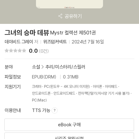
공유하기
그녀의 승마 데뷰
Mystr 컬렉션 제501권
데이비드 그레이
저
위즈덤커넥트
2024년 7월 16일
0.0
리뷰 총점
(0건)
분야
소설
>
추리/미스터리/스릴러
파일정보
EPUB(DRM)
0.31MB
지원기기
크레마
PC(윈도우 - 4K 모니터 미지원)
아이폰
아이패드
안드로이드폰
안드로이드패드
전자책단말기(저사양 기기 사용 불가)
PC(Mac)
이용안내
TTS 가능
eBook 구매
시리즈 알림신청