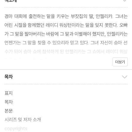
책소개
경마 대회에 출전하는 말을 키우는 부잣집의 딸, 안젤리카. 그녀는
어린 시절을 함께했던 레이디 워싱턴이라는 말을 잊지 못한다. 오빠
가 그 말을 팔아버리는 바람에 그 말과 이별해야 했지만, 안젤리카는
언젠가는 그 말을 찾을 수 있으리라 믿고 있다. 그녀 자신이 승마 선
수가 되어 승마 쇼에 참석하게 된 안젤리카는 그 쇼에서 레이디 워싱
턴을 찾으리라 결심한다.
더보기
목차
목차 보이기/감추기
표지
목차
본문
시리즈 및 저자 소개
copyrights