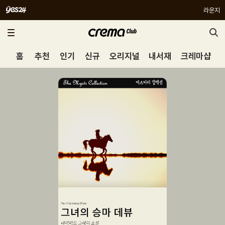
라운지
홈
추천
인기
신규
오리지널
내서재
크레마샵