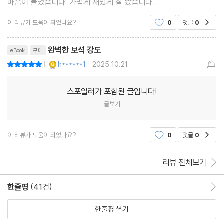
마음이 들었습니다. 가볍게 재밌게 잘 봤습니다...
이 리뷰가 도움이 되었나요?
0
댓글
0
공감
완벽한 보석 강도
eBook
구매
YES마니아 : 골드
h******1
2025.10.21
평점10점
|
|
스포일러가 포함된 글입니다!
글보기
이 리뷰가 도움이 되었나요?
0
댓글
0
공감
리뷰 전체보기
한줄평
(41건)
한줄평 이동
한줄평 쓰기