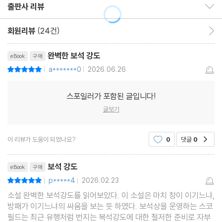
출판사 리뷰
출판사 리뷰 보이기/감추기
회원리뷰
(24건)
회원리뷰 이동
완벽한 보석 강도
eBook
구매
a*******0
2026.06.26
평점10점
|
|
스포일러가 포함된 글입니다!
글보기
이 리뷰가 도움이 되었나요?
0
댓글
0
공감
리뷰제목
보석 강도
eBook
구매
p*****4
2026.02.23
평점10점
|
|
소설 완벽한 보석강도를 읽어보았다. 이 소설은 마치 창이 이기느냐,
방패가 이기느냐의 싸움을 보는 듯 하였다. 보석상을 운영하는 스코
필드는 최근 유행처럼 번지는 복석강도에 대한 철저한 준비로 자부