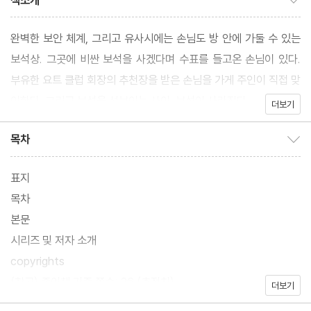
책소개
완벽한 보안 체계, 그리고 유사시에는 손님도 방 안에 가둘 수 있는
보석상. 그곳에 비싼 보석을 사겠다며 수표를 들고온 손님이 있다.
부유한 요트 클럽 회장의 추천장을 받은 손님을 가게 주인이 직접 맞
이한다. 그리고 보석을 선보이는 사이, 보석이 사라진다.
더보기
목차
목차 보이기/감추기
표지
목차
본문
시리즈 및 저자 소개
copyrights
(참고) 종이책 기준 쪽수: 26 (추정치)
더보기