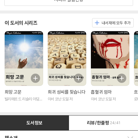
이 도서의 시리즈
내서재에 모두 추가
희망 고문
희귀 성씨를 찾습니다
흡혈귀 엄마
흐
빌리에르 드 리슬리 아담
아서 코난 도일 저
아서 코난 도일 저
로
저
도서정보
리뷰/한줄평
24/41
책소개 보이기/감추기