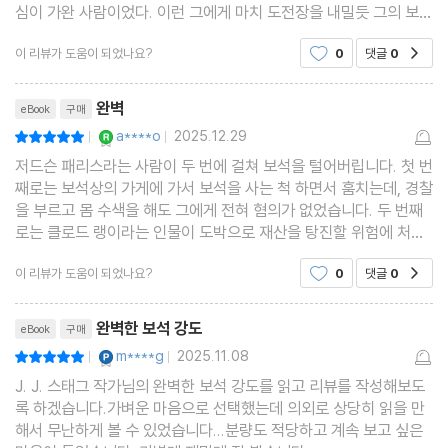
심이 가완 사람이었다. 이런 그에게 마치 도전장을 내밀듯 그의 보석
상에서 눈 깜짝할 사이에 보석이 사라지고야 만다. 이 보석 절도범은
이 리뷰가 도움이 되었나요?
0
댓글
0
공감
예사로운 인물이 아니었다. 그의 신출궈몰한
리뷰제목
완벽
eBook
구매
YES마니아 : 로얄
a****o
2025.12.29
평점10점
|
|
저드슨 패리스라는 사람이 두 번에 걸쳐 보석을 털어버립니다. 첫 번
째로는 보석상의 가게에 가서 보석을 사는 척 하면서 훔치는데, 경찰
을 부르고 몸 수색을 해도 그에게 전혀 혐의가 없었습니다. 두 번째
로는 클로드 랭이라는 인물이 도박으로 재산을 탕진할 위험에 처하
게 되자 패리스에게 어떤 부인의 집에서 보석을 털어 반띵하자고 요
이 리뷰가 도움이 되었나요?
0
댓글
0
공감
구하는데, 또다시 패리스는 혐의에서 빠져나가
리뷰제목
완벽한 보석 강도
eBook
구매
YES마니아 : 플래티넘
m****g
2025.11.08
평점10점
|
|
J. J. 스태그 작가님의 완벽한 보석 강도를 읽고 리뷰를 작성해보도
록 하겠습니다.가벼운 마음으로 선택했는데 의외로 상당히 읽을 만
해서 무난하게 볼 수 있었습니다...분량도 적당하고 계속 보고 싶은