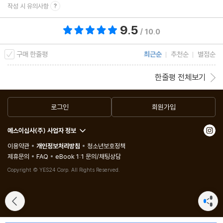
작성 시 유의사항
9.5
총 평점 9.5점
/ 10.0
구매 한줄평
최근순
추천순
별점순
한줄평 전체보기
로그인
회원가입
예스이십사(주) 사업자 정보
이용약관
개인정보처리방침
청소년보호정책
제휴문의
FAQ
eBook 1:1 문의/채팅상담
Copyright © YES24 Corp. All Rights Reserved.