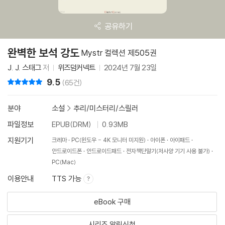
공유하기
완벽한 보석 강도
Mystr 컬렉션 제505권
J. J. 스태그
저
위즈덤커넥트
2024년 7월 23일
9.5
리뷰 총점
(65건)
분야
소설
>
추리/미스터리/스릴러
파일정보
EPUB(DRM)
0.93MB
지원기기
크레마
PC(윈도우 - 4K 모니터 미지원)
아이폰
아이패드
안드로이드폰
안드로이드패드
전자책단말기(저사양 기기 사용 불가)
PC(Mac)
이용안내
TTS 가능
eBook 구매
시리즈 알림신청