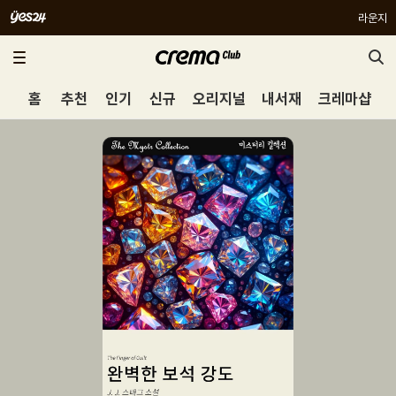
라운지
홈
추천
인기
신규
오리지널
내서재
크레마샵