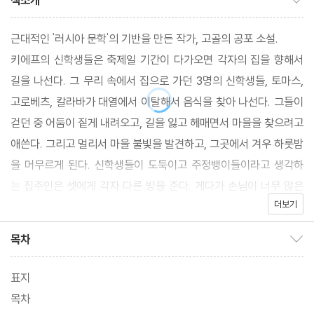
책소개
근대적인 '러시아 문학'의 기반을 만든 작가, 고골의 공포 소설.
키에프의 신학생들은 축제일 기간이 다가오면 각자의 집을 향해서
길을 나선다. 그 무리 속에서 집으로 가던 3명의 신학생들, 토마스,
고로베츠, 칼라바가 대열에서 이탈해서 음식을 찾아 나선다. 그들이
걷던 중 어둠이 짙게 내려오고, 길을 잃고 헤매면서 마을을 찾으려고
애쓴다. 그리고 멀리서 마을 불빛을 발견하고, 그곳에서 겨우 하룻밤
을 머무르게 된다. 신학생들이 도둑이고 주정뱅이들이라고 생각하
는 집주인은 셋에게 각자 다른 방을 준다. 게다가 손님이 너무 많은
더보기
나머지, 신학생 토마스는 돼지 우리에서 자게 된다. 몰래 훔친 생선
을 먹고서, 잠에 빠지려는 찰나, 집주인 노파가 돼지 우리 안으로 기
목차
목차 보이기/감추기
어들어 온다. 그러나 그 노파는 아까의 모습과는 완전히 다른 기이한
분위기를 풍긴다. 그리고 그녀가 토마스의 어깨 위에 올라타고, 무의
표지
식적으로 토마스는 우리를 뛰쳐나가서, 그녀를 어깨 위에 올리고 벌
목차
판을 헤매면서 달리기 시작한다.