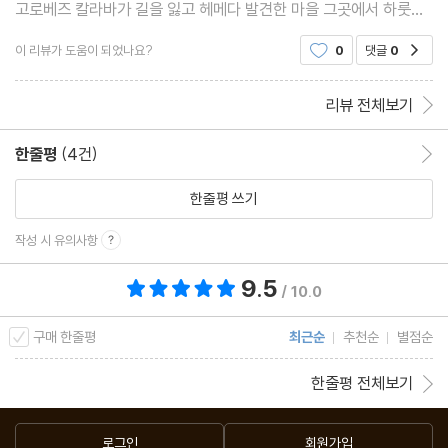
고로베즈 칼라바가 길을 잃고 헤메다 발견한 마을 그곳에서 하룻밤
머물면서 벌어지는 이야기 입니다 토마스는 돼지우리에서 자다가
이 리뷰가 도움이 되었나요?
0
댓글
0
공감
집주인노파의 끔찍한 모습을 보게되는데 진짜 무섭고 기
리뷰 전체보기
한줄평
(4건)
한줄평 이동
한줄평 쓰기
작성 시 유의사항
9.5
총 평점 9.5점
/ 10.0
구매 한줄평
최근순
추천순
별점순
한줄평 전체보기
로그인
회원가입