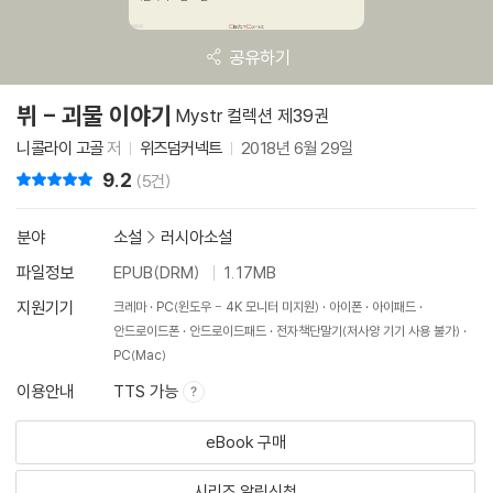
공유하기
뷔 - 괴물 이야기
Mystr 컬렉션 제39권
니콜라이 고골
저
위즈덤커넥트
2018년 6월 29일
9.2
리뷰 총점
(5건)
분야
소설
>
러시아소설
파일정보
EPUB(DRM)
1.17MB
지원기기
크레마
PC(윈도우 - 4K 모니터 미지원)
아이폰
아이패드
안드로이드폰
안드로이드패드
전자책단말기(저사양 기기 사용 불가)
PC(Mac)
이용안내
TTS 가능
eBook 구매
시리즈 알림신청