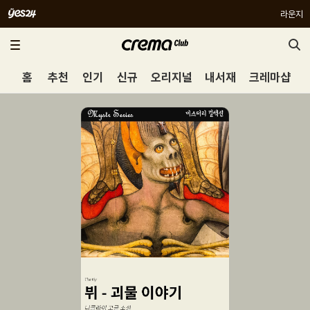
라운지
홈
추천
인기
신규
오리지널
내서재
크레마샵