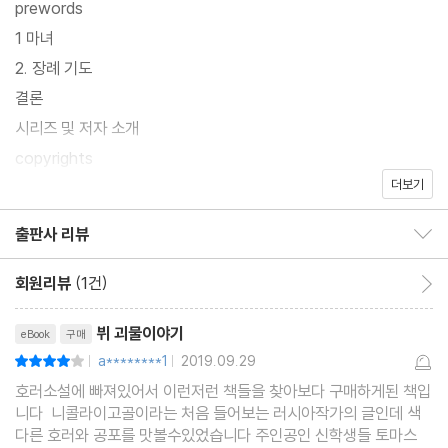
prewords
1 마녀
2. 장례 기도
결론
시리즈 및 저자 소개
copyrights
더보기
(참고) 종이책 기준 쪽수: 79 (추정치)
출판사 리뷰
출판사 리뷰 보이기/감추기
회원리뷰
(1건)
회원리뷰 이동
리뷰제목
뷔 괴물이야기
eBook
구매
a********1
2019.09.29
평점8점
|
|
호러소설에 빠져있어서 이런저런 책들을 찾아보다 구매하게된 책입
니다 니콜라이고골이라는 처음 들어보는 러시아작가의 글인데 색
다른 호러와 공포를 맛볼수있었습니다 주인공인 신학생들 토마스