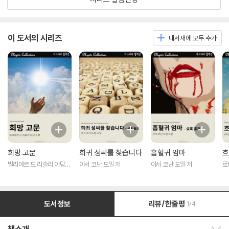
이 도서의 시리즈
내서재에 모두 추가
희망 고문
희귀 성씨를 찾습니다
흡혈귀 엄마
흐
빌리에르 드 리슬리 아담
아서 코난 도일 저
아서 코난 도일 저
로
저
도서정보
리뷰/한줄평
1/4
책소개 보이기/감추기