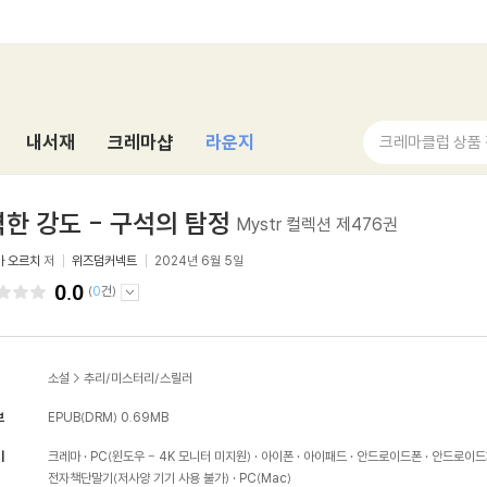
내서재
크레마샵
라운지
크레마클럽 상품
한 강도 - 구석의 탐정
Mystr 컬렉션 제476권
카 오르치
저
위즈덤커넥트
2024년 6월 5일
0.0
(
0
건)
소설
>
추리/미스터리/스릴러
보
EPUB(DRM)
0.69MB
기
크레마
PC(윈도우 - 4K 모니터 미지원)
아이폰
아이패드
안드로이드폰
안드로이드
전자책단말기(저사양 기기 사용 불가)
PC(Mac)