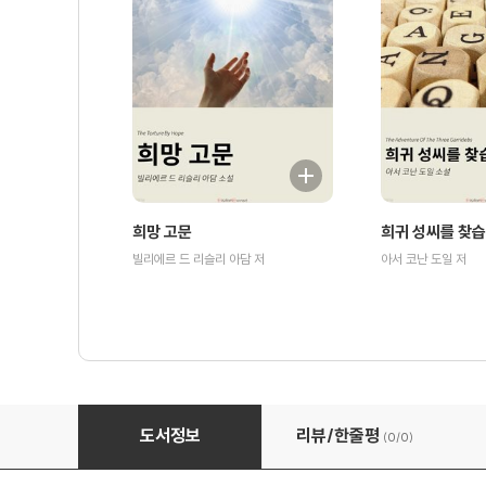
희망 고문
희귀 성씨를 찾
빌리에르 드 리슬리 아담 저
아서 코난 도일 저
완벽한 강도 - 구석의 탐정
도서정보
리뷰/한줄평
(0/
0
)