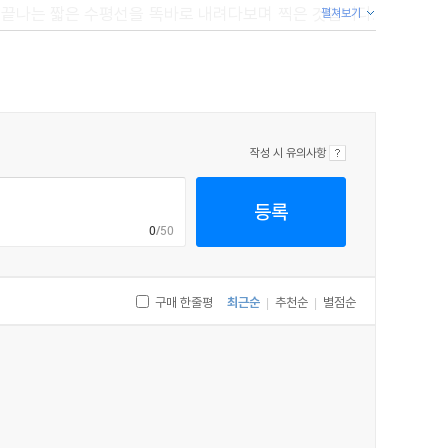
서 끝나는 짧은 수평선을 똑바로 내려다보며 찍은 것입니다.
펼쳐보기
 아니 이른 아침, 필리모어 테라스에서 공원으로 향하던 D
서 관찰한 것처럼, 그곳에 서게 되면 테라스 주택의 뒤뜰을
집 중 하나, 즉 필리모어 테라스 22번지에서 잠옷만 입은
작성 시 유의사항
 두 사람은 딱딱한 자갈밭에서 구르고 또 굴러떨어졌습니다.
등록
0
/50
구매 한줄평
최근순
추천순
별점순
|
|