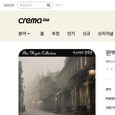
통합검색
분야
분야
홈
추천
인기
신규
오리지널
완벽
에무스
분야
파일정
지원기