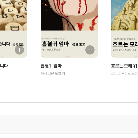
습니다
흡혈귀 엄마
흐르는 모래 위
아서 코난 도일 저
로버트 루이스 스티