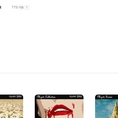
내
TTS 가능