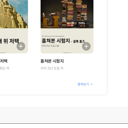
 저택
훔쳐본 시험지
븐슨 저
아서 코난 도일 저
펼쳐보기