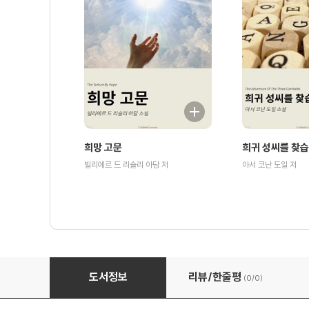
희망 고문
희귀 성씨를 찾
빌리에르 드 리슬리 아담 저
아서 코난 도일 저
화룡점정
도서정보
리뷰/한줄평
(0/
0
)