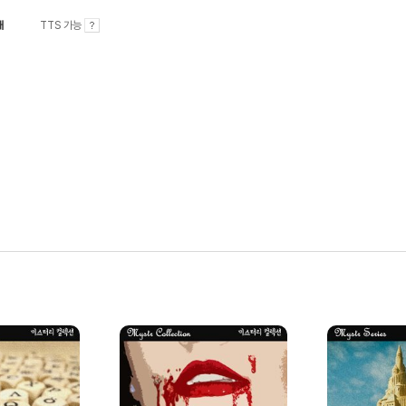
내
TTS 가능