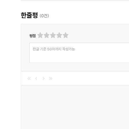
<추천평>
한줄평
(
0
건)
"단서를 전혀 남기지 않은 완벽 살인이라는 익숙한 추리 
- 위즈덤커넥트 편집부
평점
한글 기준 50자까지 작성가능