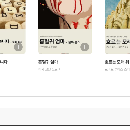
습니다
흡혈귀 엄마
흐르는 모래 위
아서 코난 도일 저
로버트 루이스 스티