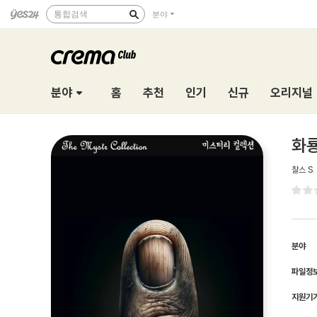
통합검색
분야
분야
홈
추천
인기
신규
오리지널
화
찰스 S.
분야
파일정
지원기