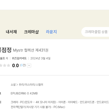
내서재
크레마샵
라운지
크레마클럽 상품
룡점정
Mystr 컬렉션 제431권
 울프
저
위즈덤커넥트
2024년 3월 4일
0.0
(
0
건)
소설
>
추리/미스터리/스릴러
보
EPUB(DRM)
0.42MB
기
크레마
PC(윈도우 - 4K 모니터 미지원)
아이폰
아이패드
안드로이드폰
안드로이드
전자책단말기(저사양 기기 사용 불가)
PC(Mac)