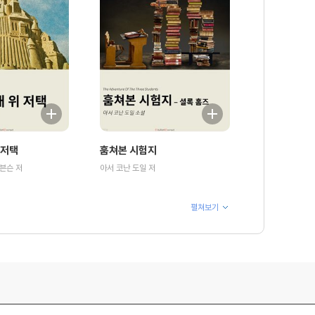
 저택
훔쳐본 시험지
븐슨 저
아서 코난 도일 저
펼쳐보기