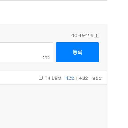
작성 시 유의사항
등록
0
/50
구매 한줄평
최근순
추천순
별점순
|
|