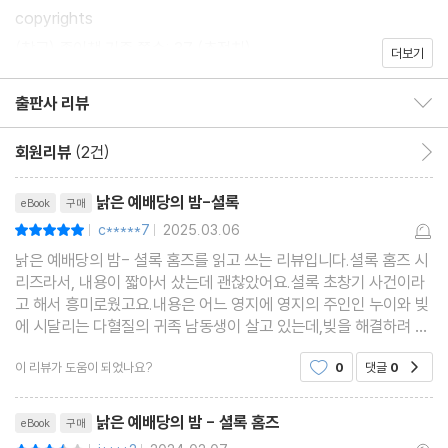
copyrights
(참고) 종이책 기준 쪽수: 37 (추정치)
더보기
출판사 리뷰
출판사 리뷰 보이기/감추기
회원리뷰
(2건)
회원리뷰 이동
리뷰제목
낡은 예배당의 밤-셜록
eBook
구매
c*****7
2025.03.06
평점10점
|
|
낡은 예배당의 밤- 셜록 홈즈를 읽고 쓰는 리뷰입니다.셜록 홈즈 시
리즈라서, 내용이 짧아서 샀는데 괜찮았어요.셜록 초창기 사건이라
고 해서 흥미로웠고요.내용은 어느 영지에 영지의 주인인 누이와 빚
에 시달리는 다혈질의 귀족 남동생이 살고 있는데,빚을 해결하려 하
다가 이상한 행동을 하게 되고 누이와도 사이가 멀어지고 그러다 근
이 리뷰가 도움이 되었나요?
0
댓글
0
공감
처 낡은 예배당에서 사람의 뼛조각이 발견되면서
리뷰제목
낡은 예배당의 밤 - 셜록 홈즈
eBook
구매
평점7점