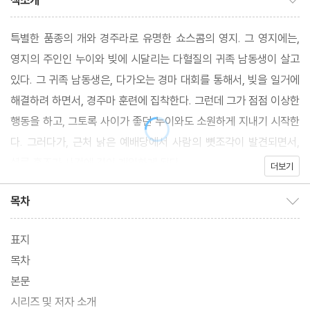
책소개
특별한 품종의 개와 경주라로 유명한 쇼스콤의 영지. 그 영지에는,
영지의 주인인 누이와 빚에 시달리는 다혈질의 귀족 남동생이 살고
있다. 그 귀족 남동생은, 다가오는 경마 대회를 통해서, 빚을 일거에
해결하려 하면서, 경주마 훈련에 집착한다. 그런데 그가 점점 이상한
행동을 하고, 그토록 사이가 좋던 누이와도 소원하게 지내기 시작한
다. 그러다가, 근처 낡은 예배당에서 사람의 뼛조각이 발견되면서,
셜록 홈즈가 사건에 깊이 개입하게 된다.
더보기
목차
목차 보이기/감추기
표지
목차
본문
시리즈 및 저자 소개