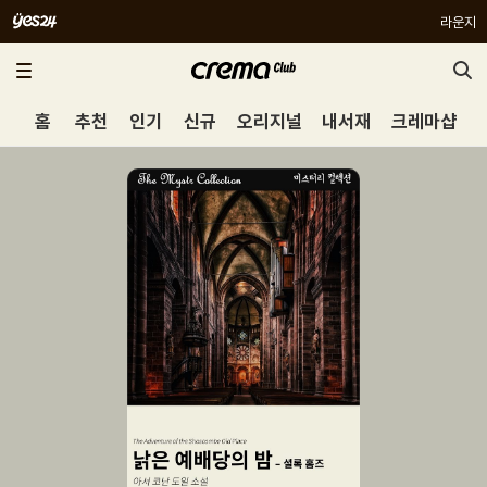
라운지
홈
추천
인기
신규
오리지널
내서재
크레마샵