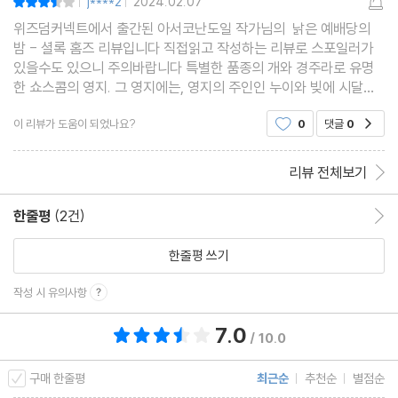
j****2
2024.02.07
|
|
위즈덤커넥트에서 출간된 아서코난도일 작가님의 낡은 예배당의
밤 - 셜록 홈즈 리뷰입니다 직접읽고 작성하는 리뷰로 스포일러가
있을수도 있으니 주의바랍니다 특별한 품종의 개와 경주라로 유명
한 쇼스콤의 영지. 그 영지에는, 영지의 주인인 누이와 빚에 시달리
는 다혈질의 귀족 남동생이 살고 있습니다. 빚에 시달리던 남동생은
이 리뷰가 도움이 되었나요?
0
댓글
0
공감
경마로 돈을 따 빚을 갚겠다는 생각에 집착하게
리뷰 전체보기
한줄평
(2건)
한줄평 이동
한줄평 쓰기
작성 시 유의사항
7.0
총 평점 7.0점
/ 10.0
구매 한줄평
최근순
추천순
별점순