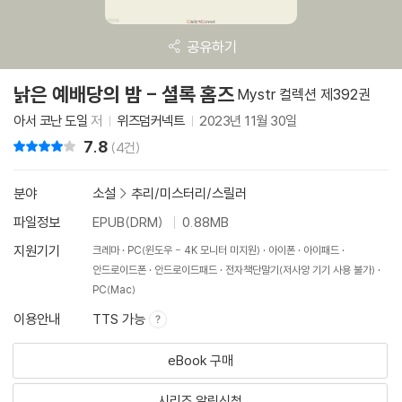
공유하기
낡은 예배당의 밤 - 셜록 홈즈
Mystr 컬렉션 제392권
아서 코난 도일
저
위즈덤커넥트
2023년 11월 30일
7.8
리뷰 총점
(4건)
분야
소설
>
추리/미스터리/스릴러
파일정보
EPUB(DRM)
0.88MB
지원기기
크레마
PC(윈도우 - 4K 모니터 미지원)
아이폰
아이패드
안드로이드폰
안드로이드패드
전자책단말기(저사양 기기 사용 불가)
PC(Mac)
이용안내
TTS 가능
eBook 구매
시리즈 알림신청