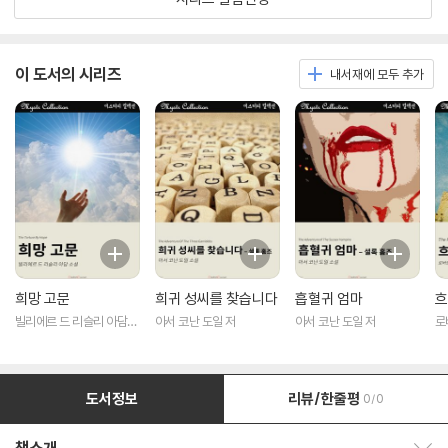
이 도서의 시리즈
내서재에 모두 추가
희망 고문
희귀 성씨를 찾습니다
흡혈귀 엄마
흐
빌리에르 드 리슬리 아담
아서 코난 도일 저
아서 코난 도일 저
로
저
도서정보
리뷰/한줄평
0/0
책소개 보이기/감추기