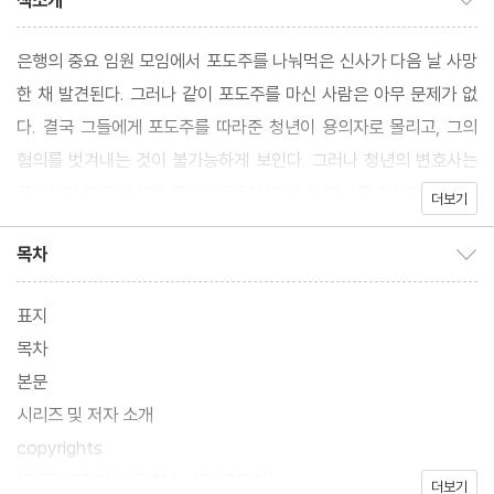
책소개
은행의 중요 임원 모임에서 포도주를 나눠먹은 신사가 다음 날 사망
한 채 발견된다. 그러나 같이 포도주를 마신 사람은 아무 문제가 없
다. 결국 그들에게 포도주를 따라준 청년이 용의자로 몰리고, 그의
혐의를 벗겨내는 것이 불가능하게 보인다. 그러나 청년의 변호사는
포기하지 않고 사건을 조사하고, 달걀에서 큰 단서를 찾는다.
더보기
목차
목차 보이기/감추기
표지
목차
본문
시리즈 및 저자 소개
copyrights
(참고) 종이책 기준 쪽수: 18 (추정치)
더보기