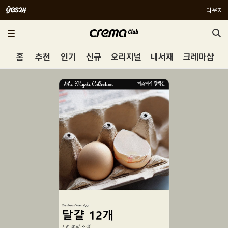
라운지
홈
추천
인기
신규
오리지널
내서재
크레마샵