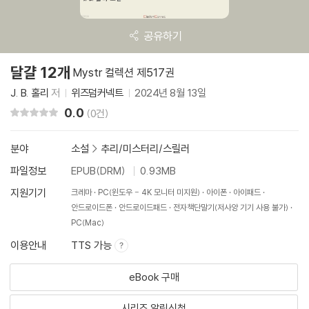
공유하기
달걀 12개
Mystr 컬렉션 제517권
J. B. 홀리
저
위즈덤커넥트
2024년 8월 13일
0.0
리뷰 총점
(0건)
분야
소설
>
추리/미스터리/스릴러
파일정보
EPUB(DRM)
0.93MB
지원기기
크레마
PC(윈도우 - 4K 모니터 미지원)
아이폰
아이패드
안드로이드폰
안드로이드패드
전자책단말기(저사양 기기 사용 불가)
PC(Mac)
이용안내
TTS 가능
eBook 구매
시리즈 알림신청