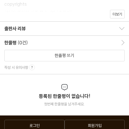
copyrights
(참고) 종이책 기준 쪽수: 39 (추정치)
더보기
출판사 리뷰
출판사 리뷰 보이기/감추기
한줄평
(0건)
한줄평 이동
한줄평 쓰기
작성 시 유의사항
등록된 한줄평이 없습니다!
첫번째 한줄평을 남겨주세요.
로그인
회원가입