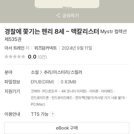
공유하기
경찰에 쫓기는 헨리 8세 - 맥칼리스터
Mystr 컬렉션
제535권
아서 트레인
저
위즈덤커넥트
2024년 9월 11일
0.0
리뷰 총점
(0건)
분야
소설
>
추리/미스터리/스릴러
파일정보
EPUB(DRM)
0.83MB
지원기기
크레마
PC(윈도우 - 4K 모니터 미지원)
아이폰
아이패드
안드로이드폰
안드로이드패드
전자책단말기(저사양 기기 사용 불가)
PC(Mac)
이용안내
TTS 가능
eBook 구매