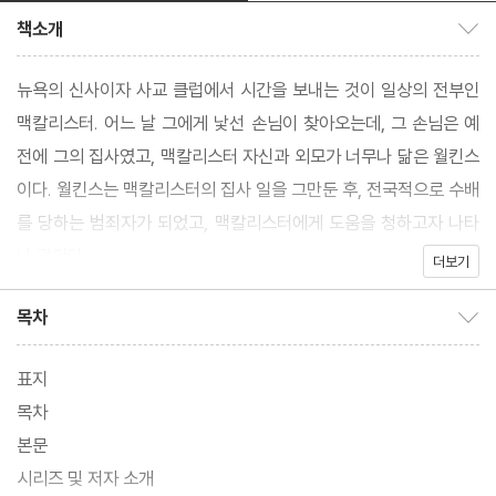
책소개
책소개 보이기/감추기
뉴욕의 신사이자 사교 클럽에서 시간을 보내는 것이 일상의 전부인
맥칼리스터. 어느 날 그에게 낯선 손님이 찾아오는데, 그 손님은 예
전에 그의 집사였고, 맥칼리스터 자신과 외모가 너무나 닮은 월킨스
이다. 월킨스는 맥칼리스터의 집사 일을 그만둔 후, 전국적으로 수배
를 당하는 범죄자가 되었고, 맥칼리스터에게 도움을 청하고자 나타
난 것이다.
더보기
목차
목차 보이기/감추기
표지
목차
본문
시리즈 및 저자 소개