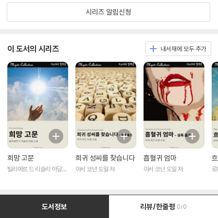
시리즈 알림신청
이 도서의 시리즈
내서재에 모두 추가
희망 고문
희귀 성씨를 찾습니다
흡혈귀 엄마
흐
빌리에르 드 리슬리 아담
아서 코난 도일 저
아서 코난 도일 저
로
저
도서정보
리뷰/한줄평
0/0