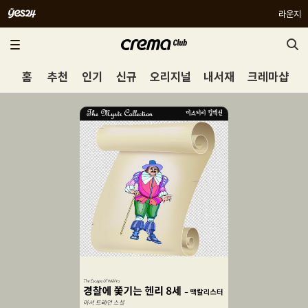
라운지
홈
추천
인기
신규
오리지널
내서재
크레마샵