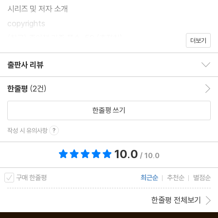
시리즈 및 저자 소개
copyrights
(참고) 종이책 기준 쪽수: 50 (추정치)
더보기
출판사 리뷰
출판사 리뷰 보이기/감추기
한줄평
(2건)
한줄평 이동
한줄평 쓰기
작성 시 유의사항
10.0
총 평점 10.0점
/ 10.0
구매 한줄평
최근순
추천순
별점순
한줄평 전체보기