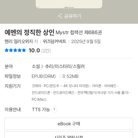
공유하기
예멘의 정직한 상인
Mystr 컬렉션 제686권
헨리 일리오위지
저
위즈덤커넥트
2025년 9월 5일
10.0
리뷰 총점
(2건)
분야
소설
>
추리/미스터리/스릴러
파일정보
EPUB(DRM)
0.52MB
지원기기
크레마
PC(윈도우 - 4K 모니터 미지원)
아이폰
아이패드
안드로이드폰
안드로이드패드
전자책단말기(저사양 기기 사용 불가)
PC(Mac)
이용안내
TTS 가능
eBook 구매
시리즈 알림신청