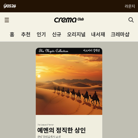
라운지
홈
추천
인기
신규
오리지널
내서재
크레마샵