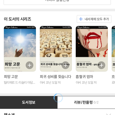
이 도서의 시리즈
내서재에 모두 추가
희망 고문
희귀 성씨를 찾습니다
흡혈귀 엄마
흐
빌리에르 드 리슬리 아담
아서 코난 도일 저
아서 코난 도일 저
로
저
도서정보
리뷰/한줄평
0/2
책소개 보이기/감추기