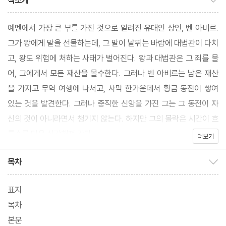
책소개
예멘에서 가장 큰 부를 가진 것으로 알려진 유대인 상인, 벤 아비르.
그가 왕에게 말을 선물하는데, 그 말이 날뛰는 바람에 대법관이 다치
고, 왕도 위험에 처하는 사태가 벌어진다. 왕과 대법관은 그 죄를 물
어, 그에게서 모든 재산을 몰수한다. 그러나 벤 아비르는 남은 재산
을 가지고 무역 여행에 나서고, 사막 한가운데서 황금 동전이 쌓여
있는 것을 발견한다. 그러나 충직한 신앙을 가진 그는 그 동전이 자
신의 것이 아니라면서 챙기지 않는다. 하지만 그의 몰락은 시간이 흐
를수록 더욱 심각해져 간다.
더보기
목차
목차 보이기/감추기
표지
목차
본문