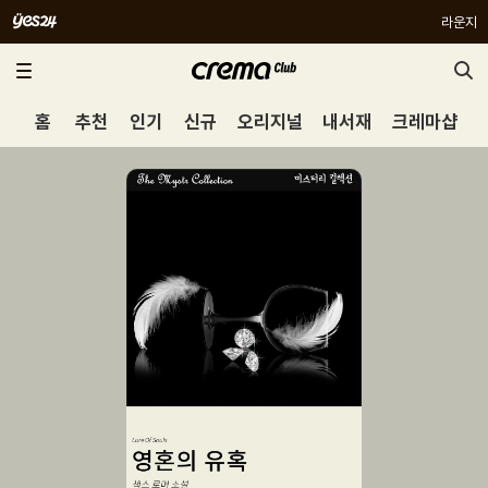
라운지
홈
추천
인기
신규
오리지널
내서재
크레마샵