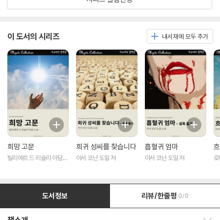
이 도서의 시리즈
내서재에 모두 추가
희망 고문
희귀 성씨를 찾습니다
흡혈귀 엄마
흐
빌리에르 드 리슬리 아담
아서 코난 도일 저
아서 코난 도일 저
로
저
도서정보
리뷰/한줄평
0/0
책소개 보이기/감추기