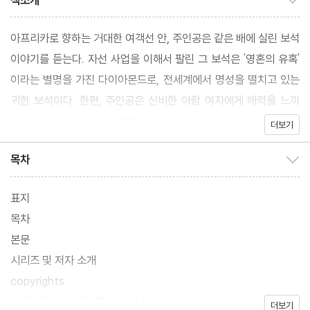
책소개
아프리카로 향하는 거대한 여객선 안, 주인공은 같은 배에 실린 보석
이야기를 듣는다. 자선 사업을 이해서 팔린 그 보석은 '영혼의 유혹'
이라는 별명을 가진 다이아몬드로, 전세계에서 명성을 떨치고 있는
귀한 보석이다. 한편, 주인공은 신비한 아랍 여자에게 매력을 느끼
고, 그녀와 친해지려고 노력한다.
더보기
목차
목차 보이기/감추기
표지
목차
본문
시리즈 및 저자 소개
copyrights
(참고) 종이책 기준 쪽수: 31 (추정치)
더보기