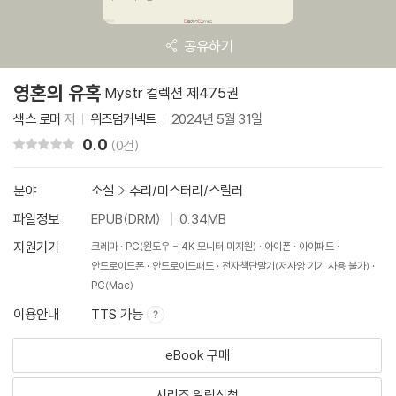
공유하기
영혼의 유혹
Mystr 컬렉션 제475권
색스 로머
저
위즈덤커넥트
2024년 5월 31일
0.0
리뷰 총점
(0건)
분야
소설
>
추리/미스터리/스릴러
파일정보
EPUB(DRM)
0.34MB
지원기기
크레마
PC(윈도우 - 4K 모니터 미지원)
아이폰
아이패드
안드로이드폰
안드로이드패드
전자책단말기(저사양 기기 사용 불가)
PC(Mac)
이용안내
TTS 가능
eBook 구매
시리즈 알림신청