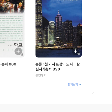
식총서 060
홍콩 : 천 가지 표정의 도시 - 살
림지식총서 330
유영하 저
펼쳐보기