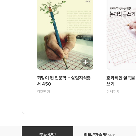
희망이 된 인문학 - 살림지식총
효과적인 설득을 
서 450
쓰기
김호연 저
여세주 저
로봇을 향한 열정, 일본애니메이션 - 살림지식총서 368
도서정보
리뷰/한줄평
(4/
7
)