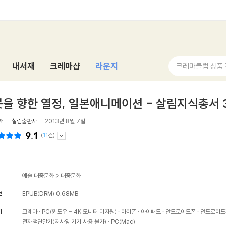
내서재
크레마샵
라운지
크레마클럽 상품
을 향한 열정, 일본애니메이션 - 살림지식총서 
저
살림출판사
2013년 8월 7일
9.1
(
11
건)
예술 대중문화
>
대중문화
보
EPUB(DRM)
0.68MB
기
크레마
PC(윈도우 - 4K 모니터 미지원)
아이폰
아이패드
안드로이드폰
안드로이드
전자책단말기(저사양 기기 사용 불가)
PC(Mac)