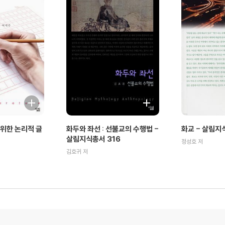
위한 논리적 글
화두와 좌선 : 선불교의 수행법 -
화교 - 살림지
살림지식총서 316
정성호 저
김호귀 저