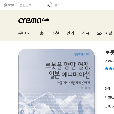
통합검색
분야
분야
홈
추천
인기
신규
오리지널
로봇
안병욱
분야
파일정
지원기