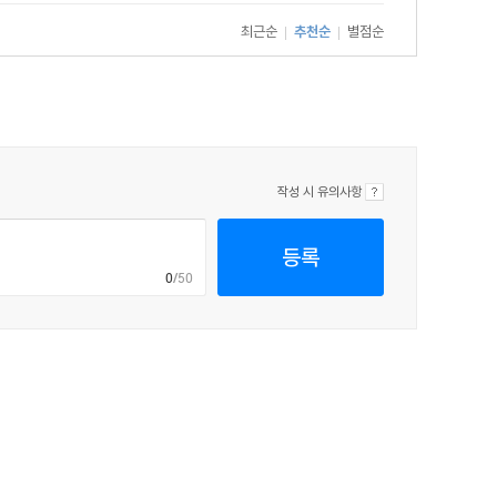
최근순
추천순
별점순
|
|
작성 시 유의사항
등록
0
/50