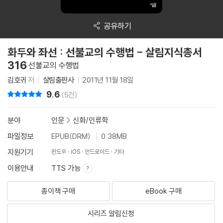
공유하기
화두와 좌선 : 선불교의 수행법 - 살림지식총서
316
선불교의 수행법
김호귀
저
살림출판사
2011년 11월 18일
9.6
리뷰 총점
(5건)
분야
인문
>
신화/인류학
파일정보
EPUB(DRM)
0.38MB
지원기기
윈도우
iOS
안드로이드
기타
이용안내
TTS 가능
종이책 구매
eBook 구매
시리즈 알림신청