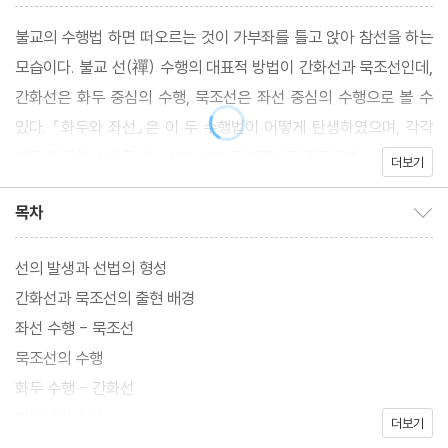
불교의 수행법 하면 떠오르는 것이 가부좌를 틀고 앉아 참선을 하는
모습이다. 불교 선(禪) 수행의 대표적 방법이 간화선과 묵조선인데,
간화선은 화두 중심의 수행, 묵조선은 좌선 중심의 수행으로 볼 수
있다. 『화두와 좌선』은 이 두 수행법이 어떻게 탄생하였으며, 각각
어떤 특징을 가지고 있는지에 대해 구체적으로 적고 있다.
더보기
목차
목차 보이기/감추기
선의 발생과 선법의 형성
간화선과 묵조선의 출현 배경
좌선 수행 - 묵조선
묵조선의 수행
화두 수행 - 간화선
간화선의 수행
더보기