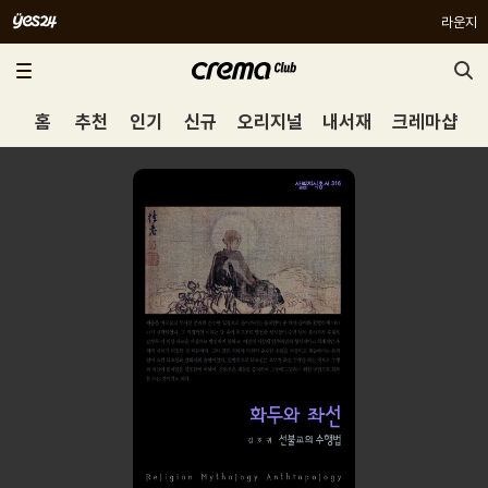
라운지
홈
추천
인기
신규
오리지널
내서재
크레마샵