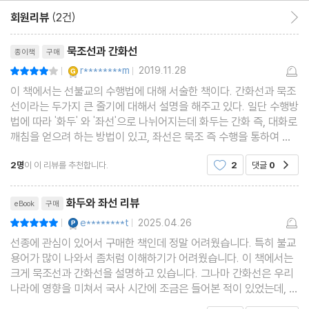
회원리뷰
(2건)
회원리뷰 이동
리뷰제목
묵조선과 간화선
종이책
구매
YES마니아 : 골드
r********m
2019.11.28
평점8점
|
|
이 책에서는 선불교의 수행법에 대해 서술한 책이다. 간화선과 묵조
선이라는 두가지 큰 줄기에 대해서 설명을 해주고 있다. 일단 수행방
법에 따라 '화두' 와 '좌선'으로 나뉘어지는데 화두는 간화 즉, 대화로
깨침을 얻으려 하는 방법이 있고, 좌선은 묵조 즉 수행을 통하여 깨
침을 강조하는 방법이 있다. 선불교에 대한 여러가지 용어들이 있
2명
이 이 리뷰를 추천합니다.
2
댓글
0
공감
다. 마음이 곧 부처라는 즉심시불의 관점
리뷰제목
화두와 좌선 리뷰
eBook
구매
YES마니아 : 플래티넘
e********t
2025.04.26
평점10점
|
|
선종에 관심이 있어서 구매한 책인데 정말 어려웠습니다. 특히 불교
용어가 많이 나와서 좀처럼 이해하기가 어려웠습니다. 이 책에서는
크게 묵조선과 간화선을 설명하고 있습니다. 그나마 간화선은 우리
나라에 영향을 미쳐서 국사 시간에 조금은 들어본 적이 있었는데, 묵
조선은 배경지식이 전혀 없어서 정말 이해하기 어려웠습니다. 그래