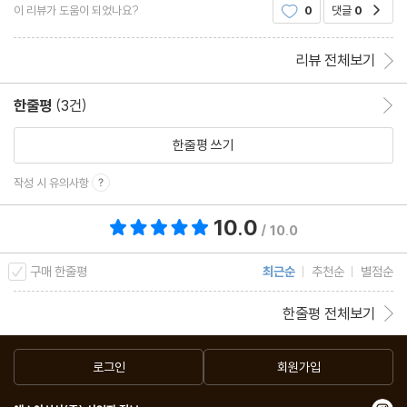
이 리뷰가 도움이 되었나요?
0
댓글
0
공감
도 다 읽고나서 느낀 점이 있으니 그동안 선종
리뷰 전체보기
한줄평
(3건)
한줄평 이동
한줄평 쓰기
작성 시 유의사항
10.0
총 평점 10.0점
/ 10.0
구매 한줄평
최근순
추천순
별점순
한줄평 전체보기
로그인
회원가입