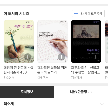
이 도서의 시리즈
내서재에 모두 추가
희망이 된 인문학 - 살
효과적인 설득을 위한
화두와 좌선 : 선불교
화
림지식총서 450
논리적 글쓰기
의 수행법 - 살림지식
0
총서 316
김호연 저
여세주 저
김호귀 저
정
도서정보
리뷰/한줄평
2/3
책소개
책소개 보이기/감추기