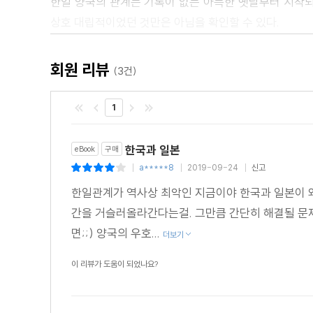
한일 양국의 관계는 기록이 없는 아득한 옛날부터 시작되
상호 대립적이었던 것만은 아님을 확인할 수 있다.
일본의 건국신화는 고조선·부여·고구려 등의 건국 신화와
교류를 펼쳤으며 한때 일본은 한국을 ‘선진문화국’으로 
회원 리뷰
(3건)
상호인식은 시대를 거쳐 다르게 변화해 간다. 일본은 점차
이러한 인식은 몇몇 전쟁을 통해 뿌리 깊게 각인되는데
1
‘거울효과’를 들어 한일관계가 필요 이상으로 악화되어 
한국과 일본
eBook
구매
한일관계를 바라보는 새로운 지침서
a*****8
2019-09-24
신고
|
|
|
상호인식은 수천 년간에 걸친 집단적 체험의 산물로 국가
한일관계가 역사상 최악인 지금이야 한국과 일본이 
왔고 특히 19세기 말 이래 20세기 전반기까지의 갈등은
간을 거슬러올라간다는걸. 그만큼 간단히 해결될 문
저자는 양국의 역사 전개를 살펴보며 한일관계에 대한 양국
면;;) 양국의 우호...
더보기
한국에게 일본은 익히 알려진 대로 ‘가깝고도 먼 나라
폭발성을 지닌 휴화산과 같다고 이야기한다. 이 책은 
이 리뷰가 도움이 되었나요?
해결책을 찾아야 하는 현재에 있어 새로운 지침서가 될 것