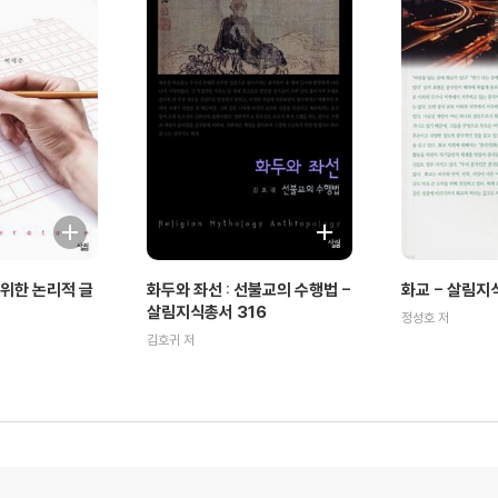
위한 논리적 글
화두와 좌선 : 선불교의 수행법 -
화교 - 살림지
살림지식총서 316
정성호 저
김호귀 저