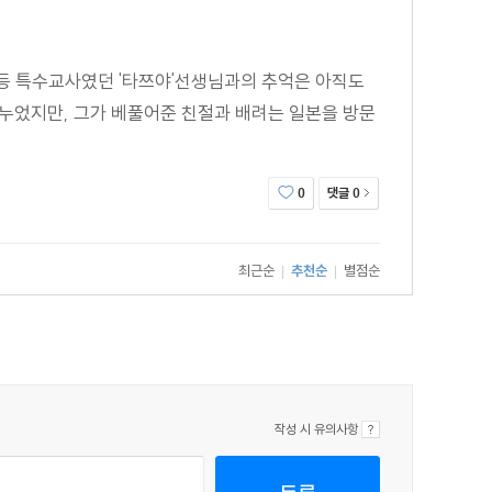
 초등 특수교사였던 '타쯔야'선생님과의 추억은 아직도
나누었지만, 그가 베풀어준 친절과 배려는 일본을 방문
댓글
0
0
최근순
추천순
별점순
|
|
작성 시 유의사항