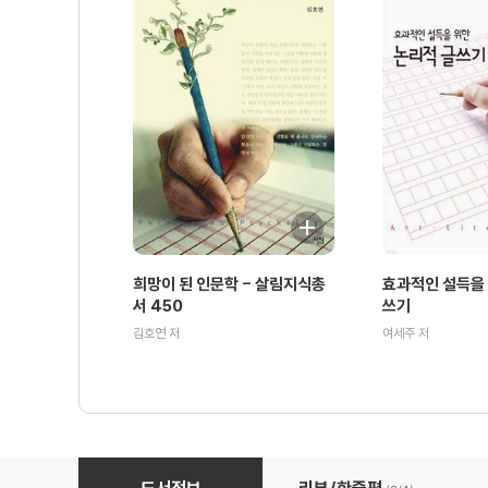
희망이 된 인문학 - 살림지식총
효과적인 설득을 
서 450
쓰기
김호연 저
여세주 저
한국과 일본 : 상호인식의 역사와 미래 - 살림지식총서 190