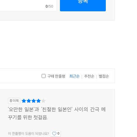
등록
0
/50
구매 한줄평
최근순
추천순
별점순
|
|
종이책
'오만한 일본'과 '친절한 일본인' 사이의 간극 메
꾸기를 위한 첫걸음.
이 한줄평이 도움이 되었나요?
0