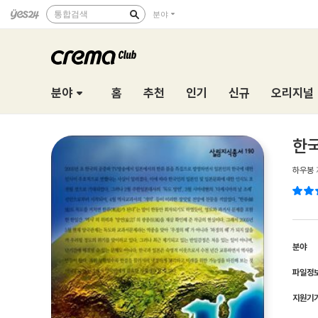
통합검색
분야
분야
홈
추천
인기
신규
오리지널
한국
하우봉
분야
파일정
지원기