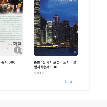
식총서 060
홍콩 : 천 가지 표정의 도시 - 살
림지식총서 330
유영하 저
펼쳐보기