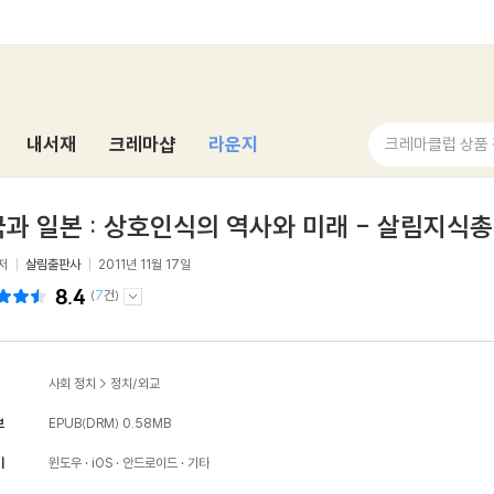
내서재
크레마샵
라운지
크레마클럽 상품
과 일본 : 상호인식의 역사와 미래 - 살림지식총
저
살림출판사
2011년 11월 17일
8.4
(
7
건)
사회 정치
>
정치/외교
보
EPUB(DRM)
0.58MB
기
윈도우
iOS
안드로이드
기타