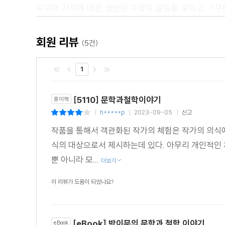
도덕적 가치에 대한 상반된 주장이 갈등을 보이고, ?구
통해서 기록되어 있다.
둘째, 문학의 옷(형식)을 입은 철학을 생각해 볼 수 있
회원 리뷰
(5건)
형이상학적 주장에 대한 신랄한 철학적 반박을 의도한 작
있으며, ?싯다르타?는 부처의 생애를 통해 불교적 진리를
1
그리고 마지막으로, 예술작품 자체가 철학적인 경우도 
형이상학적 순환성 등을 시각적 창작물을 통해 우리에게 
[5110] 문학과철학이야기
종이책
h*****p
2023-09-05
신고
|
|
|
과학의 시대에 문학이 나아갈 길
작품을 통해서 객관화된 작가의 체험은 작가의 의식에
문학의 존재는 과학에 의해 의심되고 위협받는다. 그러나
식의 대상으로서 제시하는데 있다. 아무리 개인적인 
가능하다는 것, 다시 말해 문학은 곧 삶의 가치에 대
뿐 아니라 모...
더보기
치유될 가능성이 생긴다. 이때의 ‘문학’을 우리는 ‘인간
대해 비판하고 과학적, 기술적 이데올로기를 폭로하고 고
이 리뷰가 도움이 되었나요?
막연한 것이 아니며 사회적 혹은 정치적 가치보다 중요하
[eBook] 박이문의 문학과 철학 이야기
eBook