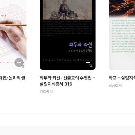
위한 논리적 글
화두와 좌선 : 선불교의 수행법 -
화교 - 살림지
살림지식총서 316
정성호 저
김호귀 저