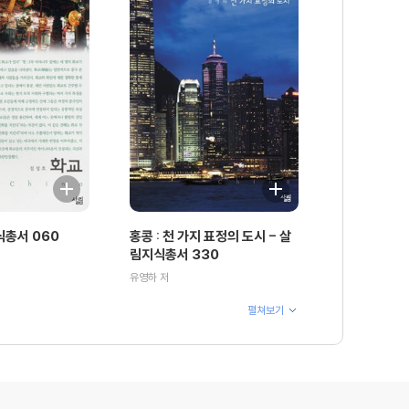
식총서 060
홍콩 : 천 가지 표정의 도시 - 살
림지식총서 330
유영하 저
펼쳐보기