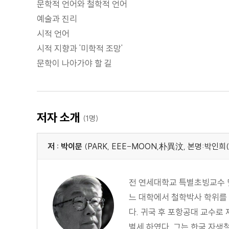
문학적 언어와 철학적 언어
예술과 진리
시적 언어
시적 지향과 '미학적 조망'
문학이 나아가야 할 길
저자 소개
(1명)
저 : 박이문
(PARK, EEE-MOON,朴異汶, 본명:박인희
전 연세대학교 특별초빙교수 
느 대학에서 철학박사 학위를 받
다. 귀국 후 포항공대 교수로
별세 하였다. 그는 한국 자생