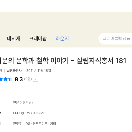
내서재
크레마샵
라운지
크레마클럽 상품
문의 문학과 철학 이야기 - 살림지식총서 181
저
살림출판사
2011년 11월 18일
8.3
(
9
건)
인문
>
철학일반
보
EPUB(DRM)
0.32MB
기
윈도우
iOS
안드로이드
기타