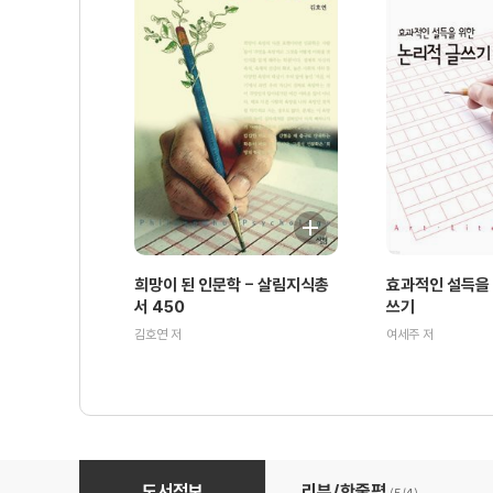
희망이 된 인문학 - 살림지식총
효과적인 설득을 
서 450
쓰기
김호연 저
여세주 저
박이문의 문학과 철학 이야기 - 살림지식총서 181
도서정보
리뷰/한줄평