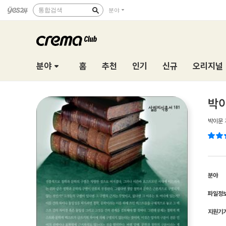
통합검색
분야
분야
홈
추천
인기
신규
오리지널
박이
박이문
분야
파일정
지원기