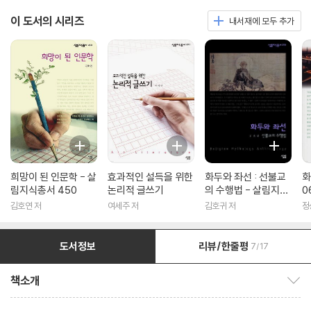
이 도서의 시리즈
내서재에 모두 추가
희망이 된 인문학 - 살
효과적인 설득을 위한
화두와 좌선 : 선불교
화
림지식총서 450
논리적 글쓰기
의 수행법 - 살림지식
0
총서 316
김호연 저
여세주 저
김호귀 저
정
도서정보
리뷰/한줄평
7/17
책소개
책소개 보이기/감추기