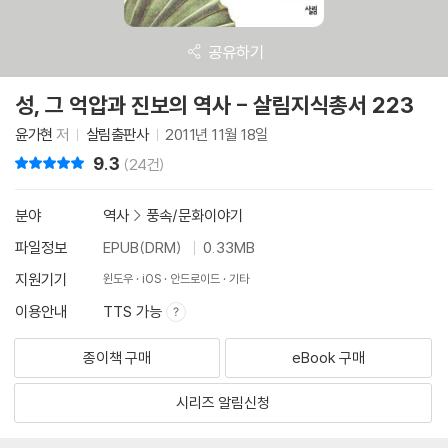
공유하기
성, 그 억압과 진보의 역사 - 살림지식총서 223
윤가현
저
살림출판사
2011년 11월 18일
9.3
리뷰 총점
(24건)
분야
역사
>
풍속/문화이야기
파일정보
EPUB(DRM)
0.33MB
지원기기
윈도우
iOS
안드로이드
기타
이용안내
TTS 가능
종이책 구매
eBook 구매
시리즈 알림신청