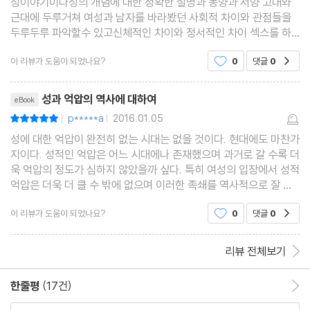
성이야기이다성의 개념에 대한 정확한 설명과 동양과 서양 고대와
근대에 두루거쳐 여성과 남자를 바라봤던 사회적 차이와 관점들을
두루두루 파악할수 있고신체적인 차이와 정서적인 차이 섹스를 하
는데 있어서 동물적 차이까지남자와 여자의 비교를 통해서 성에 대
이 리뷰가 도움이 되었나요?
0
댓글
0
공감
한 역사를 낱낱히 파헤지고 있다이런 여러가지 본질적
리뷰제목
성과 억압의 역사에 대하여
eBook
p*****a
2016.01.05
평점10점
|
|
성에 대한 억압이 완전히 없는 시대는 없을 것이다. 현대에도 마찬가
지이다. 성적인 억압은 어느 시대에나 존재했으며 과거로 갈 수록 더
욱 억압의 정도가 심하지 않았을까 싶다. 특히 여성의 입장에서 성적
억압은 더욱 더 클 수 밖에 없으며 이러한 족쇄를 역사적으로 잘 정
리한 책이 바로 이 책이다.살림지식총서의 책은 대체로 얇으면서도
이 리뷰가 도움이 되었나요?
0
댓글
0
공감
질적으로 꽤 훌륭해서 자주 사 보는 편이다.
리뷰 전체보기
한줄평
(17건)
한줄평 이동