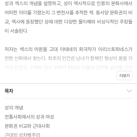
성과 섹스의 개념을 설명하고, 성이 역사적으로 인류의 문화사에서
어떠한 의미를 가졌는지 그 변천사를 추적한 책. 동서양 문화권의 비
교, 역사에 등장했던 성에 대한 다양한 몰이해와 비상식적인 주장들
이 서술된다.
저자는 섹스의 어원을 고대 아테네의 희극작가 아리스토파네스가
전한 신화에서 찾는다. 최초의 인간은 남녀가 합해진 형상의 몸을 가
지고 있었고, 신체와 정신 능력이 뛰어난 이들의 교만한 습성을 고치
더보기
기 위해서 신들이 그들을 지금의 보통의 남녀로 갈라놓았다는 것이
다. 그래서 '가르다'라는 의미의 라틴어 'secare'에서 나온 명사형 's
목차
목차 보이기/감추기
exus'가 섹스의 어원이 되었다고 말한다.
성의 개념
저자는 또한 역사적으로 쾌락추구를 탐닉했던 시대나 문화를 설명
전통사회에서의 성과 여성
하면서 성이 역사의 동인으로서 작용해온 과정을 설명하고, 섹스의
문화권 비교와 근대사회
의미의 변천사와 문화권에 따라서 나타난 성에 대한 이해의 차이, 성
근대의 성차별주의