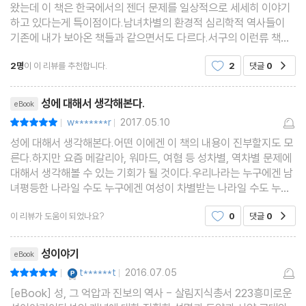
왔는데 이 책은 한국에서의 젠더 문제를 일상적으로 세세히 이야기
하고 있다는게 특이점이다.남녀차별의 환경적 심리학적 역사들이
기존에 내가 보아온 책들과 같으면서도 다르다.서구의 이런류 책들
은 여성해방을 임신과 출산의 여성의 성적 특성과 관련되어 해석되
2명
이 이 리뷰를 추천합니다.
2
댓글
0
공감
며 피임법의 발달이 여성해방의 기초인것을 정설로 받아
리뷰제목
성에 대해서 생각해본다.
eBook
w*******r
2017.05.10
평점10점
|
|
성에 대해서 생각해본다.어떤 이에겐 이 책의 내용이 진부할지도 모
른다.하지만 요즘 메갈리아, 워마드, 여혐 등 성차별, 역차별 문제에
대해서 생각해볼 수 있는 기회가 될 것이다.우리나라는 누구에겐 남
녀평등한 나라일 수도 누구에겐 여성이 차별받는 나라일 수도 누구
에겐 남성이 차별받는 나라일 수도 있다.어떻게 받아들이고 생각하
이 리뷰가 도움이 되었나요?
0
댓글
0
공감
는지 모르지만 우리 사회의 문제이고 해결해야
리뷰제목
성이야기
eBook
YES마니아 : 플래티넘
t******t
2016.07.05
평점10점
|
|
[eBook] 성, 그 억압과 진보의 역사 - 살림지식총서 223흥미로운