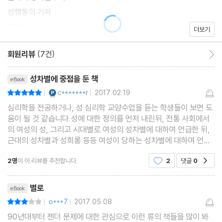
에 대한 몰이해와 비상식적인 주장들이 인류사를 어떻게 점철해왔
성행동의 기저
는지 그 다양한 일화를 소개한다. 그리고 저자는 근대사회의 성에 대
맺음말
더보기
한 다양한 현상에 심리학적인 분석도 가한다. 성차별주의, 성폭력과
성희롱 등의 현상이 조명되고, 남녀 성적 관심의 차이, 성적 자극에
회원리뷰
(7건)
회원리뷰 이동
따라 남녀가 어떤 흥분의 차이를 보이는지, 그리고 남녀의 성적 차이
리뷰제목
성차별에 중점을 둔 책
eBook
를 설명하는 다양한 이론들이 소개된다.
YES마니아 : 플래티넘
c*******r
2017.02.19
평점10점
|
|
심리학을 전공하거나, 성 심리학 교양수업을 듣는 학생들이 보면 도
움이 될 것 같습니다.성에 대한 정의를 먼저 내린뒤, 전통 사회에서
의 여성의 성, 그리고 시대별로 여성의 성차별에 대하여 언급한 뒤,
근대의 성차별과 성희롱 등등 여성이 당하는 성차별에 대하여 언급
을 하고 있네요.마지막은 성행동에 관하여 다루고 있구요,여성이 당
2명
이 이 리뷰를 추천합니다.
2
댓글
0
공감
하는 성차별에 관심이 많은 분들에게 이 책을 추
리뷰제목
별로
eBook
o***7
2017.05.08
평점6점
|
|
90년대부터 젠더 문제에 대한 관심으로 이런 류의 책들을 많이 봐