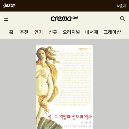
라운지
홈
추천
인기
신규
오리지널
내서재
크레마샵