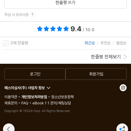
한줄평 쓰기
작성 시 유의사항
9.4
총 평점 9.4점
/ 10.0
구매 한줄평
최근순
추천순
별점순
한줄평 전체보기
로그인
회원가입
예스이십사(주) 사업자 정보
이용약관
개인정보처리방침
청소년보호정책
제휴문의
FAQ
eBook 1:1 문의/채팅상담
Copyright © YES24 Corp. All Rights Reserved.