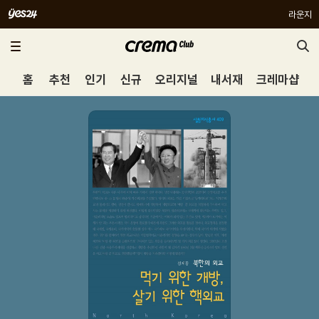
라운지
홈
추천
인기
신규
오리지널
내서재
크레마샵