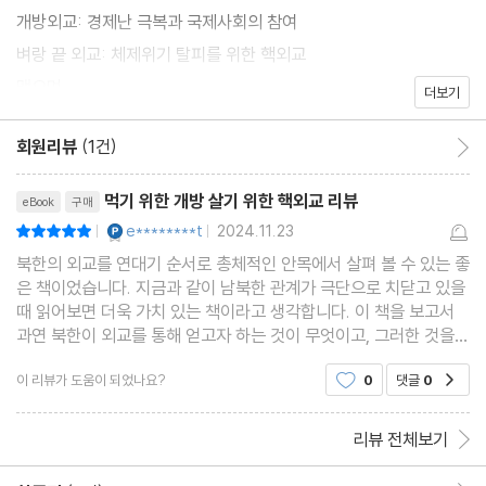
북한 외교의 이해는 단순히 북한의 생존방식을 분석하는 데서 그칠
개방외교: 경제난 극복과 국제사회의 참여
것이 아니라, 한반도의 현재와 미래를 위해 준비해야 할 가장 기본적
벼랑 끝 외교: 체제위기 탈피를 위한 핵외교
인 가이드라인의 첫 장이 되어야 한다. 이러한 의미에서 이 책은 북
맺으며
더보기
한 외교의 이해를 돕고, 장차 대화의 물꼬를 틀 수 있는 지침서 역할
을 하고자 한다. ‘이해하기 힘든 나라’ 북한의 외교술을 상대하기 위
회원리뷰
(1건)
회원리뷰 이동
해서는 한층 더 높은 차원의 우리식 외교술이 필요하기 때문이다.
리뷰제목
먹기 위한 개방 살기 위한 핵외교 리뷰
eBook
구매
YES마니아 : 플래티넘
e********t
2024.11.23
평점10점
|
|
북한의 외교를 연대기 순서로 총체적인 안목에서 살펴 볼 수 있는 좋
은 책이었습니다. 지금과 같이 남북한 관계가 극단으로 치닫고 있을
때 읽어보면 더욱 가치 있는 책이라고 생각합니다. 이 책을 보고서
과연 북한이 외교를 통해 얻고자 하는 것이 무엇이고, 그러한 것을
남한과 미국이 용인할 수 있는 것인가라는 의문이 들었습니다. 개인
이 리뷰가 도움이 되었나요?
0
댓글
0
공감
적으로 체제를 확고히 유지하면서 경제 성장
리뷰 전체보기
한줄평 이동