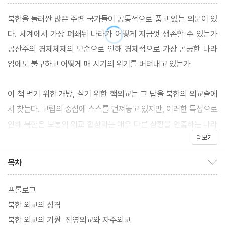
북한을 둘러싼 많은 주변 국가들이 공통적으로 품고 있는 의문이 있
다. 세계에서 가장 폐쇄된 나라가 어떻게 지금껏 생존할 수 있는가
공산주의 경제체제의 모순으로 인해 경제적으로 가장 곤궁한 나라
임에도 불구하고 어떻게 매 시기의 위기를 버텨내고 있는가
이 책 먹기 위한 개방, 살기 위한 핵외교는 그 답을 북한의 외교술에
서 찾는다. 고립의 중심에 스스를 던져놓고 있지만, 이러한 특성으로
인해 북한은 보통의 외교 협상과는 매우 다른 상황을 연출하는 나라
더보기
다. 이러한 모습들로 인해 흔히 ‘이해하기 힘든 나라’, ‘예측 불가능한
나라’로 오인도 받는다. 하지만 저자는 이러한 예측 불가능성이야말
목차
목차 보이기/감추기
로 북한의 처세술을 이해하는 근간이라고 역설한다. 북한에도 그들
만의 패러다임과 방향이 존재하며, 여기에는 ‘개방’과 ‘벼랑 끝 협
프롤로그
상’이라는 기본적인 외교술이 깔려있다는 것이다.
북한 외교의 성격
북한 외교의 기원: 진영외교와 자주외교