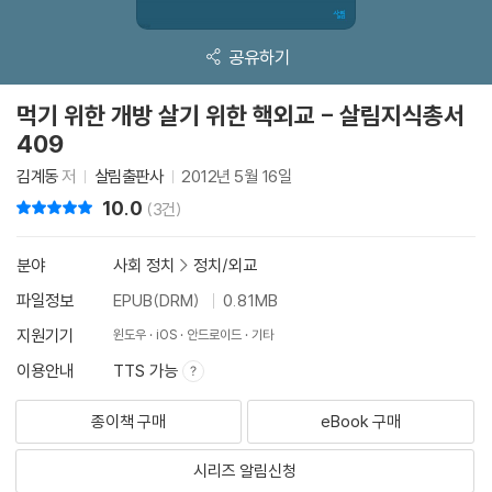
공유하기
먹기 위한 개방 살기 위한 핵외교 - 살림지식총서
409
김계동
저
살림출판사
2012년 5월 16일
10.0
리뷰 총점
(3건)
분야
사회 정치
>
정치/외교
파일정보
EPUB(DRM)
0.81MB
지원기기
윈도우
iOS
안드로이드
기타
이용안내
TTS 가능
종이책 구매
eBook 구매
시리즈 알림신청