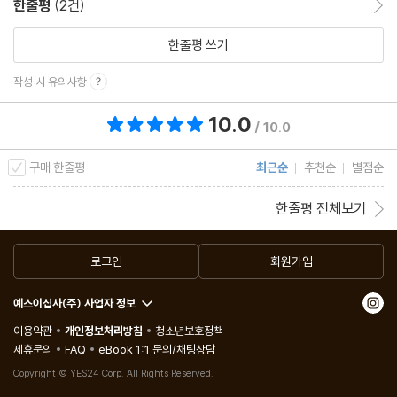
한줄평
(2건)
한줄평 쓰기
작성 시 유의사항
10.0
총 평점 10.0점
/ 10.0
구매 한줄평
최근순
추천순
별점순
한줄평 전체보기
로그인
회원가입
예스이십사(주) 사업자 정보
이용약관
개인정보처리방침
청소년보호정책
제휴문의
FAQ
eBook 1:1 문의/채팅상담
Copyright © YES24 Corp. All Rights Reserved.